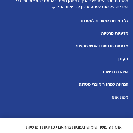
להיות הורים
אספקת חלב האם. יש להכין ולאחסן תמ"ל בהתאם להוראות על גבי
האריזה על מנת למנוע סיכון לבריאות התינוק.
כלים ומחשבונים
עוד נושאים
מחשבון ביוץ
שמות לבנים
כל הזכויות שמורות למטרנה
מחשבון הריון
שמות לבנות
מדיניות פרטיות
מחשבון שמות
בדיקות הריון
מחשבון התפתחות וגדילת התינוק
עקומות גדילה והתפתחות
מדיניות פרטיות לאנשי מקצוע
תינוקות
מחשבון שבועות הריון
אוכל לתינוקות
תקנון
מחשבון צבע עיניים
מתכונים לתינוקות
הצהרת נגישות
הנחיות למחזור מוצרי מטרנה
מפת אתר
אתר זה עושה שימוש בעוגיות בהתאם למדיניות הפרטיות.