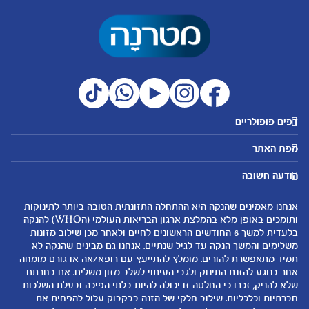
דפים פופולריים
מטרנה לשירותכם
מועדון מטרנה
מפת האתר
היועצות שלנו
הטבות מועדון
אבני דרך
נושאים
שאלות נפוצות
להרשמה/התחברות לאתר
הודעה חשובה
לקראת הריון
לקראת לידה
צור קשר
הריון ולידה
תזונה ובריאות בהריון
אנחנו מאמינים שהנקה היא ההתחלה התזונתית הטובה ביותר לתינוקות
אודות
0-6 חודשים
שמות לתינוקות
ותומכים באופן מלא בהמלצת ארגון הבריאות העולמי (הWHO) להנקה
لموقع متيرنا باللغة العربية
בלעדית למשך 6 החודשים הראשונים לחיים ולאחר מכן שילוב מזונות
6-12 חודשים
התפתחות התינוק
משלימים והמשך הנקה עד לגיל שנתיים. אנחנו גם מבינים שהנקה לא
רכישת מוצרים
12-24 חודשים
תזונת תינוקות
תמיד מתאפשרת להורים. מומלץ להתייעץ עם רופא/אה או גורם מומחה
המוצרים שלנו
אחר בנוגע להזנת התינוק ולגבי העיתוי לשלב מזון משלים. אם בחרתם
טיפול בתינוק
שלא להניק, זכרו כי החלטה זו יכולה להיות בלתי הפיכה ובעלת השלכות
קופונים
הנקה
חברתיות וכלכליות. שילוב חלקי של הזנה בבקבוק עלול להפחית את