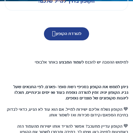
הקופון בדרך למייל שלכם!
להורדת הקופון
למימוש ההטבה יש להכנס
לעמוד המבצע
באתר אלבומי
ניתן לממש את הקופון בסניפי רשת סופר-פארם, לפי התנאים שעל
גביו. הקופון יהיה זמין להורדה נוספת בעוד 90 ימים ובינתיים, תוכלו
ליהנות מקופונים של מוצרים נוספים.
💙 הקופון נשלח אליכם ישירות למייל. אם הוא עוד לא הגיע, כדאי לבדוק
בתיבת הספאם/קידום מכירות ואז לשמור אותו.
💙 הקופון עדיין מתעכב? אפשר להוריד אותו ישירות מהעמוד הזה
באמצעות
לחיצה כאן
. שימו לב, במידה ותבחרו לשמור את הקופון