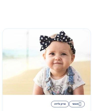
מאמר
הריון ולידה