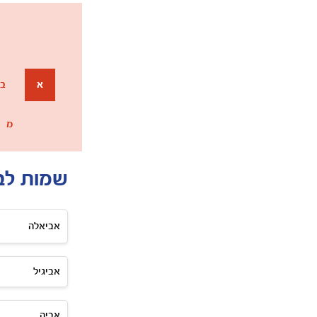
א
ב
מ
שמות לב
אביאלה
אביגיל
אביה