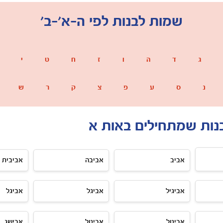
שמות לבנות לפי ה-א'-ב'
ג
ד
ה
ו
ז
ח
ט
י
נ
ס
ע
פ
צ
ק
ר
ש
נות שמתחילים באות א
אביב
אביבה
אביבית
אביגיל
אביגל
אביגל
אביטל
אביטל
אבישג