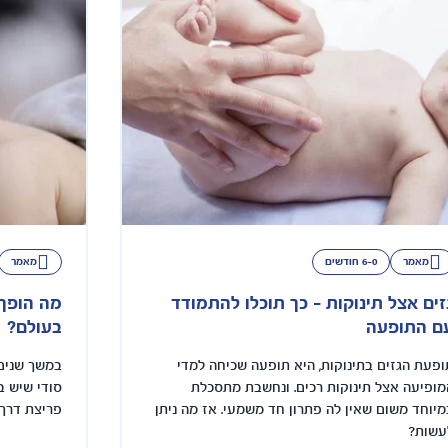
מאמר
6-0 חודשים
מאמר
זים אצל תינוקות - כך תוכלו להתמודד
מה הופך 
ם התופעה
בעולם?
ופעת הגזים בתינוקות, היא תופעה שכיחה למדי
במשך שנים 
מופיעה אצל תינוקות רכים. ונחשבת מתסכלת
סודי שיש ב
מיוחד משום שאין לה פתרון חד משמעי. אז מה ניתן
פריצת דרך 
עשות?