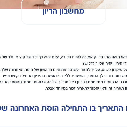
מחשבון הריון
 ודאי תוהה מתי בדיוק אמורה להיות הלידה, האם יהיה לך ילד של קיץ או ילד של 
די היריון יהיה עלייך לרכוש?
ל עיקרון פשוט, עלייך לחזור ולשחזר את היום הראשון של הוסת האחרונה שלך. 
הוסיפי לתאריך זה 40 שבועות והרי לך התאריך המשוער ללידה. למעשה, ההיריון מתחיל רק שבוע
זמן הביוץ. אולם המערכת הרפואית מתייחסת להריון כאל תהליך של 40 ש
ן תאריך זה ודאי יהפוך לתאריך זכור במיוחד אצלך.
 התאריך בו התחילה הוסת האחרונה של