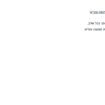
קות ההריון
פך בכל שלב.
ת חומצה פולית