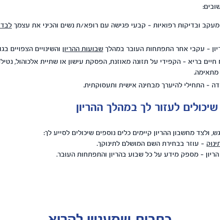
ובים:
עקב ובדיקות רפואיות – קבעי פגישה עם רופא/ת נשים והכיני את עצמך
לבדי
ריון – עקבי אחר התפתחות העובר במהלך
שבועות ההריון
והשינויים הצפויים בגו
חיים בריא – הקפידי על תזונה מאוזנת, הפסקת עישון או שתיית אלכוהול, נטיל
 מתאימה.
דה – התחילי להיערך מבחינה אישית ותעסוקתית.
שיכולים לעזור לך במהלך ההריון
ש, ולצד מחשבון ההריון קיימים כלים נוספים שיכולים לסייע לך:
ינוק
– עוזר בבחירת השם המושלם לתינוקך.
יון – מספק מידע על כל שבוע בהריון והתפתחות העובר.
כתבות שמעניין לקרוא