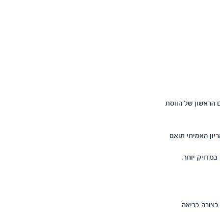
ם 280 ימים (40 שבועות) לתאריך היום הראשון של הווסת
ב 28 יום ולכן לא תמיד גיל ההריון האמיתי תואם
מדויק יותר.
בצורה בריאה