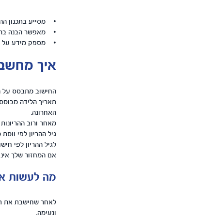
• מסייע בתכנון ההרי
• מאפשר הבנה ברורה
• מספק מידע על שב
איך מחשבו
החישוב מתבסס על ה
האחרונה.
מאחר ורוב ההריונות נמשכים בין 37 ל-42 שבועות, תאר
לגיל ההריון לפי חישו
אם המחזור שלך אינו
מה לעשות אח
לאחר שחישבת את תאר
ונעימה.