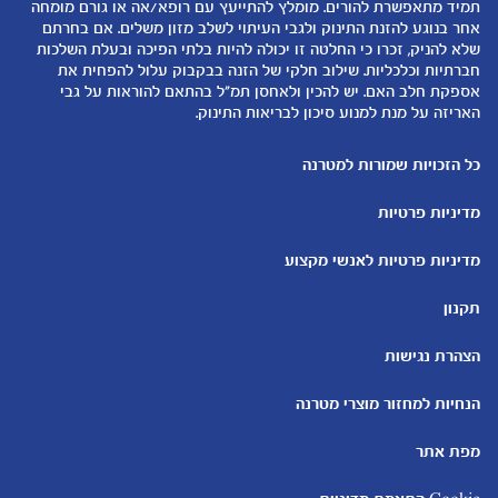
12-24 חודשים
תזונת תינוקות
תמיד מתאפשרת להורים. מומלץ להתייעץ עם רופא/אה או גורם מומחה
המוצרים שלנו
אחר בנוגע להזנת התינוק ולגבי העיתוי לשלב מזון משלים. אם בחרתם
טיפול בתינוק
שלא להניק, זכרו כי החלטה זו יכולה להיות בלתי הפיכה ובעלת השלכות
קופונים
הנקה
חברתיות וכלכליות. שילוב חלקי של הזנה בבקבוק עלול להפחית את
להיות הורים
אספקת חלב האם. יש להכין ולאחסן תמ"ל בהתאם להוראות על גבי
האריזה על מנת למנוע סיכון לבריאות התינוק.
כלים ומחשבונים
עוד נושאים
מחשבון ביוץ
שמות לבנים
כל הזכויות שמורות למטרנה
מחשבון הריון
שמות לבנות
מדיניות פרטיות
מחשבון שמות
בדיקות הריון
מחשבון התפתחות וגדילת התינוק
עקומות גדילה והתפתחות
מדיניות פרטיות לאנשי מקצוע
תינוקות
מחשבון שבועות הריון
אוכל לתינוקות
תקנון
מחשבון צבע עיניים
מתכונים לתינוקות
הצהרת נגישות
הנחיות למחזור מוצרי מטרנה
מפת אתר