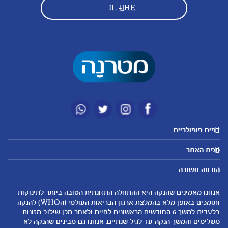
IL - HE
דפים פופולריים
מטרנה לשירותכם
מועדון מטרנה
מפת האתר
היועצות שלנו
הטבות מועדון
אבני דרך
נושאים
שאלות נפוצות
להרשמה/התחברות לאתר
הודעה חשובה
לקראת הריון
לקראת לידה
צור קשר
הריון ולידה
תזונה ובריאות בהריון
אנחנו מאמינים שהנקה היא ההתחלה התזונתית הטובה ביותר לתינוקות
אודות
0-6 חודשים
שמות לתינוקות
ותומכים באופן מלא בהמלצת ארגון הבריאות העולמי (הWHO) להנקה
لموقع متيرنا باللغة العربية
בלעדית למשך 6 החודשים הראשונים לחיים ולאחר מכן שילוב מזונות
6-12 חודשים
התפתחות התינוק
משלימים והמשך הנקה עד לגיל שנתיים. אנחנו גם מבינים שהנקה לא
רכישת מוצרים