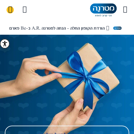
הורדת הקופון החלה - הנחה למטרנה .A.R ב-Be פארם
בית