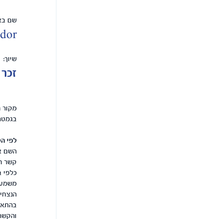
שם באנ
dor
שיוך:
זכר
מקור 
בגמטר
לפי הק
השם אב
קשר הד
כלפי ב
משמעו
הנצחי 
בהתאם
והקשר