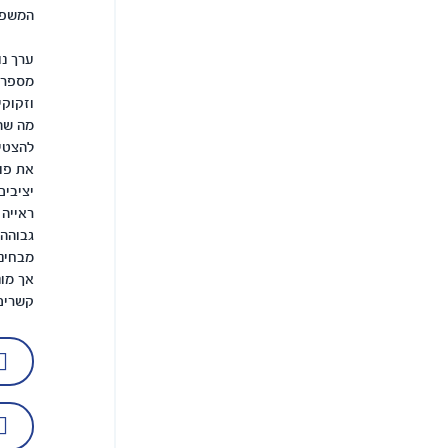
המשפח
ערך נו
מספרי 
וזקוקי
מה שהו
להצטיי
את פוע
יציבים
ראייה 
גבוהה,
מבחינ
אך מונ
קשרים 