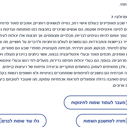
תי.
מרולוגי:
7
שבע מאופיינים בעולם אישי רחב, נטייה לנושאים רוחניים, אוהבים מאוד פרטיו
ם לפינה אינטימית ושקטה. הם אנשים שניכרים בתכונות כמו מופנמות ועדינות נפ
פך אותם להיות נעימים לבריות, סבלניים ומנומסים, אך תכונות אלו יכולות לעית
ר כביישנות והתבודדות. הם נמשכים לעולם הרוחניות ולדברים על חושיים, מה ש
לם למיוחד, מבוקש, מגוון ויצירתי. מבחינה מקצועית, מספרי שבע הם מסורים,
 ואמינים, חכמים מאוד ובעלי אינטליגנציה גבוהה, אשר ניחנים בזיכרון מעולה ויכ
מרחביות. בנוסף, הם בעלי יכולות תפיסה נדירות, פועלים לפי רגש ובעלי אינטוא
 ולכן מתאימים לעסוק בתחומים מחקריים וביצירה ופיתוח של רעיונות קיימים.
ה חברתית הם נחשבים לטיפוסים שמתחברים באיטיות ולא חושפים רגשות בקלו
עים מאהבה גדולה ומסוגלים להראות אכפתיות עמוקה, מה שעובד לטובתם ביצ
ארוכים.
מעבר לעמוד שמות לתינוקות
חזרה למחשבון השמות
גלו עוד שמות לבנים