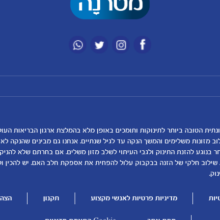
מועדון מטרנה
רכישת מוצרים
הטבות מועדון
המוצרים שלנו
נושאים
כלים ומחשבונים
להרשמה/התחברות לאתר
קופונים
לקראת לידה
מחשבון ביוץ
תזונה ובריאות בהריון
מחשבון הריון
שמות לתינוקות
מחשבון שמות
וב מזונות משלימים והמשך הנקה עד לגיל שנתיים. אנחנו גם מבינים שהנקה ל
בנוגע להזנת התינוק ולגבי העיתוי לשלב מזון משלים. אם בחרתם שלא להניק, ז
התפתחות התינוק
מחשבון התפתחות וג
 שילוב חלקי של הזנה בבקבוק עלול להפחית את אספקת חלב האם. יש להכין ו
תזונת תינוקות
מחשבון שבועות הריו
וק.
טיפול בתינוק
מחשבון צבע עיניים
יות
מדיניות פרטיות לאנשי מקצוע
תקנון
הצהר
הנקה
מתכונים לתינוקות
להיות הורים