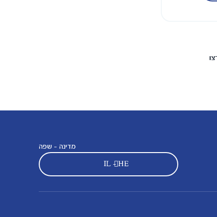
צו
מדינה - שפה
IL - HE