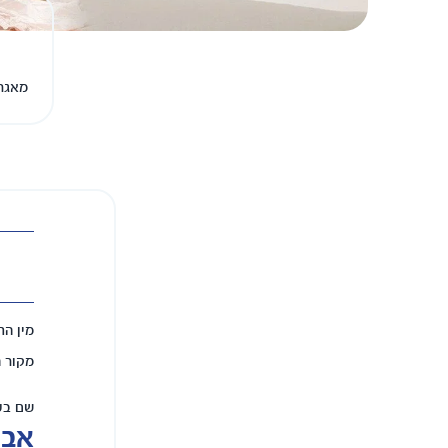
מאגר 
מין הת
מקור 
שם בע
אביד