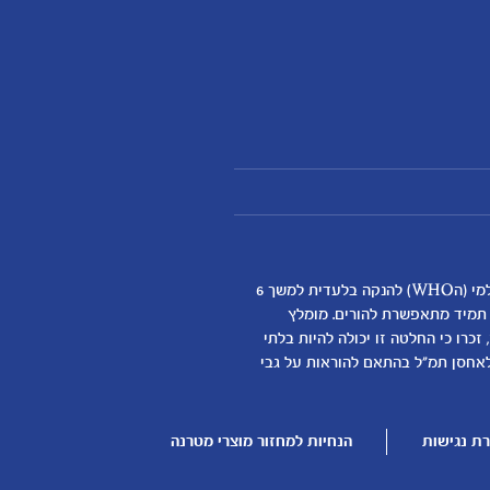
אנחנו מאמינים שהנקה היא ההתחלה התזונתית הטובה ביותר לתינוקות ותומכים באופן מלא בהמלצת ארגון הבריאות העולמי (הWHO) להנקה בלעדית למשך 6
א תמיד מתאפשרת להורים. מומלץ
כרו כי החלטה זו יכולה להיות בלתי
דילת התינוק
לאחסן תמ"ל בהתאם להוראות על גבי
ן
ת נגישות
הנחיות למחזור מוצרי מטרנה