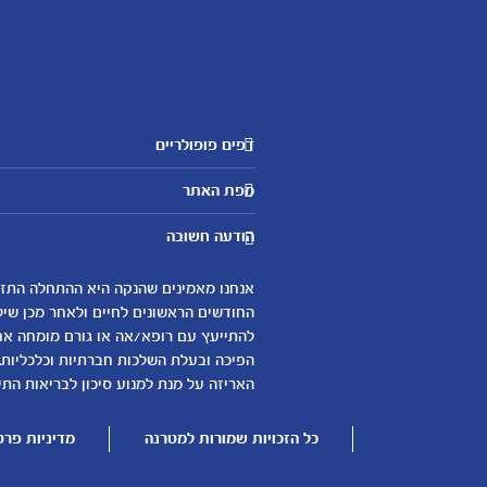
דפים פופולריים
מטרנה לשירותכם
מפת האתר
היועצות שלנו
אבני דרך
שאלות נפוצות
הודעה חשובה
לקראת הריון
צור קשר
הריון ולידה
אודות
0-6 חודשים
החודשים הראשונים לחיים ולאחר מכן שיל
لموقع متيرنا باللغة العربية
להתייעץ עם רופא/אה או גורם מומחה אחר 
6-12 חודשים
הפיכה ובעלת השלכות חברתיות וכלכליות.
12-24 חודשים
האריזה על מנת למנוע סיכון לבריאות התינ
כל הזכויות שמורות למטרנה
מדיניות פרט