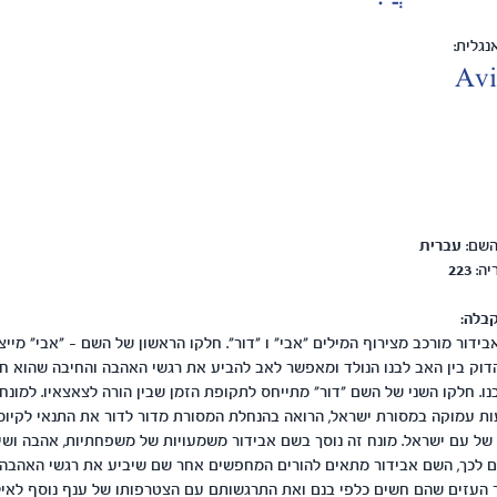
גלית:
Avi
השם:
עברית
יה:
223
בלה:
ידור מורכב מצירוף המילים "אבי" ו "דור". חלקו הראשון של השם - "אבי" מייצ
וק בין האב לבנו הנולד ומאפשר לאב להביע את רגשי האהבה והחיבה שהוא ח
נו. חלקו השני של השם "דור" מתייחס לתקופת הזמן שבין הורה לצאצאיו. למונח 
ת עמוקה במסורת ישראל, הרואה בהנחלת המסורת מדור לדור את התנאי לקיומ
של עם ישראל. מונח זה נוסך בשם אבידור משמעויות של משפחתיות, אהבה ושיי
 לכך, השם אבידור מתאים להורים המחפשים אחר שם שיביע את רגשי האהבה
 העזים שהם חשים כלפי בנם ואת התרגשותם עם הצטרפותו של ענף נוסף לאיל