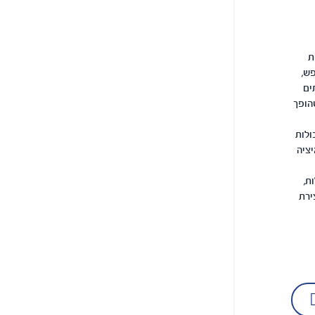
ת
ש,
ים
הופך
ולות
יציה
ת,
ירת