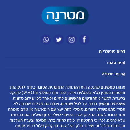
דפים פופולריים
מטרנה לשירותכם
מועדון מטרנה
מפת האתר
היועצות שלנו
הטבות מועדון
אבני דרך
נושאים
שאלות נפוצות
להרשמה/התחברות לאתר
הודעה חשובה
לקראת הריון
לקראת לידה
צור קשר
הריון ולידה
תזונה ובריאות בהריון
אנחנו מאמינים שהנקה היא ההתחלה התזונתית הטובה ביותר לתינוקות
אודות
0-6 חודשים
שמות לתינוקות
ותומכים באופן מלא בהמלצת ארגון הבריאות העולמי (הWHO) להנקה
لموقع متيرنا باللغة العربية
בלעדית למשך 6 החודשים הראשונים לחיים ולאחר מכן שילוב מזונות
6-12 חודשים
התפתחות התינוק
משלימים והמשך הנקה עד לגיל שנתיים. אנחנו גם מבינים שהנקה לא
רכישת מוצרים
12-24 חודשים
תזונת תינוקות
תמיד מתאפשרת להורים. מומלץ להתייעץ עם רופא/אה או גורם מומחה
המוצרים שלנו
אחר בנוגע להזנת התינוק ולגבי העיתוי לשלב מזון משלים. אם בחרתם
טיפול בתינוק
שלא להניק, זכרו כי החלטה זו יכולה להיות בלתי הפיכה ובעלת השלכות
קופונים
הנקה
חברתיות וכלכליות. שילוב חלקי של הזנה בבקבוק עלול להפחית את