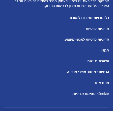
להיות הורים
אספקת חלב האם. יש להכין ולאחסן תמ"ל בהתאם להוראות על גבי
האריזה על מנת למנוע סיכון לבריאות התינוק.
כלים ומחשבונים
עוד נושאים
מחשבון ביוץ
שמות לבנים
כל הזכויות שמורות למטרנה
מחשבון הריון
שמות לבנות
מדיניות פרטיות
מחשבון שמות
בדיקות הריון
מחשבון התפתחות וגדילת התינוק
עקומות גדילה והתפתחות
מדיניות פרטיות לאנשי מקצוע
תינוקות
מחשבון שבועות הריון
אוכל לתינוקות
תקנון
מחשבון צבע עיניים
מתכונים לתינוקות
הצהרת נגישות
הנחיות למחזור מוצרי מטרנה
מפת אתר
Cookie התאמת מדיניות