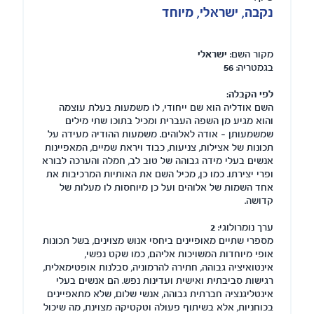
נקבה, ישראלי, מיוחד
מקור השם:
ישראלי
בגמטריה:
56
לפי הקבלה:
השם אודליה הוא שם ייחודי, לו משמעות בעלת עוצמה
והוא מגיע מן השפה העברית ומכיל בתוכו שתי מילים
שמשמעותן – אודה לאלוהים. משמעות ההודיה מעידה על
תכונות של אצילות, צניעות, כבוד ויראת שמיים, המאפיינות
אנשים בעלי מידה גבוהה של טוב לב, חמלה והערכה לבורא
ופרי יצירתו. כמו כן, מכיל השם את האותיות המרכיבות את
אחד השמות של אלוהים ועל כן מיוחסות לו מעלות של
קדושה.
ערך נומרולוגי:
2
מספרי שתיים מאופיינים ביחסי אנוש מצוינים, בשל תכונות
אופי מיוחדות המשויכות אליהם, כמו שקט נפשי,
אינטואיציה גבוהה, חתירה להרמוניה, סבלנות אופטימאלית,
רגישות סביבתית ואישית ועדינות נפש. הם אנשים בעלי
אינטליגנציה חברתית גבוהה, אנשי שלום, שלא מתאפיינים
בכוחניות, אלא בשיתוף פעולה וטקטיקה מצוינת, מה שיכול