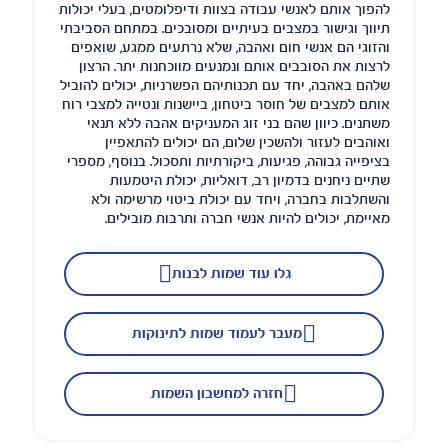
להפוך אותם לאנשי עבודה בצוות ודיפלומטים, בעלי יכולות
תיווך וגישור במצבים בעיתיים ומסובכים. במתחם הסביבתי
והזוגי הם אנשי חום ואהבה, שלא נרתעים ממגע, שואפים
לרצות את הסובבים אותם ונמנעים מווכחנות יתר. הרצון
שלהם באהבה, יחד עם תכנותיהם הפשרניות, יכולים להוביל
אותם למצבים של חוסר ביטחון, ביישנות ונטייה למצבי רוח
משתנים. כיוון שהם בני זוג המעניקים אהבה ללא תנאי
ואוהבים לעזור ולהשכין שלום, הם יכולים להתאפיין
בציפייה גבוהה, פגיעות, ביקורתיות ותסכול. בנוסף, מספרי
שתיים ניחנים בדמיון רב, דואליות, יכולת היטמעות
והשתלבות בחברה, ויחד עם יכולת ביטוי מרשימה ולא
מאיימת, יכולים להיות אנשי חברה ותרבות מובילים.
גלו עוד שמות לבנות
מעבר לעמוד שמות לתינוקות
חזרה למחשבון השמות