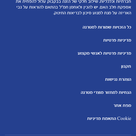
חברתיות וכלכליות. שילוב חלקי של הזנה בבקבוק עלול להפחית את
להיות הורים
אספקת חלב האם. יש להכין ולאחסן תמ"ל בהתאם להוראות על גבי
האריזה על מנת למנוע סיכון לבריאות התינוק.
כלים ומחשבונים
עוד נושאים
מחשבון ביוץ
שמות לבנים
כל הזכויות שמורות למטרנה
מחשבון הריון
שמות לבנות
מדיניות פרטיות
מחשבון שמות
בדיקות הריון
מחשבון התפתחות וגדילת התינוק
עקומות גדילה והתפתחות
מדיניות פרטיות לאנשי מקצוע
תינוקות
מחשבון שבועות הריון
אוכל לתינוקות
תקנון
מחשבון צבע עיניים
מתכונים לתינוקות
הצהרת נגישות
הנחיות למחזור מוצרי מטרנה
מפת אתר
Cookie התאמת מדיניות