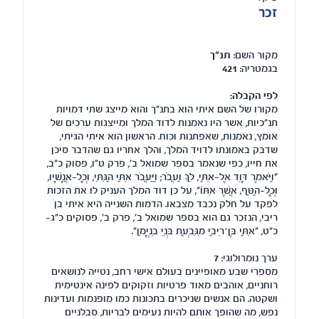
זכר
מקור השם:
תנ"ך
בגמטריה:
421
לפי הקבלה:
מקורו של השם איתי הוא בתנ"ך והוא מייצג שתי דמויות
תנ"כיות, אשר היו נאמנות לדוד המלך ומייצגות ערכים של
אומץ, נאמנות, שאפתנות וכוח. הראשון הוא איתי הגיתי,
שדבק באמונתו לדויד המלך, והלך אחריו גם שהדבר סיכן
את חייו, כפי שנאמר בספר שמואל ב', פרק ט"ו, פסוק כ"ב,
"וַיֹּאמֶר דָּוִד אֶל-אִתַּי, לֵךְ וַעֲבֹר; וַיַּעֲבֹר אִתַּי הַגִּתִּי, וְכָל-אֲנָשָׁיו,
וְכָל-הַטַּף, אֲשֶׁר אִתּוֹ", על כן דוד המלך העניק לו את הזכות
לפקד על חלק נכבד מצבאו. הדמות השנייה היא איתי בן
ריבי, הנזכר גם הוא בספר שמואל ב', פרק ב', פסוקים כ"ג-
כ"ט, "אִתַּי בֶּן־רִיבַי מִגִּבְעַת בְּנֵי בִנְיָמִן".
ערך נומרולוגי:
7
מספרי שבע מאופיינים בעולם אישי רחב, נטייה לנושאים
רוחניים, אוהבים מאוד פרטיות וזקוקים לפינה אינטימית
ושקטה. הם אנשים שניכרים בתכונות כמו מופנמות ועדינות
נפש, מה שהופך אותם להיות נעימים לבריות, סבלניים