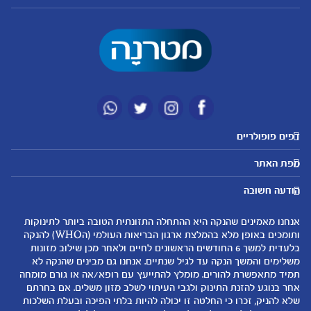
דפים פופולריים
מטרנה לשירותכם
מועדון מטרנה
מפת האתר
היועצות שלנו
הטבות מועדון
אבני דרך
נושאים
שאלות נפוצות
להרשמה/התחברות לאתר
הודעה חשובה
לקראת הריון
לקראת לידה
צור קשר
הריון ולידה
תזונה ובריאות בהריון
אנחנו מאמינים שהנקה היא ההתחלה התזונתית הטובה ביותר לתינוקות
אודות
0-6 חודשים
שמות לתינוקות
ותומכים באופן מלא בהמלצת ארגון הבריאות העולמי (הWHO) להנקה
لموقع متيرنا باللغة العربية
בלעדית למשך 6 החודשים הראשונים לחיים ולאחר מכן שילוב מזונות
6-12 חודשים
התפתחות התינוק
משלימים והמשך הנקה עד לגיל שנתיים. אנחנו גם מבינים שהנקה לא
רכישת מוצרים
12-24 חודשים
תזונת תינוקות
תמיד מתאפשרת להורים. מומלץ להתייעץ עם רופא/אה או גורם מומחה
המוצרים שלנו
אחר בנוגע להזנת התינוק ולגבי העיתוי לשלב מזון משלים. אם בחרתם
טיפול בתינוק
שלא להניק, זכרו כי החלטה זו יכולה להיות בלתי הפיכה ובעלת השלכות
קופונים
הנקה