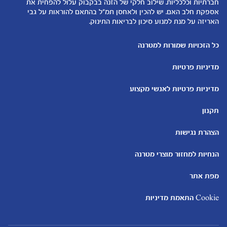
חברתיות וכלכליות. שילוב חלקי של הזנה בבקבוק עלול להפחית את
להיות הורים
אספקת חלב האם. יש להכין ולאחסן תמ"ל בהתאם להוראות על גבי
האריזה על מנת למנוע סיכון לבריאות התינוק.
כלים ומחשבונים
עוד נושאים
מחשבון ביוץ
שמות לבנים
כל הזכויות שמורות למטרנה
מחשבון הריון
שמות לבנות
מדיניות פרטיות
מחשבון שמות
בדיקות הריון
מחשבון התפתחות וגדילת התינוק
עקומות גדילה והתפתחות
מדיניות פרטיות לאנשי מקצוע
תינוקות
מחשבון שבועות הריון
אוכל לתינוקות
תקנון
מחשבון צבע עיניים
מתכונים לתינוקות
הצהרת נגישות
הנחיות למחזור מוצרי מטרנה
מפת אתר
Cookie התאמת מדיניות