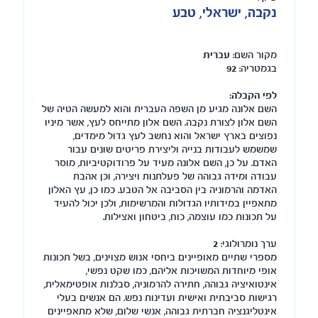
נקבה, ישראלי, טבע
מקור השם:
עברית
בגמטריה:
92
לפי הקבלה:
השם אלונה מגיע מן השפה העברית והוא למעשה הטיה של
השם אלון לצורת נקבה. השם אלון מתייחס לעץ, אשר מיניו
נפוצים בארץ ישראל והוא נחשב לעץ גדול מימדים,
שמשמש לעבודות בנייה וליצירת פריטים שונים עבור
האדם. על כן, השם אלונה מעיד על פרודוקטיביות, מוסר
עבודה ומידה גבוהה של פעלתנות ויצירה, וכן אהבת
האדמה והרמוניה בין הסביבה אל הטבע. כמו כן, עץ האלון
מתאפיין במידותיו הגדולות והמרשימות, ולכן יכול להעיד
על תכונות כמו עוצמה, כוח, ביטחון ואצילות.
ערך נומרולוגי:
2
מספרי שתיים מאופיינים ביחסי אנוש מצוינים, בשל תכונות
אופי מיוחדות המשויכות אליהם, כמו שקט נפשי,
אינטואיציה גבוהה, חתירה להרמוניה, סבלנות אופטימאלית,
רגישות סביבתית ואישית ועדינות נפש. הם אנשים בעלי
אינטליגנציה חברתית גבוהה, אנשי שלום, שלא מתאפיינים