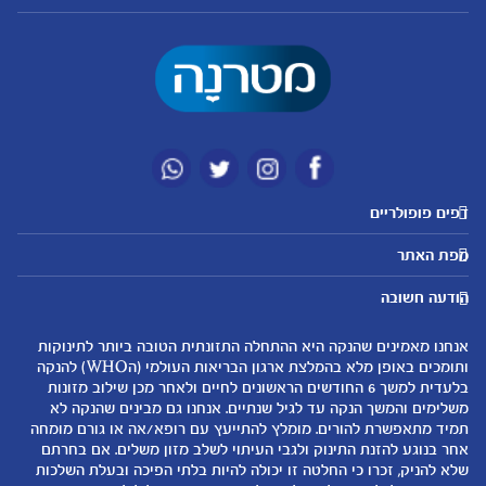
דפים פופולריים
מטרנה לשירותכם
מועדון מטרנה
מפת האתר
היועצות שלנו
הטבות מועדון
אבני דרך
נושאים
שאלות נפוצות
להרשמה/התחברות לאתר
הודעה חשובה
לקראת הריון
לקראת לידה
צור קשר
הריון ולידה
תזונה ובריאות בהריון
אנחנו מאמינים שהנקה היא ההתחלה התזונתית הטובה ביותר לתינוקות
אודות
0-6 חודשים
שמות לתינוקות
ותומכים באופן מלא בהמלצת ארגון הבריאות העולמי (הWHO) להנקה
لموقع متيرنا باللغة العربية
בלעדית למשך 6 החודשים הראשונים לחיים ולאחר מכן שילוב מזונות
6-12 חודשים
התפתחות התינוק
משלימים והמשך הנקה עד לגיל שנתיים. אנחנו גם מבינים שהנקה לא
רכישת מוצרים
12-24 חודשים
תזונת תינוקות
תמיד מתאפשרת להורים. מומלץ להתייעץ עם רופא/אה או גורם מומחה
המוצרים שלנו
אחר בנוגע להזנת התינוק ולגבי העיתוי לשלב מזון משלים. אם בחרתם
טיפול בתינוק
שלא להניק, זכרו כי החלטה זו יכולה להיות בלתי הפיכה ובעלת השלכות
קופונים
הנקה