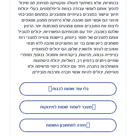
בכוחניות, אלא בשיתוף פעולה וטקטיקה מצוינת, מה שיכול
להפוך אותם לאנשי עבודה בצוות ודיפלומטים, בעלי יכולות
תיווך וגישור במצבים בעיתיים ומסובכים. במתחם הסביבתי
והזוגי הם אנשי חום ואהבה, שלא נרתעים ממגע, שואפים
לרצות את הסובבים אותם ונמנעים מווכחנות יתר. הרצון
שלהם באהבה, יחד עם תכנותיהם הפשרניות, יכולים להוביל
אותם למצבים של חוסר ביטחון, ביישנות ונטייה למצבי רוח
משתנים. כיוון שהם בני זוג המעניקים אהבה ללא תנאי
ואוהבים לעזור ולהשכין שלום, הם יכולים להתאפיין
בציפייה גבוהה, פגיעות, ביקורתיות ותסכול. בנוסף, מספרי
שתיים ניחנים בדמיון רב, דואליות, יכולת היטמעות
והשתלבות בחברה, ויחד עם יכולת ביטוי מרשימה ולא
מאיימת, יכולים להיות אנשי חברה ותרבות מובילים.
גלו עוד שמות לבנות
מעבר לעמוד שמות לתינוקות
חזרה למחשבון השמות