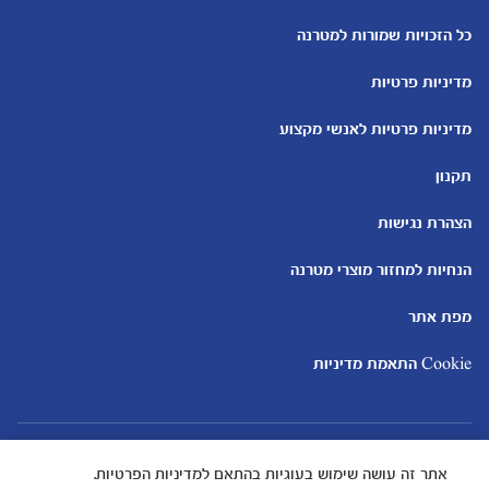
כלים ומחשבונים
עוד נושאים
מחשבון ביוץ
שמות לבנים
כל הזכויות שמורות למטרנה
מחשבון הריון
שמות לבנות
מדיניות פרטיות
מחשבון שמות
בדיקות הריון
מחשבון התפתחות וגדילת התינוק
עקומות גדילה והתפתחות
מדיניות פרטיות לאנשי מקצוע
תינוקות
מחשבון שבועות הריון
אוכל לתינוקות
תקנון
מחשבון צבע עיניים
מתכונים לתינוקות
הצהרת נגישות
הנחיות למחזור מוצרי מטרנה
מפת אתר
Cookie התאמת מדיניות
אתר זה עושה שימוש בעוגיות בהתאם למדיניות הפרטיות.