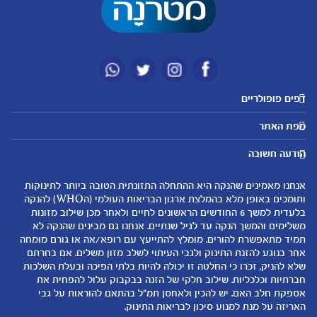
דפים פופולריים
מטרנה לשירותכם
מועדון מטרנה
מפת האתר
היועצות שלנו
הטבות מועדון
אבני דרך
נושאים
שאלות נפוצות
להרשמה/התחברות לאתר
הודעה חשובה
לקראת הריון
לקראת לידה
צור קשר
הריון ולידה
תזונה ובריאות בהריון
אנחנו מאמינים שהנקה היא ההתחלה התזונתית הטובה ביותר לתינוקות
אודות
0-6 חודשים
שמות לתינוקות
ותומכים באופן מלא בהמלצת ארגון הבריאות העולמי (הWHO) להנקה
لموقع متيرنا باللغة العربية
בלעדית למשך 6 החודשים הראשונים לחיים ולאחר מכן שילוב מזונות
6-12 חודשים
התפתחות התינוק
משלימים והמשך הנקה עד לגיל שנתיים. אנחנו גם מבינים שהנקה לא
רכישת מוצרים
12-24 חודשים
תזונת תינוקות
תמיד מתאפשרת להורים. מומלץ להתייעץ עם רופא/אה או גורם מומחה
המוצרים שלנו
אחר בנוגע להזנת התינוק ולגבי העיתוי לשלב מזון משלים. אם בחרתם
טיפול בתינוק
שלא להניק, זכרו כי החלטה זו יכולה להיות בלתי הפיכה ובעלת השלכות
קופונים
הנקה
חברתיות וכלכליות. שילוב חלקי של הזנה בבקבוק עלול להפחית את
להיות הורים
אספקת חלב האם. יש להכין ולאחסן תמ"ל בהתאם להוראות על גבי
האריזה על מנת למנוע סיכון לבריאות התינוק.