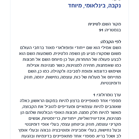
נקבה, בינלאומי, מיוחד
מקור השם:
לטינית
בגמטריה:
91
לפי הקבלה:
השם אמילי הוא שם ייחודי ופופולארי מאוד ברחבי העולם
משום שמקורו מגיע מן השפה הלטינית. משמעות השם הוא
לבצע פעולה של התחרות, ועל כן מיוחס השם אל תכונות
כמו שאפתנות, חתירה למצוינות, כושר מנהיגות אצילות
ושימוש כדוגמא ומופת לסביבה ולקהילה. כמו כן, השם
מתייחס אל מעלות של כוח, עוצמה, נחישות, יוזמה, חוזק
ודומיננטיות.
ערך נומרולוגי:
1
מספרי אחד מאופיינים ברצון להיות במקום הראשון, כאלה
שאוהבים להיות עצמאיים ומעדיפים להוביל את הקבוצה,
מאשר להיות חלק ממנה. תכונות האופי הבולטות שלהם הן
מנהיגות, אינדיווידואליות, ייחודיות, כריזמטיות, אנשים
מקריני עוצמה, חוזק וביטחון עצמי, בעלי אופי דומיננטי
ובעל נחישות, בעלי אמביציה ומוטיבציה גבוהה ובעלי אומץ
לב ושכל בריא. מספרי אחד מתאפיינים בדינמיות ובהנעת