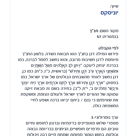
שיוך:
יוניסקס
מקור השם:
תנ"ך
בגמטריה:
57
לפי הקבלה:
פירוש המילה דגן בתנ"ך הוא תבואת השדה. בלשון התנ"ך
מיוחסת לדגן חשיבות מרובה, והוא נחשב לסמל לברכה, כמו
בברכת יצחק ליעקב: "וְיִתֶּן לְךָ הָאֱלֹהִים מִטַּל הַשָּׁמַיִם
וּמִשְׁמַנֵּי הָאָרֶץ וְרֹב דָּגָן וְתִירֹשׁ" (בראשית, כ"ז, כ"ח). כמו כן,
דגן נחשב לאחד מהשבחים הבולטים של ארץ ישראל, כמו
בפסוק: "אֶרֶץ דָּגָן וְתִירוֹשׁ אֶרֶץ לֶחֶם וּכְרָמִים אֶרֶץ זֵית יִצְהָר
וּדְבַשׁ" (מלכים ב', י"ח, ל"ב). בחירה בשם זה מבאת זיקה
עמוקה של ההורים לארץ ישראל ולעולם הצומח, ומשקפת
את שאיפתם כי בנם / ביתם יביאו ברכה ושפע לחיי
המשפחה כולה.
ערך נומרולוגי:
3
מספרי שלוש מאופיינים בדינמיות וברצון לחופש וחיים
טובים. הם פרפרים חופשיים, הניחנים בכריזמה גבוהה
ובולטת, בחוש הומור מפותח, שמחת חיים רבה ויכולות