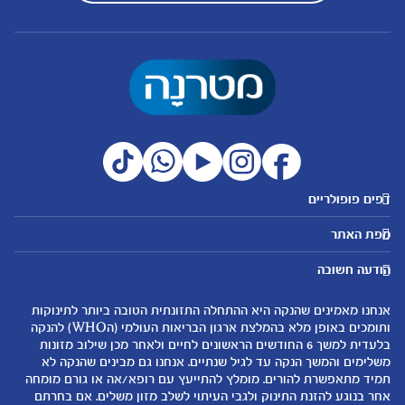
דפים פופולריים
מטרנה לשירותכם
מועדון מטרנה
מפת האתר
היועצות שלנו
הטבות מועדון
אבני דרך
נושאים
שאלות נפוצות
להרשמה/התחברות לאתר
הודעה חשובה
לקראת הריון
לקראת לידה
צור קשר
הריון ולידה
תזונה ובריאות בהריון
אנחנו מאמינים שהנקה היא ההתחלה התזונתית הטובה ביותר לתינוקות
אודות
0-6 חודשים
שמות לתינוקות
ותומכים באופן מלא בהמלצת ארגון הבריאות העולמי (הWHO) להנקה
لموقع متيرنا باللغة العربية
בלעדית למשך 6 החודשים הראשונים לחיים ולאחר מכן שילוב מזונות
6-12 חודשים
התפתחות התינוק
משלימים והמשך הנקה עד לגיל שנתיים. אנחנו גם מבינים שהנקה לא
רכישת מוצרים
12-24 חודשים
תזונת תינוקות
תמיד מתאפשרת להורים. מומלץ להתייעץ עם רופא/אה או גורם מומחה
המוצרים שלנו
אחר בנוגע להזנת התינוק ולגבי העיתוי לשלב מזון משלים. אם בחרתם
טיפול בתינוק