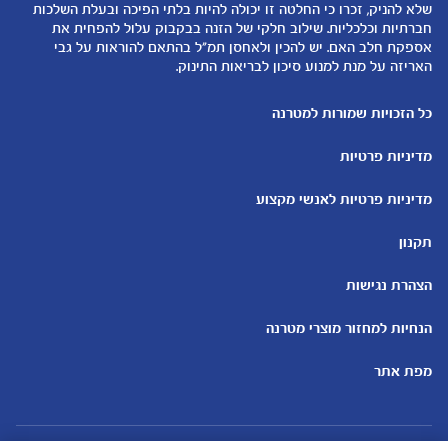
שלא להניק, זכרו כי החלטה זו יכולה להיות בלתי הפיכה ובעלת השלכות
קופונים
הנקה
חברתיות וכלכליות. שילוב חלקי של הזנה בבקבוק עלול להפחית את
להיות הורים
אספקת חלב האם. יש להכין ולאחסן תמ"ל בהתאם להוראות על גבי
האריזה על מנת למנוע סיכון לבריאות התינוק.
כלים ומחשבונים
עוד נושאים
מחשבון ביוץ
שמות לבנים
כל הזכויות שמורות למטרנה
מחשבון הריון
שמות לבנות
מדיניות פרטיות
מחשבון שמות
בדיקות הריון
מחשבון התפתחות וגדילת התינוק
עקומות גדילה והתפתחות
מדיניות פרטיות לאנשי מקצוע
תינוקות
מחשבון שבועות הריון
אוכל לתינוקות
תקנון
מחשבון צבע עיניים
מתכונים לתינוקות
הצהרת נגישות
הנחיות למחזור מוצרי מטרנה
מפת אתר