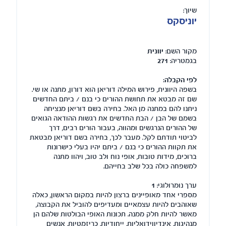
שיוך:
יוניסקס
מקור השם:
יוונית
בגמטריה:
271
לפי הקבלה:
בשפה היוונית, פירוש המילה דוריאן הוא דורון, מתנה או שי.
שם זה מבטא את תחושת ההורים כי בנם / ביתם החדשים
ניתנו להם במתנה מן האל. בחירה בשם דוריאן מנציחה
בשמם של הבן / הבת החדשים את רגשות ההודאה הגואים
של ההורים הנרגשים ומהווה, בעבור הורים רבים, דרך
לביטוי תודתם לקל. מעבר לכך, בחירה בשם דוריאן מבטאת
את תקוות ההורים כי בנם / ביתם יהיו בעלי כישרונות
ברוכים, מידות טובות, אופי נוח ולב טוב, ויהוו מתנה
למשפחה כולה בכל שלב בחייהם.
ערך נומרולוגי:
1
מספרי אחד מאופיינים ברצון להיות במקום הראשון, כאלה
שאוהבים להיות עצמאיים ומעדיפים להוביל את הקבוצה,
מאשר להיות חלק ממנה. תכונות האופי הבולטות שלהם הן
מנהיגות, אינדיווידואליות, ייחודיות, כריזמטיות, אנשים