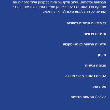
הנקה
חברתיות וכלכליות. שילוב חלקי של הזנה בבקבוק עלול להפחית את
להיות הורים
אספקת חלב האם. יש להכין ולאחסן תמ"ל בהתאם להוראות על גבי
האריזה על מנת למנוע סיכון לבריאות התינוק.
כלים ומחשבונים
עוד נושאים
מחשבון ביוץ
שמות לבנים
כל הזכויות שמורות למטרנה
מחשבון הריון
שמות לבנות
מדיניות פרטיות
מחשבון שמות
בדיקות הריון
מחשבון התפתחות וגדילת התינוק
עקומות גדילה והתפתחות
מדיניות פרטיות לאנשי מקצוע
תינוקות
מחשבון שבועות הריון
אוכל לתינוקות
תקנון
מחשבון צבע עיניים
מתכונים לתינוקות
הצהרת נגישות
הנחיות למחזור מוצרי מטרנה
מפת אתר
Cookie התאמת מדיניות