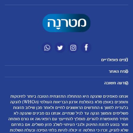
דפים פופולריים
מטרנה לשירותכם
מועדון מטרנה
מפת האתר
היועצות שלנו
הטבות מועדון
אבני דרך
נושאים
שאלות נפוצות
להרשמה/התחברות לאתר
הודעה חשובה
לקראת הריון
לקראת לידה
צור קשר
הריון ולידה
תזונה ובריאות בהריון
אנחנו מאמינים שהנקה היא ההתחלה התזונתית הטובה ביותר לתינוקות
אודות
0-6 חודשים
שמות לתינוקות
ותומכים באופן מלא בהמלצת ארגון הבריאות העולמי (הWHO) להנקה
لموقع متيرنا باللغة العربية
בלעדית למשך 6 החודשים הראשונים לחיים ולאחר מכן שילוב מזונות
6-12 חודשים
התפתחות התינוק
משלימים והמשך הנקה עד לגיל שנתיים. אנחנו גם מבינים שהנקה לא
רכישת מוצרים
12-24 חודשים
תזונת תינוקות
תמיד מתאפשרת להורים. מומלץ להתייעץ עם רופא/אה או גורם מומחה
המוצרים שלנו
אחר בנוגע להזנת התינוק ולגבי העיתוי לשלב מזון משלים. אם בחרתם
טיפול בתינוק
שלא להניק, זכרו כי החלטה זו יכולה להיות בלתי הפיכה ובעלת השלכות
קופונים