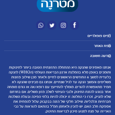
דפים פופולריים
מטרנה לשירותכם
מועדון מטרנה
מפת האתר
היועצות שלנו
הטבות מועדון
אבני דרך
נושאים
שאלות נפוצות
להרשמה/התחברות לאתר
הודעה חשובה
לקראת הריון
לקראת לידה
צור קשר
הריון ולידה
תזונה ובריאות בהריון
אנחנו מאמינים שהנקה היא ההתחלה התזונתית הטובה ביותר לתינוקות
אודות
0-6 חודשים
שמות לתינוקות
ותומכים באופן מלא בהמלצת ארגון הבריאות העולמי (הWHO) להנקה
لموقع متيرنا باللغة العربية
בלעדית למשך 6 החודשים הראשונים לחיים ולאחר מכן שילוב מזונות
6-12 חודשים
התפתחות התינוק
משלימים והמשך הנקה עד לגיל שנתיים. אנחנו גם מבינים שהנקה לא
רכישת מוצרים
12-24 חודשים
תזונת תינוקות
תמיד מתאפשרת להורים. מומלץ להתייעץ עם רופא/אה או גורם מומחה
המוצרים שלנו
אחר בנוגע להזנת התינוק ולגבי העיתוי לשלב מזון משלים. אם בחרתם
טיפול בתינוק
שלא להניק, זכרו כי החלטה זו יכולה להיות בלתי הפיכה ובעלת השלכות
קופונים
הנקה
חברתיות וכלכליות. שילוב חלקי של הזנה בבקבוק עלול להפחית את
להיות הורים
אספקת חלב האם. יש להכין ולאחסן תמ"ל בהתאם להוראות על גבי
האריזה על מנת למנוע סיכון לבריאות התינוק.