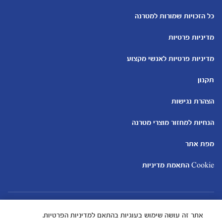
כלים ומחשבונים
עוד נושאים
מחשבון ביוץ
שמות לבנים
כל הזכויות שמורות למטרנה
מחשבון הריון
שמות לבנות
מדיניות פרטיות
מחשבון שמות
בדיקות הריון
מחשבון התפתחות וגדילת התינוק
עקומות גדילה והתפתחות
מדיניות פרטיות לאנשי מקצוע
תינוקות
מחשבון שבועות הריון
אוכל לתינוקות
תקנון
מחשבון צבע עיניים
מתכונים לתינוקות
הצהרת נגישות
הנחיות למחזור מוצרי מטרנה
מפת אתר
Cookie התאמת מדיניות
אתר זה עושה שימוש בעוגיות בהתאם למדיניות הפרטיות.