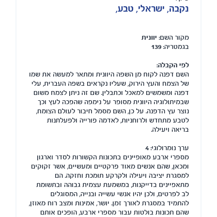
נקבה, ישראלי, טבע,
מקור השם:
יוונית
בגמטריה:
139
לפי הקבלה:
השם דפנה לקוח מן השפה היוונית ומתאר למעשה את שמו
של הצמח והעץ הירוק, שעליו נקראים בשפה העברית, עלי
דפנה ומשמשים למאכל וכתבלין. שם זה ניתן לצמח משום
שבמיתולוגיה היוונית מסופר על נימפה שהפכה לעץ וכך
נוצר עץ הדפנה. על כן, השם מסמל חיבור לעולם הצומח,
לטבע מתחדש ולרוחניות, לאדמה פורייה ולפעלתנות
בריאה ויעילה.
ערך נומרולוגי:
4
מספרי ארבע מאופיינים בתכונות הקשורות לסדר וארגון
ומכאן, שהם אנשים מאוד פרקטיים ומעשיים, אשר זקוקים
למסגרת יציבה ויעילה ולקרקע תומכת וחזקה. הם
מתאפיינים בדייקנות, במשמעת עצמית גבוהה ובתשומת
לב לפרטים, ולכן יהיו אנשי עשייה ובנייה, המסוגלים
להתמיד במסגרת לאורך זמן. יושר, אמינות ומצב רוח מאוזן,
שהם תכונות בולטות עבור מספרי ארבע, הופכים אותם