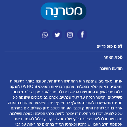
דפים פופולריים
מטרנה לשירותכם
מועדון מטרנה
מפת האתר
היועצות שלנו
הטבות מועדון
אבני דרך
נושאים
שאלות נפוצות
להרשמה/התחברות לאתר
הודעה חשובה
לקראת הריון
לקראת לידה
צור קשר
הריון ולידה
תזונה ובריאות בהריון
אנחנו מאמינים שהנקה היא ההתחלה התזונתית הטובה ביותר לתינוקות
אודות
0-6 חודשים
שמות לתינוקות
ותומכים באופן מלא בהמלצת ארגון הבריאות העולמי (הWHO) להנקה
لموقع متيرنا باللغة العربية
בלעדית למשך 6 החודשים הראשונים לחיים ולאחר מכן שילוב מזונות
6-12 חודשים
התפתחות התינוק
משלימים והמשך הנקה עד לגיל שנתיים. אנחנו גם מבינים שהנקה לא
רכישת מוצרים
12-24 חודשים
תזונת תינוקות
תמיד מתאפשרת להורים. מומלץ להתייעץ עם רופא/אה או גורם מומחה
המוצרים שלנו
אחר בנוגע להזנת התינוק ולגבי העיתוי לשלב מזון משלים. אם בחרתם
טיפול בתינוק
שלא להניק, זכרו כי החלטה זו יכולה להיות בלתי הפיכה ובעלת השלכות
קופונים
הנקה
חברתיות וכלכליות. שילוב חלקי של הזנה בבקבוק עלול להפחית את
להיות הורים
אספקת חלב האם. יש להכין ולאחסן תמ"ל בהתאם להוראות על גבי