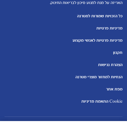
האריזה על מנת למנוע סיכון לבריאות התינוק.
כלים ומחשבונים
עוד נושאים
מחשבון ביוץ
שמות לבנים
כל הזכויות שמורות למטרנה
מחשבון הריון
שמות לבנות
מדיניות פרטיות
מחשבון שמות
בדיקות הריון
מחשבון התפתחות וגדילת התינוק
עקומות גדילה והתפתחות
מדיניות פרטיות לאנשי מקצוע
תינוקות
מחשבון שבועות הריון
אוכל לתינוקות
תקנון
מחשבון צבע עיניים
מתכונים לתינוקות
הצהרת נגישות
הנחיות למחזור מוצרי מטרנה
מפת אתר
Cookie התאמת מדיניות