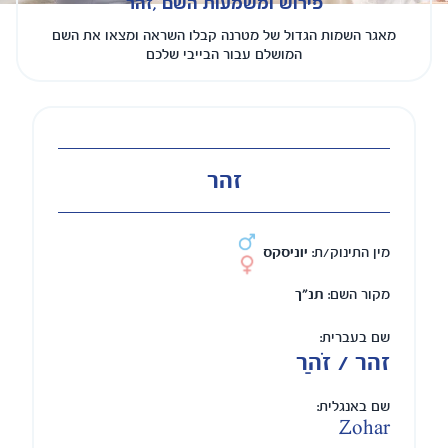
פירוש ומשמעות השם ,זהר
מאגר השמות הגדול של מטרנה קבלו השראה ומצאו את השם
המושלם עבור הבייבי שלכם
זהר
מין התינוק/ת:
יוניסקס
מקור השם:
תנ"ך
שם בעברית:
זהר / זֹהַר
שם באנגלית:
Zohar