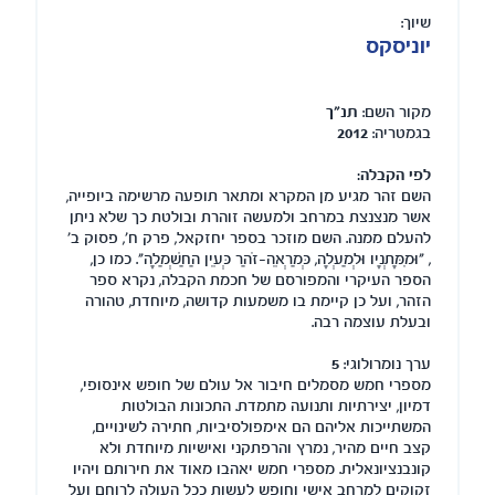
שיוך:
יוניסקס
מקור השם:
תנ"ך
בגמטריה:
2012
לפי הקבלה:
השם זהר מגיע מן המקרא ומתאר תופעה מרשימה ביופייה,
אשר מנצנצת במרחב ולמעשה זוהרת ובולטת כך שלא ניתן
להעלם ממנה. השם מוזכר בספר יחזקאל, פרק ח', פסוק ב'
, "וּמִמָּתְנָיו וּלְמַעְלָה, כְּמַרְאֵה-זֹהַר כְּעֵין הַחַשְׁמַלָה". כמו כן,
הספר העיקרי והמפורסם של חכמת הקבלה, נקרא ספר
הזהר, ועל כן קיימת בו משמעות קדושה, מיוחדת, טהורה
ובעלת עוצמה רבה.
ערך נומרולוגי:
5
מספרי חמש מסמלים חיבור אל עולם של חופש אינסופי,
דמיון, יצירתיות ותנועה מתמדת. התכונות הבולטות
המשתייכות אליהם הם אימפולסיביות, חתירה לשינויים,
קצב חיים מהיר, נמרץ והרפתקני ואישיות מיוחדת ולא
קונבנציונאלית. מספרי חמש יאהבו מאוד את חירותם ויהיו
זקוקים למרחב אישי וחופש לעשות ככל העולה לרוחם ועל