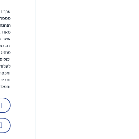
ערך נו
מספרי 
הנהגה 
מאוד, 
אשר שו
בה. מב
מנהיגו
יכולים
לעלות 
ואכפתי
וסביבה
וחמלה 