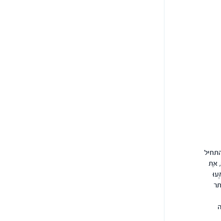
התחיל
 אֵת
ְעוּ
תר
ה