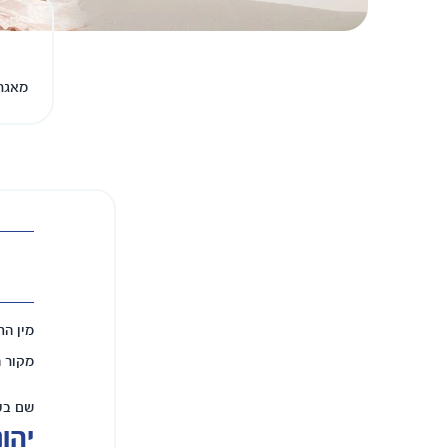
מאגר 
מין הת
מקור 
שם בע
יהונ