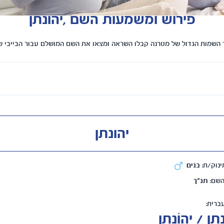
פירוש ומשמעות השם ,יהונתן
השמות הגדול של מטרנה קבלו השראה ומצאו את השם המושלם עבור הבייבי 
יהונתן
ינוק/ת:
בנים
השם:
תנ"ך
ברית:
תן / יְהוֹנָתָן