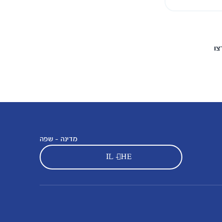
צו
מדינה - שפה
IL - HE