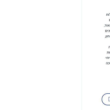
ות
וד,
נים
ון,
ות
תי
כה