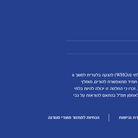
אנחנו מאמינים שהנקה היא ההתחלה התזונתית הטובה ביותר לתינוקות ותומכים באופן מלא בהמלצת ארגון הבריאות העולמי (הWHO) להנקה בלעדית למשך 6
א תמיד מתאפשרת להורים. מומלץ
כרו כי החלטה זו יכולה להיות בלתי
דילת התינוק
לאחסן תמ"ל בהתאם להוראות על גבי
ן
ת נגישות
הנחיות למחזור מוצרי מטרנה