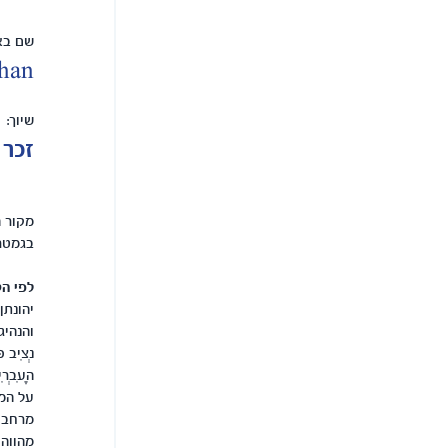
שם באנ
than
שיוך:
זכר
מקור 
בגמטר
לפי הק
יהונתן
והנהיג 
נְצִיב פּ
הָעִבְ
על המל
מרחבית
מהווה 