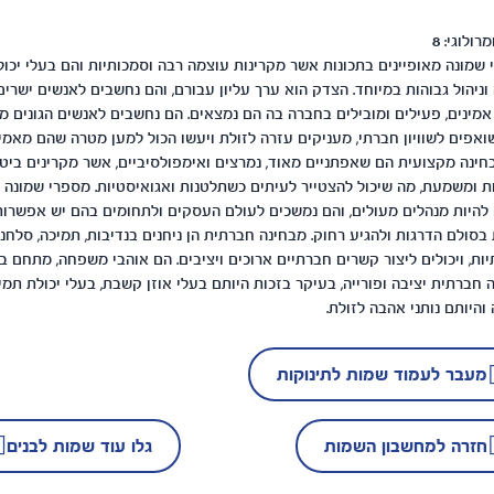
מרולוגי:
8
שמונה מאופיינים בתכונות אשר מקרינות עוצמה רבה וסמכותיות והם בעלי יכול
וניהול גבוהות במיוחד. הצדק הוא ערך עליון עבורם, והם נחשבים לאנשים ישרים
אמינים, פעילים ומובילים בחברה בה הם נמצאים. הם נחשבים לאנשים הגונים מא
אפים לשוויון חברתי, מעניקים עזרה לזולת ויעשו הכול למען מטרה שהם מאמי
חינה מקצועית הם שאפתניים מאוד, נמרצים ואימפולסיביים, אשר מקרינים ביטח
ת ומשמעת, מה שיכול להצטייר לעיתים כשתלטנות ואגואיסטיות. מספרי שמונה
 להיות מנהלים מעולים, והם נמשכים לעולם העסקים ולתחומים בהם יש אפשרות
בסולם הדרגות ולהגיע רחוק. מבחינה חברתית הן ניחנים בנדיבות, תמיכה, סלחנ
ות, ויכולים ליצור קשרים חברתיים ארוכים ויציבים. הם אוהבי משפחה, מתחם בי
 חברתית יציבה ופורייה, בעיקר בזכות היותם בעלי אוזן קשבת, בעלי יכולת תמי
והיותם נותני אהבה לזולת.
מעבר לעמוד שמות לתינוקות
חזרה למחשבון השמות
גלו עוד שמות לבנים