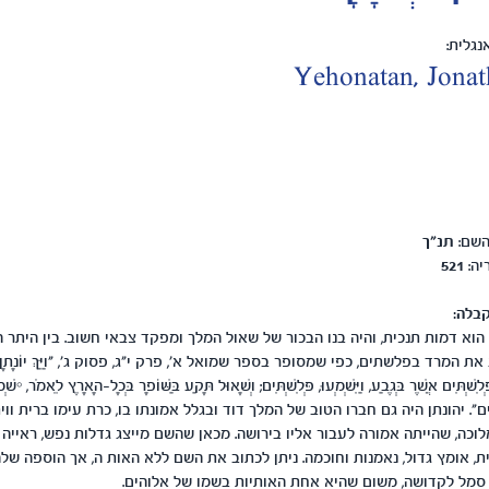
גלית:
Yehonatan, Jona
השם:
תנ"ך
יה:
521
בלה:
 הוא דמות תנכית, והיה בנו הבכור של שאול המלך ומפקד צבאי חשוב. בין היתר 
את המרד בפלשתים, כפי שמסופר בספר שמואל א', פרק י"ג, פסוק ג', "וַיַּךְ יוֹנָתָן,
ְלִשְׁתִּים אֲשֶׁר בְּגֶבַע, וַיִּשְׁמְעוּ, פְּלִשְׁתִּים; וְשָׁאוּל תָּקַע בַּשּׁוֹפָר בְּכָל-הָאָרֶץ לֵאמֹר, יִשְׁמ
רִים". יהונתן היה גם חברו הטוב של המלך דוד ובגלל אמונתו בו, כרת עימו ברית ווי
וכה, שהייתה אמורה לעבור אליו בירושה. מכאן שהשם מייצג גדלות נפש, ראייה
, אומץ גדול, נאמנות וחוכמה. ניתן לכתוב את השם ללא האות ה, אך הוספה של
סמל לקדושה, משום שהיא אחת האותיות בשמו של אלוהים.