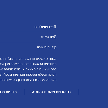
דפים פופולריים
מטרנה לשירותכם
מפת האתר
היועצות שלנו
אבני דרך
שאלות נפוצות
הודעה חשובה
לקראת הריון
צור קשר
הריון ולידה
אודות
0-6 חודשים
החודשים הראשונים לחיים ולאחר מכן שיל
لموقع متيرنا باللغة العربية
להתייעץ עם רופא/אה או גורם מומחה אחר 
6-12 חודשים
הפיכה ובעלת השלכות חברתיות וכלכליות.
12-24 חודשים
האריזה על מנת למנוע סיכון לבריאות התינ
כל הזכויות שמורות למטרנה
מדיניות פרט