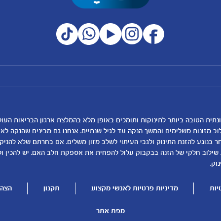
מועדון מטרנה
רכישת מוצרים
הטבות מועדון
המוצרים שלנו
נושאים
כלים ומחשבונים
להרשמה/התחברות לאתר
קופונים
לקראת לידה
מחשבון ביוץ
תזונה ובריאות בהריון
מחשבון הריון
שמות לתינוקות
מחשבון שמות
וב מזונות משלימים והמשך הנקה עד לגיל שנתיים. אנחנו גם מבינים שהנקה ל
בנוגע להזנת התינוק ולגבי העיתוי לשלב מזון משלים. אם בחרתם שלא להניק, ז
התפתחות התינוק
מחשבון התפתחות וג
 שילוב חלקי של הזנה בבקבוק עלול להפחית את אספקת חלב האם. יש להכין ו
תזונת תינוקות
מחשבון שבועות הריו
וק.
טיפול בתינוק
מחשבון צבע עיניים
יות
מדיניות פרטיות לאנשי מקצוע
תקנון
הצהר
הנקה
מתכונים לתינוקות
להיות הורים
מפת אתר