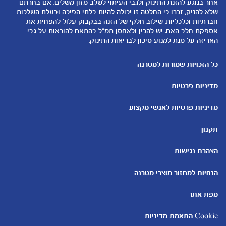
המוצרים שלנו
אחר בנוגע להזנת התינוק ולגבי העיתוי לשלב מזון משלים. אם בחרתם
טיפול בתינוק
שלא להניק, זכרו כי החלטה זו יכולה להיות בלתי הפיכה ובעלת השלכות
קופונים
הנקה
חברתיות וכלכליות. שילוב חלקי של הזנה בבקבוק עלול להפחית את
להיות הורים
אספקת חלב האם. יש להכין ולאחסן תמ"ל בהתאם להוראות על גבי
האריזה על מנת למנוע סיכון לבריאות התינוק.
כלים ומחשבונים
עוד נושאים
מחשבון ביוץ
שמות לבנים
כל הזכויות שמורות למטרנה
מחשבון הריון
שמות לבנות
מדיניות פרטיות
מחשבון שמות
בדיקות הריון
מחשבון התפתחות וגדילת התינוק
עקומות גדילה והתפתחות
מדיניות פרטיות לאנשי מקצוע
תינוקות
מחשבון שבועות הריון
אוכל לתינוקות
תקנון
מחשבון צבע עיניים
מתכונים לתינוקות
הצהרת נגישות
הנחיות למחזור מוצרי מטרנה
מפת אתר
Cookie התאמת מדיניות