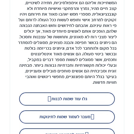
המשתייכות אליהם הם אימפולסיביות, חתירה לשינויים,
קצב חיים מהיר, נמרץ והרפתקני ואישיות מיוחדת ולא
קונבנציונאלית. מספרי חמש יאהבו מאוד את חירותם ויהיו
זקוקים למרחב אישי וחופש לעשות ככל העולה לרוחם ועל
פי ראות עיניהם. אהבתם לחידושים וחוש האבחנה הגבוהה
שלהם, הופכים אותם לאנשים מיוחדים מאוד, אך יכולים
ליצור מצבי רוח לא מאוזנים, ותחושות של עצבנות ותסכול.
הם ניחנים בכושר תפיסה והבנה מצוינים, מסוגלים להסתדר
בכל מקום ולהתחבר לכל אדם, וניחנים בכריזמה בולטת
ובכושר ביטוי מעולה. הם אנשים מאוד אינטליגנטים
וחכמים, אשר מסוגלים לעשות מספר דברים במקביל,
ובעלי יכולות תקשורתיות וחברתיות גבוהות ביותר. מבחינה
זוגית וסביבתית הם אנשים סוחפים מובילים ומעניינים,
בעיקר בגלל היותם ספונטניים, מחפשי ריגושים ואוהבי
חוויות חדשות.
גלו עוד שמות לבנות
מעבר לעמוד שמות לתינוקות