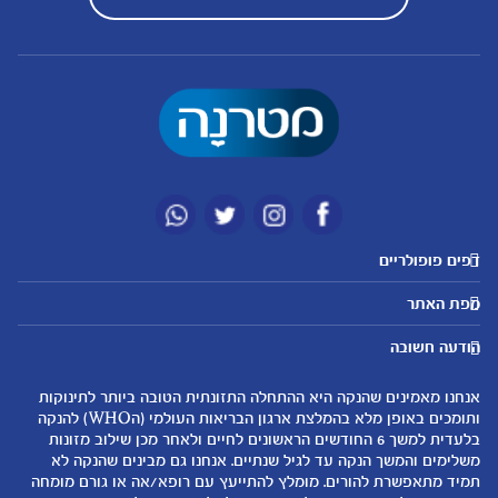
דפים פופולריים
מטרנה לשירותכם
מועדון מטרנה
מפת האתר
היועצות שלנו
הטבות מועדון
אבני דרך
נושאים
שאלות נפוצות
להרשמה/התחברות לאתר
הודעה חשובה
לקראת הריון
לקראת לידה
צור קשר
הריון ולידה
תזונה ובריאות בהריון
אנחנו מאמינים שהנקה היא ההתחלה התזונתית הטובה ביותר לתינוקות
אודות
0-6 חודשים
שמות לתינוקות
ותומכים באופן מלא בהמלצת ארגון הבריאות העולמי (הWHO) להנקה
لموقع متيرنا باللغة العربية
בלעדית למשך 6 החודשים הראשונים לחיים ולאחר מכן שילוב מזונות
6-12 חודשים
התפתחות התינוק
משלימים והמשך הנקה עד לגיל שנתיים. אנחנו גם מבינים שהנקה לא
רכישת מוצרים
12-24 חודשים
תזונת תינוקות
תמיד מתאפשרת להורים. מומלץ להתייעץ עם רופא/אה או גורם מומחה