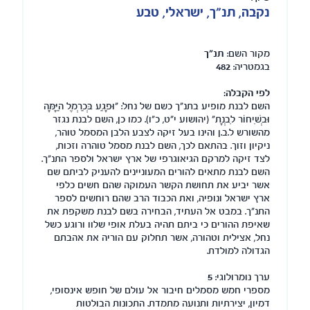
נקבה, תנ"ך, ישראלי, טבע
מקור השם:
תנ"ך
בגמטריה:
482
לפי הקבלה:
השם לבנת מופיע בתנ"ך כשם של נחל: "וּפָגַע בְּכַרְמֶל הַיָּמָּה
וּבְשִׁיחוֹר לִבְנָת" (יהושוע י"ט, כ"ו). כמו כן, השם לבנת נגזר
מהשורש ל.ב.ן והינו בעל זיקה לצבע הלבן המסמל טוהר,
ניקיון וזוך. בהתאם לכך, השם לבנת מסמל טוהרה וזכות,
לצד זיקה למרקם הגיאוגרפי של ארץ ישראל ולספר התנ"ך.
השם לבנת מתאים להורים המעוניינים להעניק לביתם שם
אשר יביע את תחושת הקשר העמוקה שהם חשים כלפי
ארץ ישראל ונופיה, ואת הכבוד הרב שהם רוחשים לספר
התנ"ך. במבט אל העתיד, הבחירה בשם לבנת משקפת את
שאיפת ההורים כי ביתם תהיה בעלת אופי שלוו ורוגע כשל
נחל, אצילית וטהורה, אשר תחלוק עם הוריה את אהבתם
הגדולה למולדת.
ערך נומרולוגי:
5
מספרי חמש מסמלים חיבור אל עולם של חופש אינסופי,
דמיון, יצירתיות ותנועה מתמדת. התכונות הבולטות