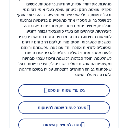
מנהיגות, אינדיווידואליות, ייחודיות, כריזמטיות, אנשים
מקריני עוצמה, חוזק וביטחון עצמי, בעלי אופי דומיננטי
ובעל נחישות, בעלי אמביציה ומוטיבציה גבוהה ובעלי אומץ
לב ושכל בריא. מספרי אחד מתאפיינים בדינמיות ובהנעת
תהליכים, אנשים יוזמים ויסודיים, ויחד עם נטייה גבוהה
ליצירתיות יצירתיים הם בעלי פוטנציאל גבוהה להגיע
לתוצאות מצוינות. מבחינה חברתית וזוגית הם אמינים, כנים
ונמשכים למערכות יחסים פוריות, ליבם רחב והם יודעים
ומסוגלים להראות אהבה. יחד עם זאת, עקשנותם ורצונם
להיות מספר אחד ולהצליח, יכולים להגביר את נטייתם
לשתלטנות, חוסר סבלנות, רכושנות וריכוז עצמי. מבחינה
מקצועית הם אנשים בעלי כושר ניהולי, יוצרי רעיונות ובעלי
שאפתנות גבוהה החותרים להצלחה, עלייה בסולם הדרגות
ולהכרה בפועלם הנשגב
גלו עוד שמות יוניסקס
מעבר לעמוד שמות לתינוקות
חזרה למחשבון השמות