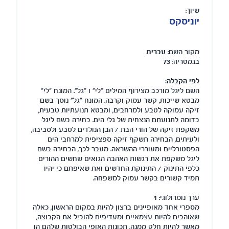
שיוך:
יוניסקס
מקור השם:
עברית
בגמטריה:
73
לפי הקבלה:
השם ליגל מורכב מצירוף המילים "לי" ו "גל". המונח "לי"
מבטא שייכות, קשר עמוק וקרבה. המונח "גל" נוסך בשם
זיקה עמוקה לטבע ולמרחבים, ומבטא תנועתיות טבעית,
בדומה לתנועתם הנצחית של גלי הים. בחירה בשם ליגל
משקפת זיקה של הורי הבת / הבן הנולדים לטבע ולסביבה,
ולעיתים, הבחירה תשקף זיקה ספציפית למרחבי הים
הפסטורליים ומעוררי ההשראה. מעבר לכך, הבחירה בשם
ליגל משקפת את רגשות האהבה הגואים שחשים ההורים
כלפי התינוק / התינוקת החדשים ואת שאיפתם כי יהיו
תמיד קשורים בקשר עמוק למשפחה.
ערך נומרולוגי:
1
מספרי אחד מאופיינים ברצון להיות במקום הראשון, כאלה
שאוהבים להיות עצמאיים ומעדיפים להוביל את הקבוצה,
מאשר להיות חלק ממנה. תכונות האופי הבולטות שלהם הן