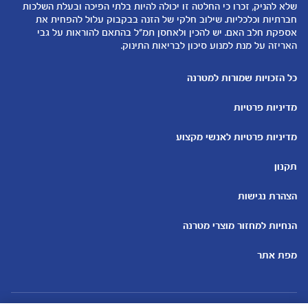
שלא להניק, זכרו כי החלטה זו יכולה להיות בלתי הפיכה ובעלת השלכות
קופונים
הנקה
חברתיות וכלכליות. שילוב חלקי של הזנה בבקבוק עלול להפחית את
להיות הורים
אספקת חלב האם. יש להכין ולאחסן תמ"ל בהתאם להוראות על גבי
האריזה על מנת למנוע סיכון לבריאות התינוק.
כלים ומחשבונים
עוד נושאים
מחשבון ביוץ
שמות לבנים
כל הזכויות שמורות למטרנה
מחשבון הריון
שמות לבנות
מדיניות פרטיות
מחשבון שמות
בדיקות הריון
מחשבון התפתחות וגדילת התינוק
עקומות גדילה והתפתחות
מדיניות פרטיות לאנשי מקצוע
תינוקות
מחשבון שבועות הריון
אוכל לתינוקות
תקנון
מחשבון צבע עיניים
מתכונים לתינוקות
הצהרת נגישות
הנחיות למחזור מוצרי מטרנה
מפת אתר