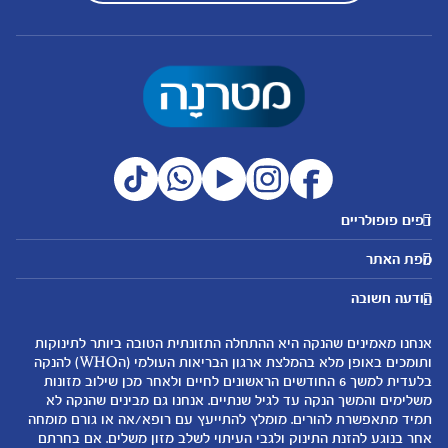
דפים פופולריים
מטרנה לשירותכם
מועדון מטרנה
מפת האתר
היועצות שלנו
הטבות מועדון
אבני דרך
נושאים
שאלות נפוצות
להרשמה/התחברות לאתר
הודעה חשובה
לקראת הריון
לקראת לידה
צור קשר
הריון ולידה
תזונה ובריאות בהריון
אנחנו מאמינים שהנקה היא ההתחלה התזונתית הטובה ביותר לתינוקות
אודות
0-6 חודשים
שמות לתינוקות
ותומכים באופן מלא בהמלצת ארגון הבריאות העולמי (הWHO) להנקה
لموقع متيرنا باللغة العربية
בלעדית למשך 6 החודשים הראשונים לחיים ולאחר מכן שילוב מזונות
6-12 חודשים
התפתחות התינוק
משלימים והמשך הנקה עד לגיל שנתיים. אנחנו גם מבינים שהנקה לא
רכישת מוצרים
12-24 חודשים
תזונת תינוקות
תמיד מתאפשרת להורים. מומלץ להתייעץ עם רופא/אה או גורם מומחה
המוצרים שלנו
אחר בנוגע להזנת התינוק ולגבי העיתוי לשלב מזון משלים. אם בחרתם
טיפול בתינוק