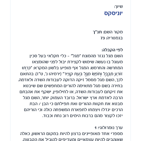
שיוך:
יוניסקס
מקור השם:
תנ"ך
בגמטריה:
73
לפי הקבלה:
השם מגל נגזר מהמונח "מגל" - כלי חקלאי בעל סכין
מעוגל בו נעשה שימוש לקצירת יבול לפני שהומצאו
המחרשה והחרמש. המגל אף מופיע בלשון המקרא: "כִּרְתוּ
זוֹרֵעַ מִבָּבֶל וְתֹפֵשׂ מַגָּל בְּעֵת קָצִיר" (ירמיהו נ', ט"ז). בהתאם
לכך, השם מגל מסמל זיקה הדוקה לעבודות השדה ולאדמה.
בחירה בשם מגל מתאימה להורים המחפשים שם שיבטא
את זיקתם לעבודות השדה, או לחילופין, ישקף את אהבתם
הרבה לאדמת ארץ ישראל. ברובד העמוק יותר, השם מגל
מבטא את תקוות ההורים ואת תפילתם כי הבן / הבת
הרכים יגדלו ויצמחו לתפארת המשפחה כולה וכי הוריהם
יזכו לקצור מהם ברבות הימים רוב נחת וכבוד.
ערך נומרולוגי:
1
מספרי אחד מאופיינים ברצון להיות במקום הראשון, כאלה
שאוהבים להיות עצמאיים ומעדיפים להוביל את הקבוצה,