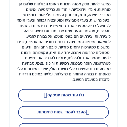
מאשר להיות חלק ממנה. תכונות האופי הבולטות שלהם הן
מנהיגות, אינדיווידואליות, ייחודיות, כריזמטיות, אנשים
מקריני עוצמה, חוזק וביטחון עצמי, בעלי אופי דומיננטי
ובעל נחישות, בעלי אמביציה ומוטיבציה גבוהה ובעלי אומץ
לב ושכל בריא. מספרי אחד מתאפיינים בדינמיות ובהנעת
תהליכים, אנשים יוזמים ויסודיים, ויחד עם נטייה גבוהה
ליצירתיות יצירתיים הם בעלי פוטנציאל גבוהה להגיע
לתוצאות מצוינות. מבחינה חברתית וזוגית הם אמינים, כנים
ונמשכים למערכות יחסים פוריות, ליבם רחב והם יודעים
ומסוגלים להראות אהבה. יחד עם זאת, עקשנותם ורצונם
להיות מספר אחד ולהצליח, יכולים להגביר את נטייתם
לשתלטנות, חוסר סבלנות, רכושנות וריכוז עצמי. מבחינה
מקצועית הם אנשים בעלי כושר ניהולי, יוצרי רעיונות ובעלי
שאפתנות גבוהה החותרים להצלחה, עלייה בסולם הדרגות
ולהכרה בפועלם הנשגב.
גלו עוד שמות יוניסקס
מעבר לעמוד שמות לתינוקות