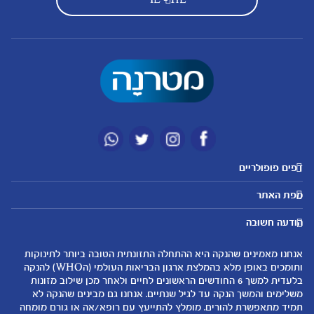
דפים פופולריים
מטרנה לשירותכם
מועדון מטרנה
מפת האתר
היועצות שלנו
הטבות מועדון
אבני דרך
נושאים
שאלות נפוצות
להרשמה/התחברות לאתר
הודעה חשובה
לקראת הריון
לקראת לידה
צור קשר
הריון ולידה
תזונה ובריאות בהריון
אנחנו מאמינים שהנקה היא ההתחלה התזונתית הטובה ביותר לתינוקות
אודות
0-6 חודשים
שמות לתינוקות
ותומכים באופן מלא בהמלצת ארגון הבריאות העולמי (הWHO) להנקה
لموقع متيرنا باللغة العربية
בלעדית למשך 6 החודשים הראשונים לחיים ולאחר מכן שילוב מזונות
6-12 חודשים
התפתחות התינוק
משלימים והמשך הנקה עד לגיל שנתיים. אנחנו גם מבינים שהנקה לא
רכישת מוצרים
12-24 חודשים
תזונת תינוקות
תמיד מתאפשרת להורים. מומלץ להתייעץ עם רופא/אה או גורם מומחה