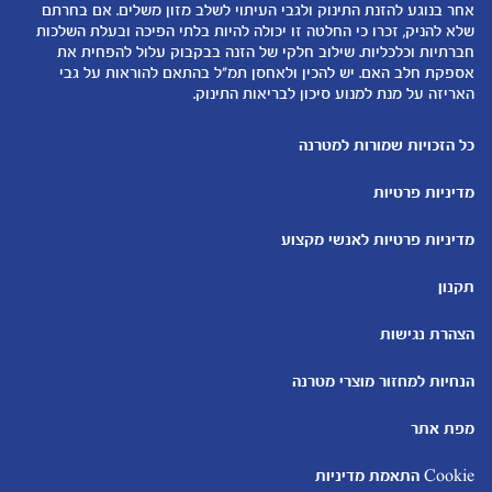
המוצרים שלנו
אחר בנוגע להזנת התינוק ולגבי העיתוי לשלב מזון משלים. אם בחרתם
טיפול בתינוק
שלא להניק, זכרו כי החלטה זו יכולה להיות בלתי הפיכה ובעלת השלכות
קופונים
הנקה
חברתיות וכלכליות. שילוב חלקי של הזנה בבקבוק עלול להפחית את
להיות הורים
אספקת חלב האם. יש להכין ולאחסן תמ"ל בהתאם להוראות על גבי
האריזה על מנת למנוע סיכון לבריאות התינוק.
כלים ומחשבונים
עוד נושאים
מחשבון ביוץ
שמות לבנים
כל הזכויות שמורות למטרנה
מחשבון הריון
שמות לבנות
מדיניות פרטיות
מחשבון שמות
בדיקות הריון
מחשבון התפתחות וגדילת התינוק
עקומות גדילה והתפתחות
מדיניות פרטיות לאנשי מקצוע
תינוקות
מחשבון שבועות הריון
אוכל לתינוקות
תקנון
מחשבון צבע עיניים
מתכונים לתינוקות
הצהרת נגישות
הנחיות למחזור מוצרי מטרנה
מפת אתר
Cookie התאמת מדיניות