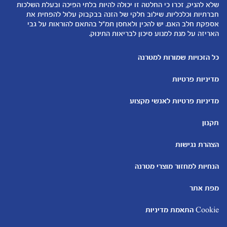
שלא להניק, זכרו כי החלטה זו יכולה להיות בלתי הפיכה ובעלת השלכות
קופונים
הנקה
חברתיות וכלכליות. שילוב חלקי של הזנה בבקבוק עלול להפחית את
להיות הורים
אספקת חלב האם. יש להכין ולאחסן תמ"ל בהתאם להוראות על גבי
האריזה על מנת למנוע סיכון לבריאות התינוק.
כלים ומחשבונים
עוד נושאים
מחשבון ביוץ
שמות לבנים
כל הזכויות שמורות למטרנה
מחשבון הריון
שמות לבנות
מדיניות פרטיות
מחשבון שמות
בדיקות הריון
מחשבון התפתחות וגדילת התינוק
עקומות גדילה והתפתחות
מדיניות פרטיות לאנשי מקצוע
תינוקות
מחשבון שבועות הריון
אוכל לתינוקות
תקנון
מחשבון צבע עיניים
מתכונים לתינוקות
הצהרת נגישות
הנחיות למחזור מוצרי מטרנה
מפת אתר
Cookie התאמת מדיניות