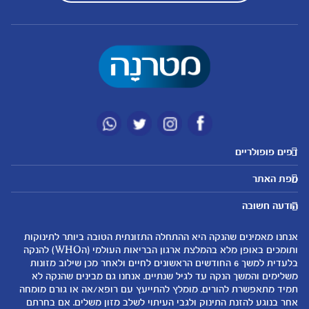
דפים פופולריים
מטרנה לשירותכם
מועדון מטרנה
מפת האתר
היועצות שלנו
הטבות מועדון
אבני דרך
נושאים
שאלות נפוצות
להרשמה/התחברות לאתר
הודעה חשובה
לקראת הריון
לקראת לידה
צור קשר
הריון ולידה
תזונה ובריאות בהריון
אנחנו מאמינים שהנקה היא ההתחלה התזונתית הטובה ביותר לתינוקות
אודות
0-6 חודשים
שמות לתינוקות
ותומכים באופן מלא בהמלצת ארגון הבריאות העולמי (הWHO) להנקה
لموقع متيرنا باللغة العربية
בלעדית למשך 6 החודשים הראשונים לחיים ולאחר מכן שילוב מזונות
6-12 חודשים
התפתחות התינוק
משלימים והמשך הנקה עד לגיל שנתיים. אנחנו גם מבינים שהנקה לא
רכישת מוצרים
12-24 חודשים
תזונת תינוקות
תמיד מתאפשרת להורים. מומלץ להתייעץ עם רופא/אה או גורם מומחה
המוצרים שלנו
אחר בנוגע להזנת התינוק ולגבי העיתוי לשלב מזון משלים. אם בחרתם
טיפול בתינוק