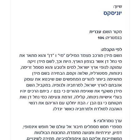
שיוך:
יוניסקס
מקור השם:
עברית
בגמטריה:
104
לפי הקבלה:
השם מידן מורכב מצמד המילים "מי" ו "דן" והוא מתאר את
מי נחל דן אשר בצפון הארץ. היות וכך, לשם מידן זיקה
עמוקה לנופי ארץ ישראל, למים ולטבע והוא מסמל זרימה,
נינוחות, פסטורליה, שלווה וקסם. הבחירה בשם מידן
מתאימה ביותר להורים המחפשים שם שיבטא את עומק
אהבתם לארץ ישראל, למרחביה ולנופיה. במקביל, השם
מידן משקף את שאיפת ההורים כי בנם / ביתם הרכים יהיו
בעלי אישיות נינוחה, קלילה, זורמת ונעימה כמי נחל דן ואת
תקוותם כי גם הבן / הבת יחלקו עם הוריהם את רגשי
האהבה למולדת ולמרחביה כאשר יגדלו.
ערך נומרולוגי:
5
מספרי חמש מסמלים חיבור אל עולם של חופש אינסופי,
דמיון, יצירתיות ותנועה מתמדת. התכונות הבולטות
המשתייכות אליהם הם אימפולסיביות, חתירה לשינויים,