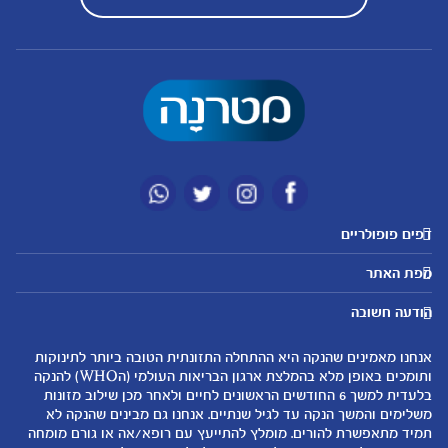
דפים פופולריים
מטרנה לשירותכם
מועדון מטרנה
מפת האתר
היועצות שלנו
הטבות מועדון
אבני דרך
נושאים
שאלות נפוצות
להרשמה/התחברות לאתר
הודעה חשובה
לקראת הריון
לקראת לידה
צור קשר
הריון ולידה
תזונה ובריאות בהריון
אנחנו מאמינים שהנקה היא ההתחלה התזונתית הטובה ביותר לתינוקות
אודות
0-6 חודשים
שמות לתינוקות
ותומכים באופן מלא בהמלצת ארגון הבריאות העולמי (הWHO) להנקה
لموقع متيرنا باللغة العربية
בלעדית למשך 6 החודשים הראשונים לחיים ולאחר מכן שילוב מזונות
6-12 חודשים
התפתחות התינוק
משלימים והמשך הנקה עד לגיל שנתיים. אנחנו גם מבינים שהנקה לא
רכישת מוצרים
12-24 חודשים
תזונת תינוקות
תמיד מתאפשרת להורים. מומלץ להתייעץ עם רופא/אה או גורם מומחה