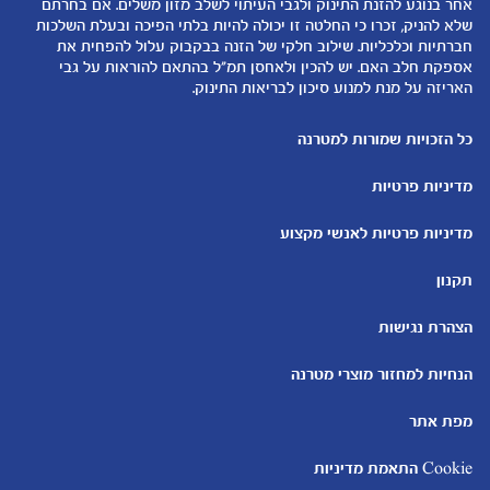
המוצרים שלנו
אחר בנוגע להזנת התינוק ולגבי העיתוי לשלב מזון משלים. אם בחרתם
טיפול בתינוק
שלא להניק, זכרו כי החלטה זו יכולה להיות בלתי הפיכה ובעלת השלכות
קופונים
הנקה
חברתיות וכלכליות. שילוב חלקי של הזנה בבקבוק עלול להפחית את
להיות הורים
אספקת חלב האם. יש להכין ולאחסן תמ"ל בהתאם להוראות על גבי
האריזה על מנת למנוע סיכון לבריאות התינוק.
כלים ומחשבונים
עוד נושאים
מחשבון ביוץ
שמות לבנים
כל הזכויות שמורות למטרנה
מחשבון הריון
שמות לבנות
מדיניות פרטיות
מחשבון שמות
בדיקות הריון
מחשבון התפתחות וגדילת התינוק
עקומות גדילה והתפתחות
מדיניות פרטיות לאנשי מקצוע
תינוקות
מחשבון שבועות הריון
אוכל לתינוקות
תקנון
מחשבון צבע עיניים
מתכונים לתינוקות
הצהרת נגישות
הנחיות למחזור מוצרי מטרנה
מפת אתר
Cookie התאמת מדיניות