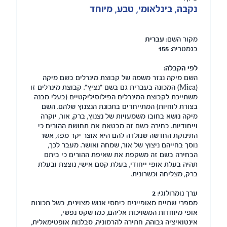
נקבה, בינלאומי, טבע, מיוחד
מקור השם:
עברית
בגמטריה:
155
לפי הקבלה:
השם מיקה נגזר משמה של קבוצת מינרלים בשם מיקה
(Mica) המכונה בעברית גם בשם "נציץ". קבוצת מינרלים זו
משתייכת לקבוצת המינרלים הפילוסיליקטיים (בעלי מבנה
בצורת לוחיות) המתייחדים בתכונת הנצנוץ שלהם. השם
מיקה נושא בחובו משמעויות של נצנוץ, ברק, אור, יוקרה
וייחודיות. בחירה בשם זה מבטאת את תחושת ההורים כי
התינוקת החדשה שנולדה להם היא אוצר יקר מפז, אשר
נוסך בחייהם ניצוץ של אור, שמחה ואושר. מעבר לכך,
הבחירה בשם זה משקפת את שאיפת ההורים כי ביתם
תהיה בעלת אופי ייחודי, בעלת קסם אישי, נוצצת ובעלת
ברק, מצליחה וכשרונית.
ערך נומרולוגי:
2
מספרי שתיים מאופיינים ביחסי אנוש מצוינים, בשל תכונות
אופי מיוחדות המשויכות אליהם, כמו שקט נפשי,
אינטואיציה גבוהה, חתירה להרמוניה, סבלנות אופטימאלית,