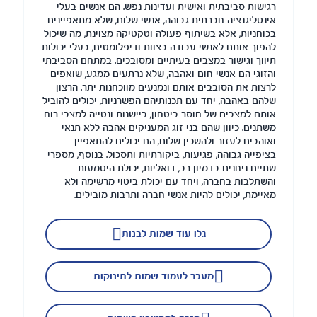
רגישות סביבתית ואישית ועדינות נפש. הם אנשים בעלי
אינטליגנציה חברתית גבוהה, אנשי שלום, שלא מתאפיינים
בכוחניות, אלא בשיתוף פעולה וטקטיקה מצוינת, מה שיכול
להפוך אותם לאנשי עבודה בצוות ודיפלומטים, בעלי יכולות
תיווך וגישור במצבים בעיתיים ומסובכים. במתחם הסביבתי
והזוגי הם אנשי חום ואהבה, שלא נרתעים ממגע, שואפים
לרצות את הסובבים אותם ונמנעים מווכחנות יתר. הרצון
שלהם באהבה, יחד עם תכנותיהם הפשרניות, יכולים להוביל
אותם למצבים של חוסר ביטחון, ביישנות ונטייה למצבי רוח
משתנים. כיוון שהם בני זוג המעניקים אהבה ללא תנאי
ואוהבים לעזור ולהשכין שלום, הם יכולים להתאפיין
בציפייה גבוהה, פגיעות, ביקורתיות ותסכול. בנוסף, מספרי
שתיים ניחנים בדמיון רב, דואליות, יכולת היטמעות
והשתלבות בחברה, ויחד עם יכולת ביטוי מרשימה ולא
מאיימת, יכולים להיות אנשי חברה ותרבות מובילים.
גלו עוד שמות לבנות
מעבר לעמוד שמות לתינוקות