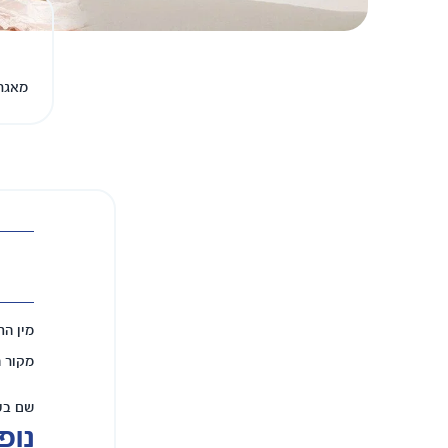
מאגר 
מין הת
מקור 
שם בע
נופי