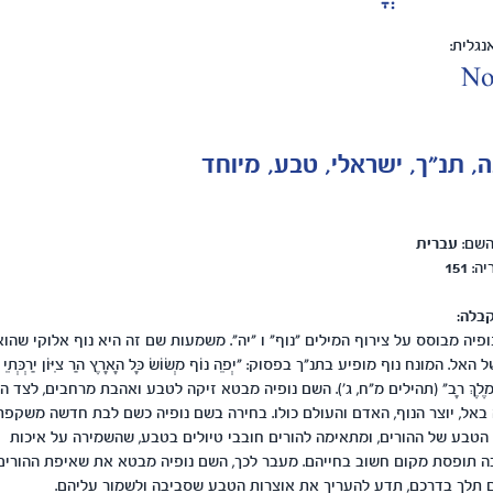
גלית:
No
, תנ"ך, ישראלי, טבע, מיוחד
השם:
עברית
יה:
151
בלה:
פיה מבוסס על צירוף המילים "נוף" ו "יה". משמעות שם זה היא נוף אלוקי שהוא
האל. המונח נוף מופיע בתנ"ך בפסוק: "יְפֵה נוֹף מְשׂוֹשׂ כָּל הָאָרֶץ הַר צִיּוֹן יַרְכְּתֵי צ
ת מֶלֶךְ רָב" (תהילים מ"ח, ג'). השם נופיה מבטא זיקה לטבע ואהבת מרחבים, לצד ה
באל, יוצר הנוף, האדם והעולם כולו. בחירה בשם נופיה כשם לבת חדשה משקפ
טבע של ההורים, ומתאימה להורים חובבי טיולים בטבע, שהשמירה על איכות
ה תופסת מקום חשוב בחייהם. מעבר לכך, השם נופיה מבטא את שאיפת ההורים
 תלך בדרכם, תדע להעריך את אוצרות הטבע שסביבה ולשמור עליהם.