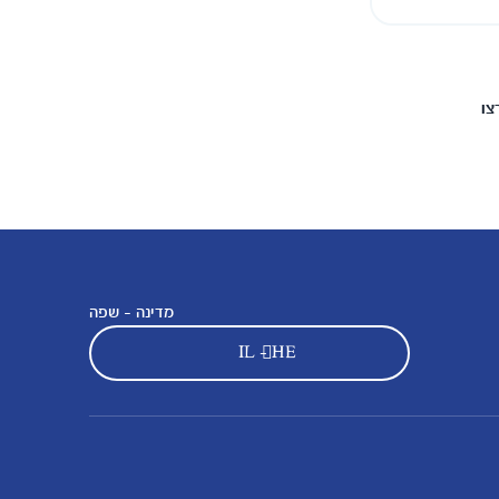
צו
מדינה - שפה
IL - HE