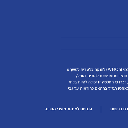
אנחנו מאמינים שהנקה היא ההתחלה התזונתית הטובה ביותר לתינוקות ותומכים באופן מלא בהמלצת ארגון הבריאות העולמי (הWHO) להנקה בלעדית למשך 6
א תמיד מתאפשרת להורים. מומלץ
כרו כי החלטה זו יכולה להיות בלתי
דילת התינוק
לאחסן תמ"ל בהתאם להוראות על גבי
ן
ת נגישות
הנחיות למחזור מוצרי מטרנה