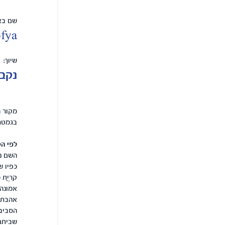
שם באנ
fya
שיוך:
נקבה
מקור 
בגמטר
לפי הק
השם נו
כפיו של 
קִרְיַ
אמונה 
אהבת ה
הסביב
שביתם