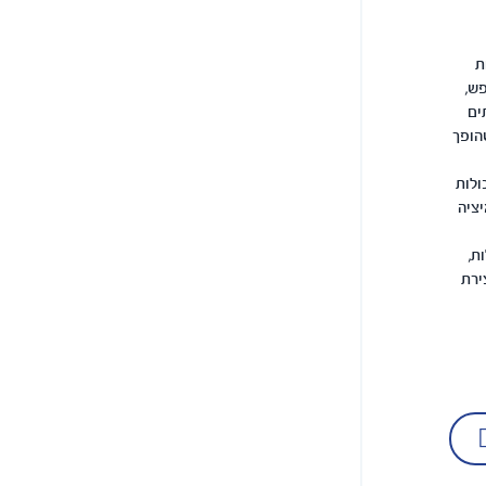
ת
ש,
ים
הופך
ולות
יציה
ת,
ירת