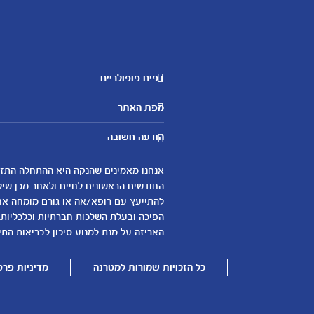
דפים פופולריים
מטרנה לשירותכם
מפת האתר
היועצות שלנו
אבני דרך
שאלות נפוצות
הודעה חשובה
לקראת הריון
צור קשר
הריון ולידה
אודות
0-6 חודשים
החודשים הראשונים לחיים ולאחר מכן שיל
لموقع متيرنا باللغة العربية
להתייעץ עם רופא/אה או גורם מומחה אחר 
6-12 חודשים
הפיכה ובעלת השלכות חברתיות וכלכליות.
12-24 חודשים
האריזה על מנת למנוע סיכון לבריאות התינ
כל הזכויות שמורות למטרנה
מדיניות פרט