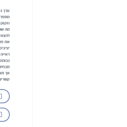
ערך נו
מספרי 
וזקוקי
מה שהו
להצטיי
את פוע
יציבים
ראייה 
גבוהה,
מבחינ
אך מונ
קשרים 