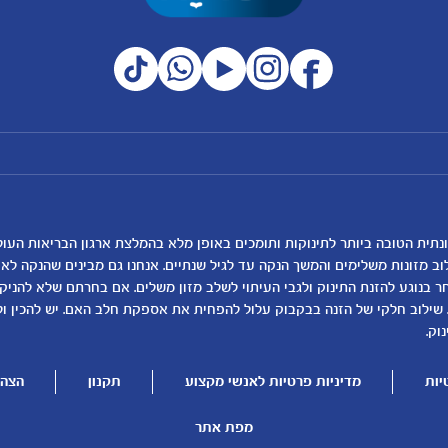
מועדון מטרנה
רכישת מוצרים
הטבות מועדון
המוצרים שלנו
נושאים
כלים ומחשבונים
להרשמה/התחברות לאתר
קופונים
לקראת לידה
מחשבון ביוץ
תזונה ובריאות בהריון
מחשבון הריון
שמות לתינוקות
מחשבון שמות
וב מזונות משלימים והמשך הנקה עד לגיל שנתיים. אנחנו גם מבינים שהנקה ל
בנוגע להזנת התינוק ולגבי העיתוי לשלב מזון משלים. אם בחרתם שלא להניק, ז
התפתחות התינוק
מחשבון התפתחות וג
 שילוב חלקי של הזנה בבקבוק עלול להפחית את אספקת חלב האם. יש להכין ו
תזונת תינוקות
מחשבון שבועות הריו
וק.
טיפול בתינוק
מחשבון צבע עיניים
יות
מדיניות פרטיות לאנשי מקצוע
תקנון
הצהר
הנקה
מתכונים לתינוקות
להיות הורים
מפת אתר