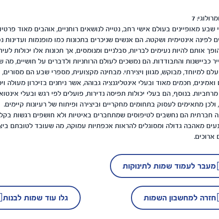
מרולוגי:
7
שבע מאופיינים בעולם אישי רחב, נטייה לנושאים רוחניים, אוהבים מאוד פרטיו
ם לפינה אינטימית ושקטה. הם אנשים שניכרים בתכונות כמו מופנמות ועדינות נפ
פך אותם להיות נעימים לבריות, סבלניים ומנומסים, אך תכונות אלו יכולות לעית
ר כביישנות והתבודדות. הם נמשכים לעולם הרוחניות ולדברים על חושיים, מה ש
לם למיוחד, מבוקש, מגוון ויצירתי. מבחינה מקצועית, מספרי שבע הם מסורים,
 ואמינים, חכמים מאוד ובעלי אינטליגנציה גבוהה, אשר ניחנים בזיכרון מעולה ויכ
מרחביות. בנוסף, הם בעלי יכולות תפיסה נדירות, פועלים לפי רגש ובעלי אינטוא
 ולכן מתאימים לעסוק בתחומים מחקריים וביצירה ופיתוח של רעיונות קיימים.
ה חברתית הם נחשבים לטיפוסים שמתחברים באיטיות ולא חושפים רגשות בקלו
עים מאהבה גדולה ומסוגלים להראות אכפתיות עמוקה, מה שעובד לטובתם ביצ
ארוכים.
מעבר לעמוד שמות לתינוקות
חזרה למחשבון השמות
גלו עוד שמות לבנות