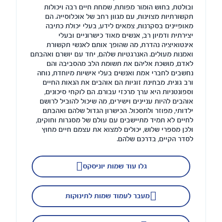
ובולטת, בחוש הומור מפותח, שמחת חיים רבה ויכולות
תקשורתיות מצוינות, עם מגוון רחב של אוכלוסייה. הם
מאופיינים בסקרנות, צמאים לידע, בעלי יכולת כתיבה
יצירתית ודמיון רב, אנשים מאוד כישרוניים ובעלי
אינטואיציה נהדרת, מה שהופך אותם לאנשי תקשורת
ואמנות מעולים. האנרגטיות שלהם, יחד עם יושרם ואהבתם
לאדם, מושכת אליהם את תשומת הלב מהסביבה והם
נחשבים לחברי אמת ואנשים בעלי אישיות מיוחדת, נוחה
ורב גונית. מבחינת זוגיות הם אוהבים את הנאות החיים
וספונטניות היא ערך מרכזי עבורם. הם לוקחי סיכונים,
אוהבים להיות עניינים וישירים, מה שיכול להוביל לרושם
ילדותי, מפוזר ולתסכול. הכישרון הגדול שלהם ואהבתם
לחיים לא תמיד מתיישבים עם עולם של מסגרות וחוקים,
ולכן מספרי שלוש, יכולים למצוא את עצמם חיים מחוץ
לסדר הקיים, בדרכם שלהם.
גלו עוד שמות יוניסקס
מעבר לעמוד שמות לתינוקות