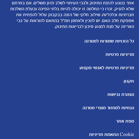
המוצרים שלנו
אחר בנוגע להזנת התינוק ולגבי העיתוי לשלב מזון משלים. אם בחרתם
טיפול בתינוק
שלא להניק, זכרו כי החלטה זו יכולה להיות בלתי הפיכה ובעלת השלכות
קופונים
הנקה
חברתיות וכלכליות. שילוב חלקי של הזנה בבקבוק עלול להפחית את
להיות הורים
אספקת חלב האם. יש להכין ולאחסן תמ"ל בהתאם להוראות על גבי
האריזה על מנת למנוע סיכון לבריאות התינוק.
כלים ומחשבונים
עוד נושאים
מחשבון ביוץ
שמות לבנים
כל הזכויות שמורות למטרנה
מחשבון הריון
שמות לבנות
מדיניות פרטיות
מחשבון שמות
בדיקות הריון
מחשבון התפתחות וגדילת התינוק
עקומות גדילה והתפתחות
מדיניות פרטיות לאנשי מקצוע
תינוקות
מחשבון שבועות הריון
אוכל לתינוקות
תקנון
מחשבון צבע עיניים
מתכונים לתינוקות
הצהרת נגישות
הנחיות למחזור מוצרי מטרנה
מפת אתר
Cookie התאמת מדיניות