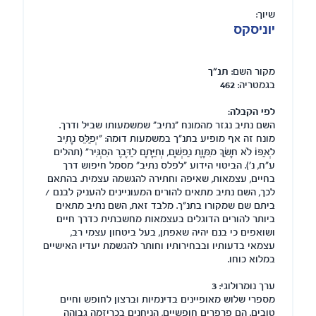
שיוך:
יוניסקס
מקור השם:
תנ"ך
בגמטריה:
462
לפי הקבלה:
השם נתיב נגזר מהמונח "נתיב" שמשמעותו שביל ודרך.
מונח זה אף מופיע בתנ"ך במשמעות דומה: "יְפַלֵּס נָתִיב
לְאַפּוֹ לֹא חָשַׂךְ מִמָּוֶת נַפְשָׁם, וְחַיָּתָם לַדֶּבֶר הִסְגִּיר" (תהלים
ע"ח, נ'). הביטוי הידוע "לפלס נתיב" מסמל חיפוש דרך
בחיים, עצמאות, שאיפה וחתירה להגשמה עצמית. בהתאם
לכך, השם נתיב מתאים להורים המעוניינים להעניק לבנם /
ביתם שם שמקורו בתנ"ך. מלבד זאת, השם נתיב מתאים
ביותר להורים הדוגלים בעצמאות מחשבתית כדרך חיים
ושואפים כי בנם יהיה שאפתן, בעל ביטחון עצמי רב,
עצמאי בדעותיו ובבחירותיו וחותר להגשמת יעדיו האישיים
במלוא כוחו.
ערך נומרולוגי:
3
מספרי שלוש מאופיינים בדינמיות וברצון לחופש וחיים
טובים. הם פרפרים חופשיים, הניחנים בכריזמה גבוהה