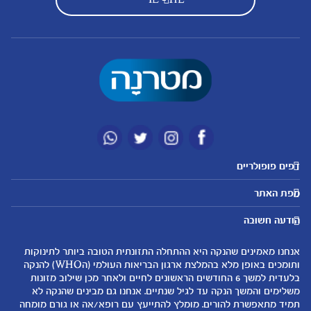
דפים פופולריים
מטרנה לשירותכם
מועדון מטרנה
מפת האתר
היועצות שלנו
הטבות מועדון
אבני דרך
נושאים
שאלות נפוצות
להרשמה/התחברות לאתר
הודעה חשובה
לקראת הריון
לקראת לידה
צור קשר
הריון ולידה
תזונה ובריאות בהריון
אנחנו מאמינים שהנקה היא ההתחלה התזונתית הטובה ביותר לתינוקות
אודות
0-6 חודשים
שמות לתינוקות
ותומכים באופן מלא בהמלצת ארגון הבריאות העולמי (הWHO) להנקה
لموقع متيرنا باللغة العربية
בלעדית למשך 6 החודשים הראשונים לחיים ולאחר מכן שילוב מזונות
6-12 חודשים
התפתחות התינוק
משלימים והמשך הנקה עד לגיל שנתיים. אנחנו גם מבינים שהנקה לא
רכישת מוצרים
12-24 חודשים
תזונת תינוקות
תמיד מתאפשרת להורים. מומלץ להתייעץ עם רופא/אה או גורם מומחה