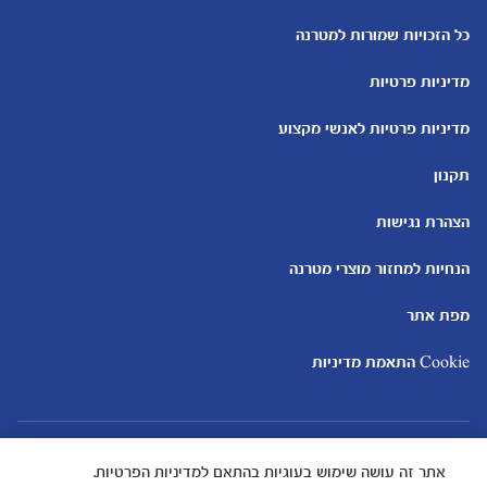
כלים ומחשבונים
עוד נושאים
מחשבון ביוץ
שמות לבנים
כל הזכויות שמורות למטרנה
מחשבון הריון
שמות לבנות
מדיניות פרטיות
מחשבון שמות
בדיקות הריון
מחשבון התפתחות וגדילת התינוק
עקומות גדילה והתפתחות
מדיניות פרטיות לאנשי מקצוע
תינוקות
מחשבון שבועות הריון
אוכל לתינוקות
תקנון
מחשבון צבע עיניים
מתכונים לתינוקות
הצהרת נגישות
הנחיות למחזור מוצרי מטרנה
מפת אתר
Cookie התאמת מדיניות
אתר זה עושה שימוש בעוגיות בהתאם למדיניות הפרטיות.