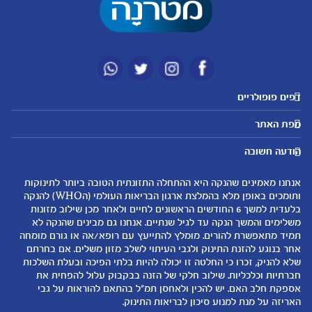
דפים פופולריים
מטרנה לשירותכם
מועדון מטרנה
מפת האתר
היועצות שלנו
הטבות מועדון
אבני דרך
נושאים
שאלות נפוצות
להרשמה/התחברות לאתר
הודעה חשובה
לקראת הריון
לקראת לידה
צור קשר
הריון ולידה
תזונה ובריאות בהריון
אנחנו מאמינים שהנקה היא ההתחלה התזונתית הטובה ביותר לתינוקות
אודות
0-6 חודשים
שמות לתינוקות
ותומכים באופן מלא בהמלצת ארגון הבריאות העולמי (הWHO) להנקה
لموقع متيرنا باللغة العربية
בלעדית למשך 6 החודשים הראשונים לחיים ולאחר מכן שילוב מזונות
6-12 חודשים
התפתחות התינוק
משלימים והמשך הנקה עד לגיל שנתיים. אנחנו גם מבינים שהנקה לא
רכישת מוצרים
12-24 חודשים
תזונת תינוקות
תמיד מתאפשרת להורים. מומלץ להתייעץ עם רופא/אה או גורם מומחה
המוצרים שלנו
אחר בנוגע להזנת התינוק ולגבי העיתוי לשלב מזון משלים. אם בחרתם
טיפול בתינוק
שלא להניק, זכרו כי החלטה זו יכולה להיות בלתי הפיכה ובעלת השלכות
קופונים
הנקה
חברתיות וכלכליות. שילוב חלקי של הזנה בבקבוק עלול להפחית את
להיות הורים
אספקת חלב האם. יש להכין ולאחסן תמ"ל בהתאם להוראות על גבי
האריזה על מנת למנוע סיכון לבריאות התינוק.