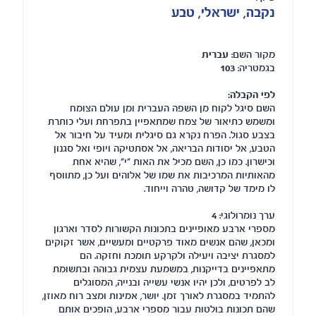
נקבה, ישראלי, טבע
מקור השם:
עברית
בגמטריה:
103
לפי הקבלה:
השם סיגל לקוח מן השפה העברית ומן עולם הצומח
ומשמש כתיאור של צמח שמתאפיין בתפרחת ועלי כותרת
בצבע סגול. הפרח נקרא גם סיגלית ומעיד על חיבור אל
הטבע, אל יסודות הבריאה, אל אסתטיקה ויופי ואל סגנון
וכישרון. כמו כן, השם מכיל את האות "י", שהיא אחת
מהאותיות המרכיבות את שמו של אלוהים ועל כן, מתווסף
לו מימד של קדושה, טהרה וייחוד.
ערך נומרולוגי:
4
מספרי ארבע מאופיינים בתכונות הקשורות לסדר וארגון
ומכאן, שהם אנשים מאוד פרקטיים ומעשיים, אשר זקוקים
למסגרת יציבה ויעילה ולקרקע תומכת וחזקה. הם
מתאפיינים בדייקנות, במשמעת עצמית גבוהה ובתשומת
לב לפרטים, ולכן יהיו אנשי עשייה ובנייה, המסוגלים
להתמיד במסגרת לאורך זמן. יושר, אמינות ומצב רוח מאוזן,
שהם תכונות בולטות עבור מספרי ארבע, הופכים אותם