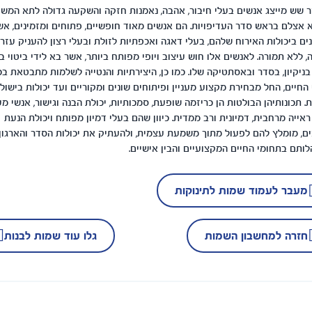
שש מייצג אנשים בעלי חיבור, אהבה, נאמנות חזקה והשקעה גדולה לתא המשפ
אצלם בראש סדר העדיפויות. הם אנשים מאוד חופשיים, פתוחים ומזמינים, אש
ים ביכולות האירוח שלהם, בעלי דאגה ואכפתיות לזולת ובעלי רצון להעניק עזר
, ללא תמורה. לאנשים אלו חוש עיצוב ויופי מפותח ביותר, אשר בא לידי ביטוי בס
בניקיון, בסדר ובאסתטיקה שלו. כמו כן, היצירתיות והנטייה לשלמות מתבטאת בכ
החיים, החל מבחירת מקצוע מעניין ופיתוחים שונים ומקוריים ועד יכולות בישול
ת. תכונותיהן הבולטות הן כריזמה שופעת, סמכותיות, יכולת הבנה וגישור, אנשי מ
ראייה מרחבית, דמיונית ורב ממדית. כיוון שהם בעלי דמיון מפותח ויכולת הנעת
ם, מומלץ להם לפעול מתוך משמעת עצמית, ולהעתיק את יכולות הסדר והארגון,
ותם בתחומי החיים המקצועיים והבין אישיים.
מעבר לעמוד שמות לתינוקות
חזרה למחשבון השמות
גלו עוד שמות לבנות