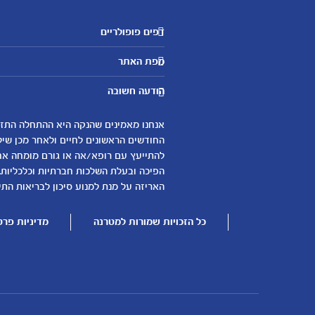
דפים פופולריים
מטרנה לשירותכם
מפת האתר
היועצות שלנו
אבני דרך
שאלות נפוצות
הודעה חשובה
לקראת הריון
צור קשר
הריון ולידה
אודות
0-6 חודשים
החודשים הראשונים לחיים ולאחר מכן שיל
لموقع متيرنا باللغة العربية
להתייעץ עם רופא/אה או גורם מומחה אחר 
6-12 חודשים
הפיכה ובעלת השלכות חברתיות וכלכליות.
12-24 חודשים
האריזה על מנת למנוע סיכון לבריאות התינ
כל הזכויות שמורות למטרנה
מדיניות פרט
עוד נושאים
שמות לבנים
שמות לבנות