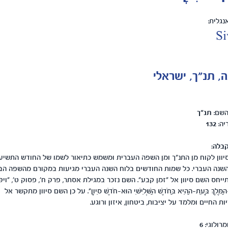
גלית:
Si
, תנ"ך, ישראלי
השם:
תנ"ך
יה:
132
בלה:
וון לקוח מן התנ"ך ומן השפה העברית ומשמש כתיאור לשמו של החודש התשיע
שנה העברי. כל שמות החודשים בלוח השנה העברי מגיעות במקורם מהשפה הבב
יחס השם סיוון אל "זמן קבע". השם נזכר במגילת אסתר, פרק ח', פסוק ט', "ויקָּרְ
הַמֶּלֶךְ בָּעֵת-הַהִיא בַּחֹדֶשׁ הַשְּׁלִישִׁי הוּא-חֹדֶשׁ סִיוָן". על כן השם סיוון מתקשר אל
ות החיים ומלמד על יציבות, ביטחון, איזון ורוגע.
מרולוגי:
6