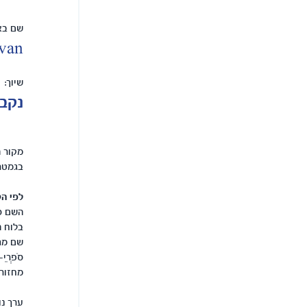
שם באנ
van
שיוך:
נקבה
מקור 
בגמטר
לפי הק
השם סי
בלוח ה
שם מתי
סֹפְרֵי-
מחזורי
ערך נו