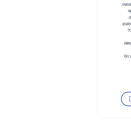
חתי,
ר
ה
גנון
ל
עשה
 גם