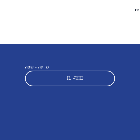
צו
מדינה - שפה
IL - HE