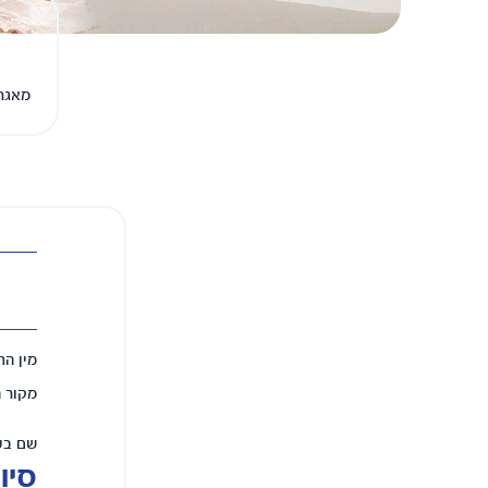
מאגר 
מין הת
מקור 
שם בע
סיוון