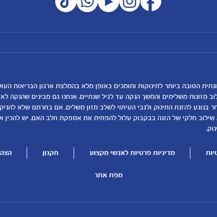
מועדון מטרנה
רכישת מוצרים
הטבות מועדון
המוצרים שלנו
נושאים
כלים ומחשבונים
להרשמה/התחברות לאתר
קופונים
לקראת לידה
מחשבון ביוץ
תזונה ובריאות בהריון
מחשבון הריון
שמות לתינוקות
מחשבון שמות
וב מזונות משלימים והמשך הנקה עד לגיל שנתיים. אנחנו גם מבינים שהנקה ל
בנוגע להזנת התינוק ולגבי העיתוי לשלב מזון משלים. אם בחרתם שלא להניק, ז
התפתחות התינוק
מחשבון התפתחות וג
 שילוב חלקי של הזנה בבקבוק עלול להפחית את אספקת חלב האם. יש להכין ו
תזונת תינוקות
מחשבון שבועות הריו
וק.
טיפול בתינוק
מחשבון צבע עיניים
יות
מדיניות פרטיות לאנשי מקצוע
תקנון
הצהר
הנקה
מתכונים לתינוקות
להיות הורים
מפת אתר