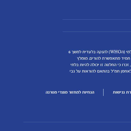
אנחנו מאמינים שהנקה היא ההתחלה התזונתית הטובה ביותר לתינוקות ותומכים באופן מלא בהמלצת ארגון הבריאות העולמי (הWHO) להנקה בלעדית למשך 6
א תמיד מתאפשרת להורים. מומלץ
כרו כי החלטה זו יכולה להיות בלתי
דילת התינוק
לאחסן תמ"ל בהתאם להוראות על גבי
ן
ת נגישות
הנחיות למחזור מוצרי מטרנה