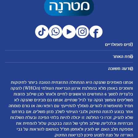
דפים פופולריים
מטרנה לשירותכם
מועדון מטרנה
מפת האתר
היועצות שלנו
הטבות מועדון
אבני דרך
נושאים
שאלות נפוצות
להרשמה/התחברות לאתר
הודעה חשובה
לקראת הריון
לקראת לידה
צור קשר
הריון ולידה
תזונה ובריאות בהריון
אנחנו מאמינים שהנקה היא ההתחלה התזונתית הטובה ביותר לתינוקות
אודות
0-6 חודשים
שמות לתינוקות
ותומכים באופן מלא בהמלצת ארגון הבריאות העולמי (הWHO) להנקה
لموقع متيرنا باللغة العربية
בלעדית למשך 6 החודשים הראשונים לחיים ולאחר מכן שילוב מזונות
6-12 חודשים
התפתחות התינוק
משלימים והמשך הנקה עד לגיל שנתיים. אנחנו גם מבינים שהנקה לא
רכישת מוצרים
12-24 חודשים
תזונת תינוקות
תמיד מתאפשרת להורים. מומלץ להתייעץ עם רופא/אה או גורם מומחה
המוצרים שלנו
אחר בנוגע להזנת התינוק ולגבי העיתוי לשלב מזון משלים. אם בחרתם
טיפול בתינוק
שלא להניק, זכרו כי החלטה זו יכולה להיות בלתי הפיכה ובעלת השלכות
קופונים
הנקה
חברתיות וכלכליות. שילוב חלקי של הזנה בבקבוק עלול להפחית את
להיות הורים
אספקת חלב האם. יש להכין ולאחסן תמ"ל בהתאם להוראות על גבי
האריזה על מנת למנוע סיכון לבריאות התינוק.