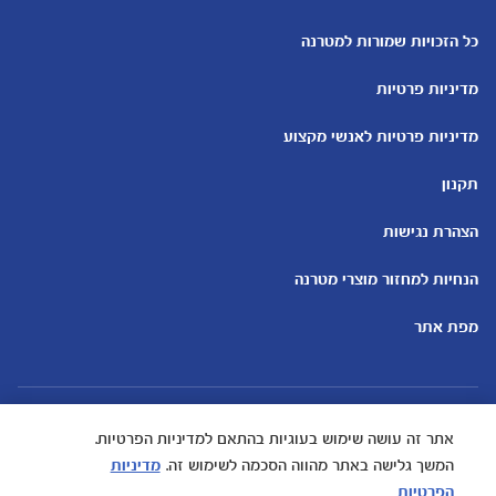
כלים ומחשבונים
עוד נושאים
מחשבון ביוץ
שמות לבנים
כל הזכויות שמורות למטרנה
מחשבון הריון
שמות לבנות
מדיניות פרטיות
מחשבון שמות
בדיקות הריון
מחשבון התפתחות וגדילת התינוק
עקומות גדילה והתפתחות
מדיניות פרטיות לאנשי מקצוע
תינוקות
מחשבון שבועות הריון
אוכל לתינוקות
תקנון
מחשבון צבע עיניים
מתכונים לתינוקות
הצהרת נגישות
הנחיות למחזור מוצרי מטרנה
מפת אתר
אתר זה עושה שימוש בעוגיות בהתאם למדיניות הפרטיות.
המשך גלישה באתר מהווה הסכמה לשימוש זה.
מדיניות
הפרטיות