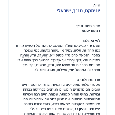
שיוך:
יוניסקס, תנ"ך, ישראלי
מקור השם:
תנ"ך
בגמטריה:
84
לפי הקבלה:
השם עדי מגיע מן התנ"ך ומשמש לתיאור של תכשיט מיוחד
כמו מחרוזת, תליון, צמיד או עיטור כלשהו, כפי שנזכר
בספר יחזקאל, פרק ט"ז, פסוק י"א, "וָאֶעְדֵּךְ, עֶדִי; וָאֶתְּנָה
צְמִידִים עַל-יָדַיִךְ, וְרָבִיד עַל-גְּרוֹנֵךְ". בהמשך לכך, השם עדי
מתייחס בתרבות אל משהו יפה, עדין, מרשים, יקר ערך
וסימבולי, המסמל יופי, אצילות, אהבה וטוב לב.
ערך נומרולוגי:
3
מספרי שלוש מאופיינים בדינמיות וברצון לחופש וחיים
טובים. הם פרפרים חופשיים, הניחנים בכריזמה גבוהה
ובולטת, בחוש הומור מפותח, שמחת חיים רבה ויכולות
תקשורתיות מצוינות, עם מגוון רחב של אוכלוסייה. הם
מאופיינים בסקרנות, צמאים לידע, בעלי יכולת כתיבה
יצירתית ודמיון רב, אנשים מאוד כישרוניים ובעלי
אינטואיציה נהדרת, מה שהופך אותם לאנשי תקשורת