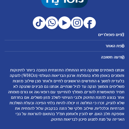
דפים פופולריים
מטרנה לשירותכם
מועדון מטרנה
מפת האתר
היועצות שלנו
הטבות מועדון
אבני דרך
נושאים
שאלות נפוצות
להרשמה/התחברות לאתר
הודעה חשובה
לקראת הריון
לקראת לידה
צור קשר
הריון ולידה
תזונה ובריאות בהריון
אנחנו מאמינים שהנקה היא ההתחלה התזונתית הטובה ביותר לתינוקות
אודות
0-6 חודשים
שמות לתינוקות
ותומכים באופן מלא בהמלצת ארגון הבריאות העולמי (הWHO) להנקה
لموقع متيرنا باللغة العربية
בלעדית למשך 6 החודשים הראשונים לחיים ולאחר מכן שילוב מזונות
6-12 חודשים
התפתחות התינוק
משלימים והמשך הנקה עד לגיל שנתיים. אנחנו גם מבינים שהנקה לא
רכישת מוצרים
12-24 חודשים
תזונת תינוקות
תמיד מתאפשרת להורים. מומלץ להתייעץ עם רופא/אה או גורם מומחה
המוצרים שלנו
אחר בנוגע להזנת התינוק ולגבי העיתוי לשלב מזון משלים. אם בחרתם
טיפול בתינוק
שלא להניק, זכרו כי החלטה זו יכולה להיות בלתי הפיכה ובעלת השלכות
קופונים
הנקה
חברתיות וכלכליות. שילוב חלקי של הזנה בבקבוק עלול להפחית את
להיות הורים
אספקת חלב האם. יש להכין ולאחסן תמ"ל בהתאם להוראות על גבי
האריזה על מנת למנוע סיכון לבריאות התינוק.
כלים ומחשבונים
עוד נושאים