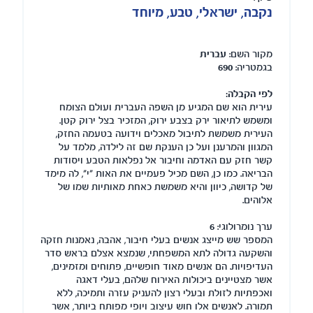
נקבה, ישראלי, טבע, מיוחד
מקור השם:
עברית
בגמטריה:
690
לפי הקבלה:
עירית הוא שם המגיע מן השפה העברית ועולם הצומח
ומשמש לתיאור ירק בצבע ירוק, המזכיר בצל ירוק קטן.
העירית משמשת לתיבול מאכלים וידועה בטעמה החזק,
המגוון והמרענן ועל כן הענקת שם זה לילדה, מלמד על
קשר חזק עם האדמה וחיבור אל נפלאות הטבע ויסודות
הבריאה. כמו כן, השם מכיל פעמיים את האות "י", לה מימד
של קדושה, כיוון והיא משמשת כאחת מאותיות שמו של
אלוהים.
ערך נומרולוגי:
6
המספר שש מייצג אנשים בעלי חיבור, אהבה, נאמנות חזקה
והשקעה גדולה לתא המשפחתי, שנמצא אצלם בראש סדר
העדיפויות. הם אנשים מאוד חופשיים, פתוחים ומזמינים,
אשר מצטיינים ביכולות האירוח שלהם, בעלי דאגה
ואכפתיות לזולת ובעלי רצון להעניק עזרה ותמיכה, ללא
תמורה. לאנשים אלו חוש עיצוב ויופי מפותח ביותר, אשר