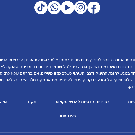
מועדון מטרנה
רכישת מוצרים
הטבות מועדון
המוצרים שלנו
נושאים
כלים ומחשבונים
להרשמה/התחברות לאתר
קופונים
לקראת לידה
מחשבון ביוץ
תזונה ובריאות בהריון
מחשבון הריון
שמות לתינוקות
מחשבון שמות
וב מזונות משלימים והמשך הנקה עד לגיל שנתיים. אנחנו גם מבינים שהנקה ל
בנוגע להזנת התינוק ולגבי העיתוי לשלב מזון משלים. אם בחרתם שלא להניק, ז
התפתחות התינוק
מחשבון התפתחות וג
 שילוב חלקי של הזנה בבקבוק עלול להפחית את אספקת חלב האם. יש להכין ו
תזונת תינוקות
מחשבון שבועות הריו
וק.
טיפול בתינוק
מחשבון צבע עיניים
יות
מדיניות פרטיות לאנשי מקצוע
תקנון
הצהר
הנקה
מתכונים לתינוקות
להיות הורים
מפת אתר