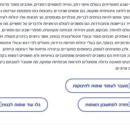
שבע מאופיינים בעולם אישי רחב, נטייה לנושאים רוחניים, אוהבים מאוד פרטיו
ם לפינה אינטימית ושקטה. הם אנשים שניכרים בתכונות כמו מופנמות ועדינות נפ
פך אותם להיות נעימים לבריות, סבלניים ומנומסים, אך תכונות אלו יכולות לעית
ר כביישנות והתבודדות. הם נמשכים לעולם הרוחניות ולדברים על חושיים, מה ש
לם למיוחד, מבוקש, מגוון ויצירתי. מבחינה מקצועית, מספרי שבע הם מסורים,
 ואמינים, חכמים מאוד ובעלי אינטליגנציה גבוהה, אשר ניחנים בזיכרון מעולה ויכ
מרחביות. בנוסף, הם בעלי יכולות תפיסה נדירות, פועלים לפי רגש ובעלי אינטוא
 ולכן מתאימים לעסוק בתחומים מחקריים וביצירה ופיתוח של רעיונות קיימים.
ה חברתית הם נחשבים לטיפוסים שמתחברים באיטיות ולא חושפים רגשות בקלו
עים מאהבה גדולה ומסוגלים להראות אכפתיות עמוקה, מה שעובד לטובתם ביצ
ארוכים.
מעבר לעמוד שמות לתינוקות
חזרה למחשבון השמות
גלו עוד שמות לבנות