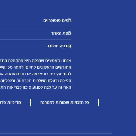
דפים פופולריים
מטרנה לשירותכם
מפת האתר
היועצות שלנו
אבני דרך
שאלות נפוצות
הודעה חשובה
לקראת הריון
צור קשר
הריון ולידה
אודות
0-6 חודשים
החודשים הראשונים לחיים ולאחר מכן שיל
لموقع متيرنا باللغة العربية
להתייעץ עם רופא/אה או גורם מומחה אחר 
6-12 חודשים
הפיכה ובעלת השלכות חברתיות וכלכליות.
12-24 חודשים
האריזה על מנת למנוע סיכון לבריאות התינ
כל הזכויות שמורות למטרנה
מדיניות פרט
עוד נושאים
שמות לבנים