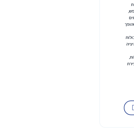
ת
ש,
ים
הופך
ולות
יציה
ת,
ירת