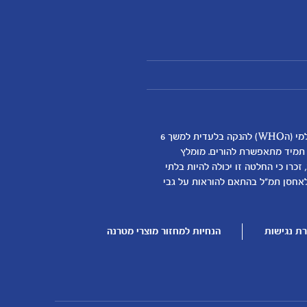
אנחנו מאמינים שהנקה היא ההתחלה התזונתית הטובה ביותר לתינוקות ותומכים באופן מלא בהמלצת ארגון הבריאות העולמי (הWHO) להנקה בלעדית למשך 6
א תמיד מתאפשרת להורים. מומלץ
כרו כי החלטה זו יכולה להיות בלתי
דילת התינוק
לאחסן תמ"ל בהתאם להוראות על גבי
ן
ת נגישות
הנחיות למחזור מוצרי מטרנה