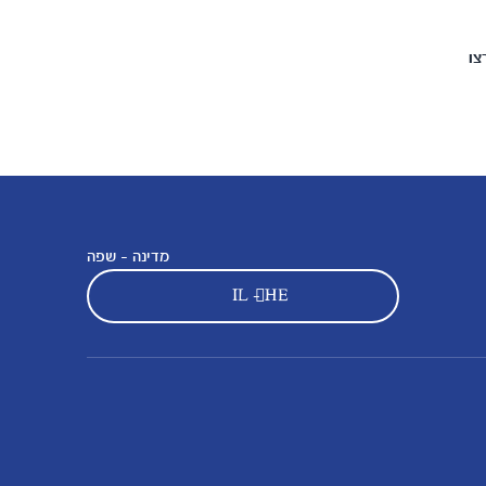
צו
מדינה - שפה
IL - HE