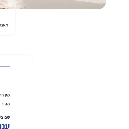
מאגר 
מין הת
מקור 
שם בע
ענת 