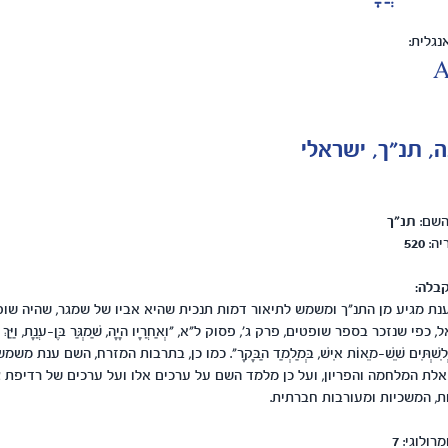
גלית:
A
, תנ"ך, ישראלי
השם:
תנ"ך
יה:
520
בלה:
ת מגיע מן התנ"ך ומשמש לתיאור דמות תנכית שהיא אביו של שמגר, שהיה שו
 כפי שנזכר בספר שופטים, פרק ג', פסוק ל"א, "וְאַחֲרָיו הָיָה, שַׁמְגַּר בֶּן-עֲנָת, וַיַּךְ
לִשְׁתִּים שֵׁשׁ-מֵאוֹת אִישׁ, בְּמַלְמַד הַבָּקָר". כמו כן, בתרבות המזרח, השם ענת משמש
 אלת המלחמה והפריון, ועל כן מלמד השם על ערכים אלו ועל ערכים של רדיפת 
ת, המשכיות ומעורבות חברתית.
מרולוגי:
7