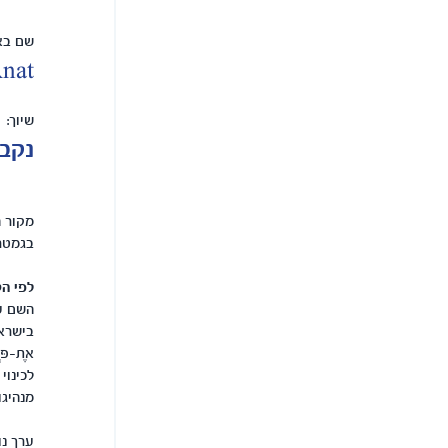
שם באנ
nat
שיוך:
נקבה
מקור 
בגמטר
לפי הק
השם ענ
בישראל,
אֶת-פְּ
לכינוי
מנהיגו
ערך נו