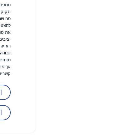
מספרי 
וזקוקי
מה שהו
להצטיי
את פוע
יציבים
ראייה 
גבוהה,
מבחינ
אך מונ
קשרים 