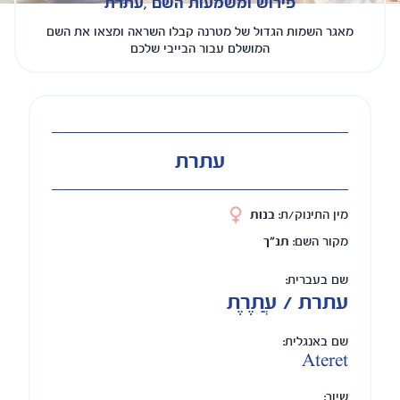
פירוש ומשמעות השם ,עתרת
מאגר השמות הגדול של מטרנה קבלו השראה ומצאו את השם
המושלם עבור הבייבי שלכם
עתרת
מין התינוק/ת:
בנות
מקור השם:
תנ"ך
שם בעברית:
עתרת / עֲתֶרֶת
שם באנגלית:
Ateret
שיוך: