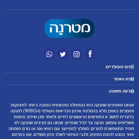
דפים פופולריים
מטרנה לשירותכם
מועדון מטרנה
מפת האתר
היועצות שלנו
הטבות מועדון
אבני דרך
נושאים
שאלות נפוצות
להרשמה/התחברות לאתר
הודעה חשובה
לקראת הריון
לקראת לידה
צור קשר
הריון ולידה
תזונה ובריאות בהריון
אנחנו מאמינים שהנקה היא ההתחלה התזונתית הטובה ביותר לתינוקות
אודות
0-6 חודשים
שמות לתינוקות
ותומכים באופן מלא בהמלצת ארגון הבריאות העולמי (הWHO) להנקה
لموقع متيرنا باللغة العربية
בלעדית למשך 6 החודשים הראשונים לחיים ולאחר מכן שילוב מזונות
6-12 חודשים
התפתחות התינוק
משלימים והמשך הנקה עד לגיל שנתיים. אנחנו גם מבינים שהנקה לא
רכישת מוצרים
12-24 חודשים
תזונת תינוקות
תמיד מתאפשרת להורים. מומלץ להתייעץ עם רופא/אה או גורם מומחה
המוצרים שלנו
אחר בנוגע להזנת התינוק ולגבי העיתוי לשלב מזון משלים. אם בחרתם
טיפול בתינוק