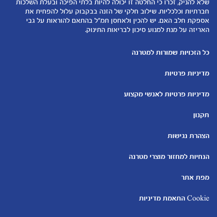
שלא להניק, זכרו כי החלטה זו יכולה להיות בלתי הפיכה ובעלת השלכות
קופונים
הנקה
חברתיות וכלכליות. שילוב חלקי של הזנה בבקבוק עלול להפחית את
להיות הורים
אספקת חלב האם. יש להכין ולאחסן תמ"ל בהתאם להוראות על גבי
האריזה על מנת למנוע סיכון לבריאות התינוק.
כלים ומחשבונים
עוד נושאים
מחשבון ביוץ
שמות לבנים
כל הזכויות שמורות למטרנה
מחשבון הריון
שמות לבנות
מדיניות פרטיות
מחשבון שמות
בדיקות הריון
מחשבון התפתחות וגדילת התינוק
עקומות גדילה והתפתחות
מדיניות פרטיות לאנשי מקצוע
תינוקות
מחשבון שבועות הריון
אוכל לתינוקות
תקנון
מחשבון צבע עיניים
מתכונים לתינוקות
הצהרת נגישות
הנחיות למחזור מוצרי מטרנה
מפת אתר
Cookie התאמת מדיניות