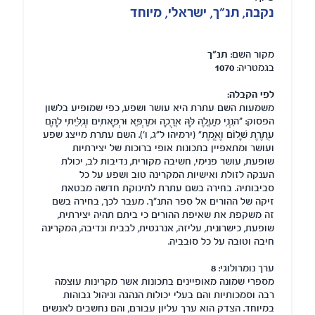
נקבה, תנ"ך, ישראלי, מיוחד
מקור השם:
תנ"ך
בגמטריה:
1070
לפי הקבלה:
משמעות השם עתרת היא עושר ושפע, כפי שמופיע בלשון
הפסוק: "הִנְנִי מַעֲלֶה לָּהּ אֲרֻכָה וּמַרְפֵּא וּרְפָאתִים וְגִלֵּיתִי לָהֶם
עֲתֶרֶת שָׁלוֹם וֶאֱמֶת" (ירמיהו ל"ג, ו'). השם עתרת מייצג שפע
ועושר ומתאפיין בתכונות אופי ברוכות של יצירתיות
שופעת, עושר פנימי, חשיבה מקורית, נדיבות לב, יכולת
הענקה לזולת ואישיות המקרינה טוב ושפע על כל
סביבותיה. בחירה בשם עתרת לתינוקת חדשה מבטאת
זיקה של ההורים אל ספר התנ"ך. מעבר לכך, בחירה בשם
זה משקפת את שאיפת ההורים כי ביתם תהיה יצירתית,
שופעת, כישרונית, עליזה, אנרגטית, לבבית ונדיבה, המקרינה
חיבה וטובה על כל סובביה.
ערך נומרולוגי:
8
מספרי שמונה מאופיינים בתכונות אשר מקרינות עוצמה
רבה וסמכותיות והם בעלי יכולות הנהגה וניהול גבוהות
במיוחד. הצדק הוא ערך עליון עבורם, והם נחשבים לאנשים