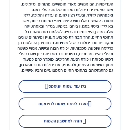
העדיפויות. הם אנשים מאוד חופשיים, פתוחים ומזמינים,
אשר מצטיינים ביכולות האירוח שלהם, בעלי דאגה
ואכפתיות לזולת ובעלי רצון להעניק עזרה ותמיכה, ללא
תמורה. לאנשים אלו חוש עיצוב ויופי מפותח ביותר, אשר
בא לידי ביטוי בסגנון ביתם, בניקיון, בסדר ובאסתטיקה
שלו. כמו כן, היצירתיות והנטייה לשלמות מתבטאת בכל
תחומי החיים, החל מבחירת מקצוע מעניין ופיתוחים שונים
ומקוריים ועד יכולות בישול מצוינות. תכונותיהן הבולטות הן
כריזמה שופעת, סמכותיות, יכולת הבנה וגישור, אנשי מעשה
ובעלי ראייה מרחבית, דמיונית ורב ממדית. כיוון שהם בעלי
דמיון מפותח ויכולת הנעת תהליכים, מומלץ להם לפעול
מתוך משמעת עצמית, ולהעתיק את יכולות הסדר והארגון,
גם להתנהלותם בתחומי החיים המקצועיים והבין אישיים.
גלו עוד שמות יוניסקס
מעבר לעמוד שמות לתינוקות
חזרה למחשבון השמות