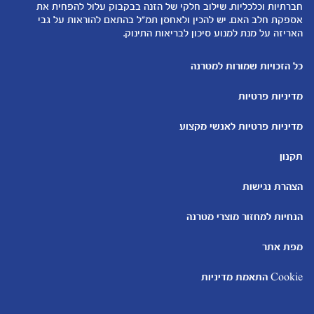
הנקה
חברתיות וכלכליות. שילוב חלקי של הזנה בבקבוק עלול להפחית את
להיות הורים
אספקת חלב האם. יש להכין ולאחסן תמ"ל בהתאם להוראות על גבי
האריזה על מנת למנוע סיכון לבריאות התינוק.
כלים ומחשבונים
עוד נושאים
מחשבון ביוץ
שמות לבנים
כל הזכויות שמורות למטרנה
מחשבון הריון
שמות לבנות
מדיניות פרטיות
מחשבון שמות
בדיקות הריון
מחשבון התפתחות וגדילת התינוק
עקומות גדילה והתפתחות
מדיניות פרטיות לאנשי מקצוע
תינוקות
מחשבון שבועות הריון
אוכל לתינוקות
תקנון
מחשבון צבע עיניים
מתכונים לתינוקות
הצהרת נגישות
הנחיות למחזור מוצרי מטרנה
מפת אתר
Cookie התאמת מדיניות