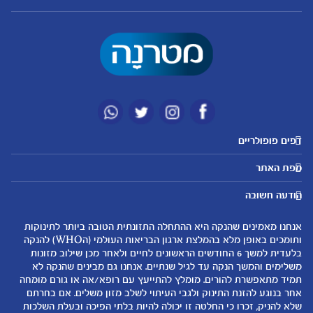
דפים פופולריים
מטרנה לשירותכם
מועדון מטרנה
מפת האתר
היועצות שלנו
הטבות מועדון
אבני דרך
נושאים
שאלות נפוצות
להרשמה/התחברות לאתר
הודעה חשובה
לקראת הריון
לקראת לידה
צור קשר
הריון ולידה
תזונה ובריאות בהריון
אנחנו מאמינים שהנקה היא ההתחלה התזונתית הטובה ביותר לתינוקות
אודות
0-6 חודשים
שמות לתינוקות
ותומכים באופן מלא בהמלצת ארגון הבריאות העולמי (הWHO) להנקה
لموقع متيرنا باللغة العربية
בלעדית למשך 6 החודשים הראשונים לחיים ולאחר מכן שילוב מזונות
6-12 חודשים
התפתחות התינוק
משלימים והמשך הנקה עד לגיל שנתיים. אנחנו גם מבינים שהנקה לא
רכישת מוצרים
12-24 חודשים
תזונת תינוקות
תמיד מתאפשרת להורים. מומלץ להתייעץ עם רופא/אה או גורם מומחה
המוצרים שלנו
אחר בנוגע להזנת התינוק ולגבי העיתוי לשלב מזון משלים. אם בחרתם
טיפול בתינוק
שלא להניק, זכרו כי החלטה זו יכולה להיות בלתי הפיכה ובעלת השלכות
קופונים