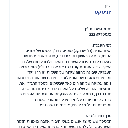
שיוך:
יוניסקס
מקור השם:
תנ"ך
בגמטריה:
222
לפי הקבלה:
השם אוריה (בו' שרוקה) מופיע בתנ"ך כשמו של אוריה
החיתי, בעלה הראשון של בת שבע, אשר לאחר מותו של
בעלה בקרב הפכה לאשת דוד המלך וילדה לו את שלמה
המלך שירש אותו. מקור השם אוריה (ו' בחולם) הוא בשפה
העברית. שם זה מהווה צירוף של השמות "אור" ו "יה",
ומבטא משמעות של אור אלוקי. בחירה בשם אוריה מבטאת
זיקה עמוקה של ההורים לאל שבשמים ולספר התנ"ך, ואת
תחושות ההודיה שלהם על הולדת בנם / ביתם החדשים.
מעבר לכך, בחירה בשם זה משקפת את שאיפת ההורים כי
בנם / ביתם יהיו בעלי אור פנימי המקרין שמחה
ואופטימיות על סביבותיו, יצירתיים ואנרגטיים.
ערך נומרולוגי:
6
המספר שש מייצג אנשים בעלי חיבור, אהבה, נאמנות חזקה
והשקעה גדולה לתא המשפחתי, שנמצא אצלם בראש סדר