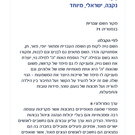
נקבה, ישראלי, מיוחד
מקור השם:
עברית
בגמטריה:
71
לפי הקבלה:
השם נויה לקוח מן השפה העברית ומתאר יופי, פאר, חן,
אסתטיקה והדר. השם מתאים גם לבנים וגם לבנות, ומקורו
הוא בשם ובמילה "נוי". הוספת האות "ה" למילה נוי, יוצרת
את השם נויה, ומעניקה לו גם מימד של קדושה, משום
שהאות "ה" היא אחת מאותיות שמו של אלוהים, וגם
מעניקה לו מימד של שייכות היוצר את המשמעות – הנוי
שלה. שם זה יכול להעיד על הקשר ועל החיבור בין הילדה
להוריה ועל תכונות של נועם, טוהר, מידות טובות
והתפעלות.
ערך נומרולוגי:
8
מספרי שמונה מאופיינים בתכונות אשר מקרינות עוצמה
רבה וסמכותיות והם בעלי יכולות הנהגה וניהול גבוהות
במיוחד. הצדק הוא ערך עליון עבורם, והם נחשבים לאנשים
ישרים מאוד, אמינים, פעילים ומובילים בחברה בה הם
נמצאים. הם נחשבים לאנשים הגונים מאוד, אשר שואפים