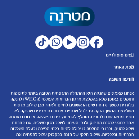
דפים פופולריים
מטרנה לשירותכם
מועדון מטרנה
מפת האתר
היועצות שלנו
הטבות מועדון
אבני דרך
נושאים
שאלות נפוצות
להרשמה/התחברות לאתר
הודעה חשובה
לקראת הריון
לקראת לידה
צור קשר
הריון ולידה
תזונה ובריאות בהריון
אנחנו מאמינים שהנקה היא ההתחלה התזונתית הטובה ביותר לתינוקות
אודות
0-6 חודשים
שמות לתינוקות
ותומכים באופן מלא בהמלצת ארגון הבריאות העולמי (הWHO) להנקה
لموقع متيرنا باللغة العربية
בלעדית למשך 6 החודשים הראשונים לחיים ולאחר מכן שילוב מזונות
6-12 חודשים
התפתחות התינוק
משלימים והמשך הנקה עד לגיל שנתיים. אנחנו גם מבינים שהנקה לא
רכישת מוצרים
12-24 חודשים
תזונת תינוקות
תמיד מתאפשרת להורים. מומלץ להתייעץ עם רופא/אה או גורם מומחה
המוצרים שלנו
אחר בנוגע להזנת התינוק ולגבי העיתוי לשלב מזון משלים. אם בחרתם
טיפול בתינוק
שלא להניק, זכרו כי החלטה זו יכולה להיות בלתי הפיכה ובעלת השלכות
קופונים
הנקה
חברתיות וכלכליות. שילוב חלקי של הזנה בבקבוק עלול להפחית את