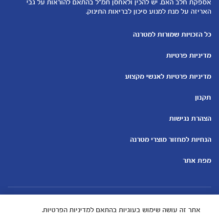
להיות הורים
אספקת חלב האם. יש להכין ולאחסן תמ"ל בהתאם להוראות על גבי
האריזה על מנת למנוע סיכון לבריאות התינוק.
כלים ומחשבונים
עוד נושאים
מחשבון ביוץ
שמות לבנים
כל הזכויות שמורות למטרנה
מחשבון הריון
שמות לבנות
מדיניות פרטיות
מחשבון שמות
בדיקות הריון
מחשבון התפתחות וגדילת התינוק
עקומות גדילה והתפתחות
מדיניות פרטיות לאנשי מקצוע
תינוקות
מחשבון שבועות הריון
אוכל לתינוקות
תקנון
מחשבון צבע עיניים
מתכונים לתינוקות
הצהרת נגישות
הנחיות למחזור מוצרי מטרנה
מפת אתר
אתר זה עושה שימוש בעוגיות בהתאם למדיניות הפרטיות.