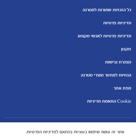
כלים ומחשבונים
עוד נושאים
מחשבון ביוץ
שמות לבנים
כל הזכויות שמורות למטרנה
מחשבון הריון
שמות לבנות
מדיניות פרטיות
מחשבון שמות
בדיקות הריון
מחשבון התפתחות וגדילת התינוק
עקומות גדילה והתפתחות
מדיניות פרטיות לאנשי מקצוע
תינוקות
מחשבון שבועות הריון
אוכל לתינוקות
תקנון
מחשבון צבע עיניים
מתכונים לתינוקות
הצהרת נגישות
הנחיות למחזור מוצרי מטרנה
מפת אתר
Cookie התאמת מדיניות
אתר זה עושה שימוש בעוגיות בהתאם למדיניות הפרטיות.