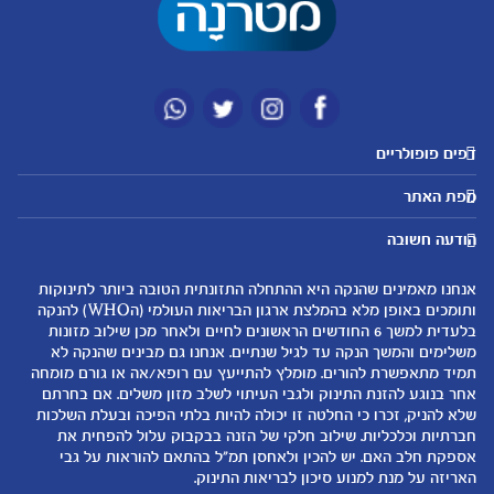
דפים פופולריים
מטרנה לשירותכם
מועדון מטרנה
מפת האתר
היועצות שלנו
הטבות מועדון
אבני דרך
נושאים
שאלות נפוצות
להרשמה/התחברות לאתר
הודעה חשובה
לקראת הריון
לקראת לידה
צור קשר
הריון ולידה
תזונה ובריאות בהריון
אנחנו מאמינים שהנקה היא ההתחלה התזונתית הטובה ביותר לתינוקות
אודות
0-6 חודשים
שמות לתינוקות
ותומכים באופן מלא בהמלצת ארגון הבריאות העולמי (הWHO) להנקה
لموقع متيرنا باللغة العربية
בלעדית למשך 6 החודשים הראשונים לחיים ולאחר מכן שילוב מזונות
6-12 חודשים
התפתחות התינוק
משלימים והמשך הנקה עד לגיל שנתיים. אנחנו גם מבינים שהנקה לא
רכישת מוצרים
12-24 חודשים
תזונת תינוקות
תמיד מתאפשרת להורים. מומלץ להתייעץ עם רופא/אה או גורם מומחה
המוצרים שלנו
אחר בנוגע להזנת התינוק ולגבי העיתוי לשלב מזון משלים. אם בחרתם
טיפול בתינוק
שלא להניק, זכרו כי החלטה זו יכולה להיות בלתי הפיכה ובעלת השלכות
קופונים
הנקה
חברתיות וכלכליות. שילוב חלקי של הזנה בבקבוק עלול להפחית את
להיות הורים
אספקת חלב האם. יש להכין ולאחסן תמ"ל בהתאם להוראות על גבי
האריזה על מנת למנוע סיכון לבריאות התינוק.