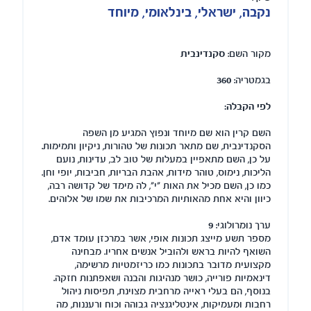
נקבה, ישראלי, בינלאומי, מיוחד
מקור השם:
סקנדינבית
בגמטריה:
360
לפי הקבלה:
השם קרין הוא שם מיוחד ונפוץ המגיע מן השפה
הסקנדינבית, שם מתאר תכונות של טהורות, ניקיון ותמימות.
על כן, השם מתאפיין במעלות של טוב לב, עדינות, נועם
הליכות, נימוס, טוהר מידות, אהבת הבריות, חביבות, יופי וחן.
כמו כן, השם מכיל את האות "י", לה מימד של קדושה רבה,
כיוון והיא אחת מהאותיות המרכיבות את שמו של אלוהים.
ערך נומרולוגי:
9
מספר תשע מייצג תכונות אופי, אשר במרכזן עומד אדם,
השואף להיות בראש ולהוביל אנשים אחריו. מבחינה
מקצועית מדובר בתכונות כמו כריזמטיות מרשימה,
דינאמיות פורייה, כושר מנהיגות והבנה ושאפתנות חזקה.
בנוסף, הם בעלי ראייה מרחבית מצוינת, תפיסות ניהול
רחבות ומעמיקות, אינטליגנציה גבוהה וכוח ורעננות, מה