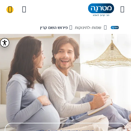
שמות-לתינוקות
פירוש השם קרין
Home