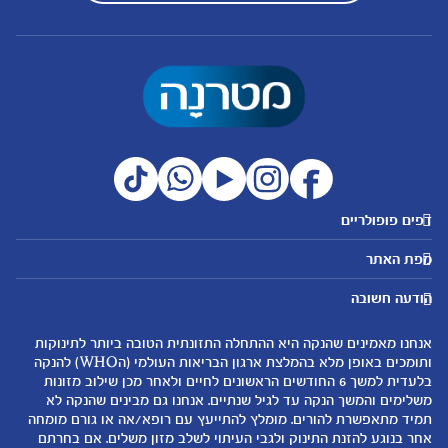
דפים פופולריים
מטרנה לשירותכם
מועדון מטרנה
מפת האתר
היועצות שלנו
הטבות מועדון
אבני דרך
נושאים
שאלות נפוצות
להרשמה/התחברות לאתר
הודעה חשובה
לקראת הריון
לקראת לידה
צור קשר
הריון ולידה
תזונה ובריאות בהריון
אנחנו מאמינים שהנקה היא ההתחלה התזונתית הטובה ביותר לתינוקות
אודות
0-6 חודשים
שמות לתינוקות
ותומכים באופן מלא בהמלצת ארגון הבריאות העולמי (הWHO) להנקה
لموقع متيرنا باللغة العربية
בלעדית למשך 6 החודשים הראשונים לחיים ולאחר מכן שילוב מזונות
6-12 חודשים
התפתחות התינוק
משלימים והמשך הנקה עד לגיל שנתיים. אנחנו גם מבינים שהנקה לא
רכישת מוצרים
12-24 חודשים
תזונת תינוקות
תמיד מתאפשרת להורים. מומלץ להתייעץ עם רופא/אה או גורם מומחה
המוצרים שלנו
אחר בנוגע להזנת התינוק ולגבי העיתוי לשלב מזון משלים. אם בחרתם
טיפול בתינוק