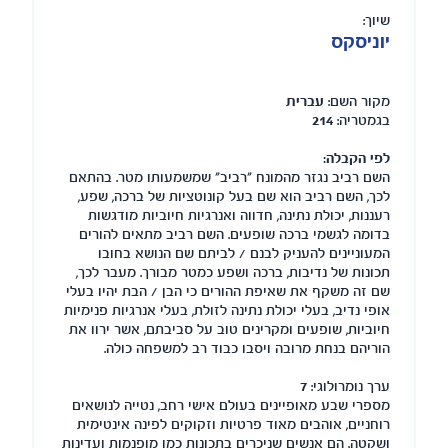
שיוך:
יוניסקס
מקור השם:
עברית
בגמטריה:
214
לפי הקבלה:
השם רביב נגזר מהמונח "רביב" שמשמעותו מטר. בהתאם
לכך, השם רביב הוא שם בעל קונוטציות של ברכה, שפע,
רעננות, יכולת נתינה, חדווה ואנרגיות חיוביות מודגשות
בדומה לגשמי ברכה שופעים. השם רביב מתאים להורים
המעוניינים להעניק לבנם / לביתם שם הנושא בחובו
תכונות של נדיבות, ברכה ושפע כמטר מבורך. מעבר לכך,
שם זה משקף את שאיפת ההורים כי הבן / הבת יהיו בעלי
אופי נדיב, בעלי יכולת נתינה לזולת, בעלי אנרגיות פנימיות
חיוביות, שופעים ומקרינים טוב על סביבתם, אשר ירוו את
הוריהם בנחת מרובה ויסבו כבוד רב למשפחה כולה.
ערך נומרולוגי:
7
מספרי שבע מאופיינים בעולם אישי רחב, נטייה לנושאים
רוחניים, אוהבים מאוד פרטיות וזקוקים לפינה אינטימית
ושקטה. הם אנשים שניכרים בתכונות כמו מופנמות ועדינות