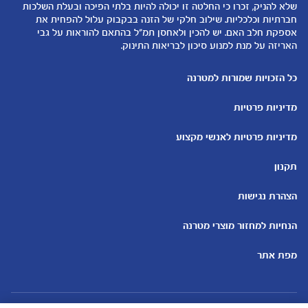
שלא להניק, זכרו כי החלטה זו יכולה להיות בלתי הפיכה ובעלת השלכות
קופונים
הנקה
חברתיות וכלכליות. שילוב חלקי של הזנה בבקבוק עלול להפחית את
להיות הורים
אספקת חלב האם. יש להכין ולאחסן תמ"ל בהתאם להוראות על גבי
האריזה על מנת למנוע סיכון לבריאות התינוק.
כלים ומחשבונים
עוד נושאים
מחשבון ביוץ
שמות לבנים
כל הזכויות שמורות למטרנה
מחשבון הריון
שמות לבנות
מדיניות פרטיות
מחשבון שמות
בדיקות הריון
מחשבון התפתחות וגדילת התינוק
עקומות גדילה והתפתחות
מדיניות פרטיות לאנשי מקצוע
תינוקות
מחשבון שבועות הריון
אוכל לתינוקות
תקנון
מחשבון צבע עיניים
מתכונים לתינוקות
הצהרת נגישות
הנחיות למחזור מוצרי מטרנה
מפת אתר