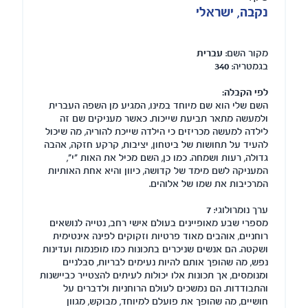
נקבה, ישראלי
מקור השם:
עברית
בגמטריה:
340
לפי הקבלה:
השם שלי הוא שם מיוחד במינו, המגיע מן השפה העברית
ולמעשה מתאר תביעת שייכות. כאשר מעניקים שם זה
לילדה למעשה מכריזים כי הילדה שייכת להוריה, מה שיכול
להעיד על תחושות של ביטחון, יציבות, קרקע חזקה, אהבה
גדולה, רעות ושמחה. כמו כן, השם מכיל את האות "י",
המעניקה לשם מימד של קדושה, כיוון והיא אחת האותיות
המרכיבות את שמו של אלוהים.
ערך נומרולוגי:
7
מספרי שבע מאופיינים בעולם אישי רחב, נטייה לנושאים
רוחניים, אוהבים מאוד פרטיות וזקוקים לפינה אינטימית
ושקטה. הם אנשים שניכרים בתכונות כמו מופנמות ועדינות
נפש, מה שהופך אותם להיות נעימים לבריות, סבלניים
ומנומסים, אך תכונות אלו יכולות לעיתים להצטייר כביישנות
והתבודדות. הם נמשכים לעולם הרוחניות ולדברים על
חושיים, מה שהופך את פועלם למיוחד, מבוקש, מגוון