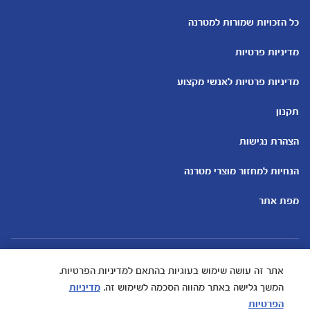
כלים ומחשבונים
עוד נושאים
מחשבון ביוץ
שמות לבנים
כל הזכויות שמורות למטרנה
מחשבון הריון
שמות לבנות
מדיניות פרטיות
מחשבון שמות
בדיקות הריון
מחשבון התפתחות וגדילת התינוק
עקומות גדילה והתפתחות
מדיניות פרטיות לאנשי מקצוע
תינוקות
מחשבון שבועות הריון
אוכל לתינוקות
תקנון
מחשבון צבע עיניים
מתכונים לתינוקות
הצהרת נגישות
הנחיות למחזור מוצרי מטרנה
מפת אתר
אתר זה עושה שימוש בעוגיות בהתאם למדיניות הפרטיות.
המשך גלישה באתר מהווה הסכמה לשימוש זה.
מדיניות
הפרטיות