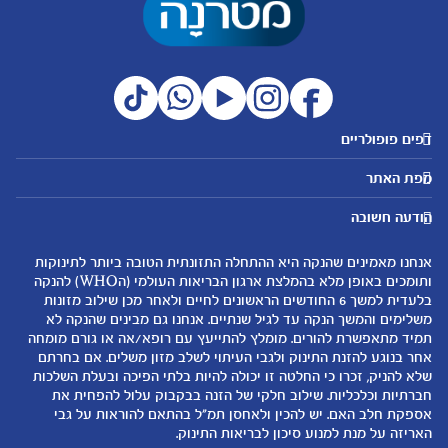
דפים פופולריים
מטרנה לשירותכם
מועדון מטרנה
מפת האתר
היועצות שלנו
הטבות מועדון
אבני דרך
נושאים
שאלות נפוצות
להרשמה/התחברות לאתר
הודעה חשובה
לקראת הריון
לקראת לידה
צור קשר
הריון ולידה
תזונה ובריאות בהריון
אנחנו מאמינים שהנקה היא ההתחלה התזונתית הטובה ביותר לתינוקות
אודות
0-6 חודשים
שמות לתינוקות
ותומכים באופן מלא בהמלצת ארגון הבריאות העולמי (הWHO) להנקה
لموقع متيرنا باللغة العربية
בלעדית למשך 6 החודשים הראשונים לחיים ולאחר מכן שילוב מזונות
6-12 חודשים
התפתחות התינוק
משלימים והמשך הנקה עד לגיל שנתיים. אנחנו גם מבינים שהנקה לא
רכישת מוצרים
12-24 חודשים
תזונת תינוקות
תמיד מתאפשרת להורים. מומלץ להתייעץ עם רופא/אה או גורם מומחה
המוצרים שלנו
אחר בנוגע להזנת התינוק ולגבי העיתוי לשלב מזון משלים. אם בחרתם
טיפול בתינוק
שלא להניק, זכרו כי החלטה זו יכולה להיות בלתי הפיכה ובעלת השלכות
קופונים
הנקה
חברתיות וכלכליות. שילוב חלקי של הזנה בבקבוק עלול להפחית את
להיות הורים
אספקת חלב האם. יש להכין ולאחסן תמ"ל בהתאם להוראות על גבי
האריזה על מנת למנוע סיכון לבריאות התינוק.