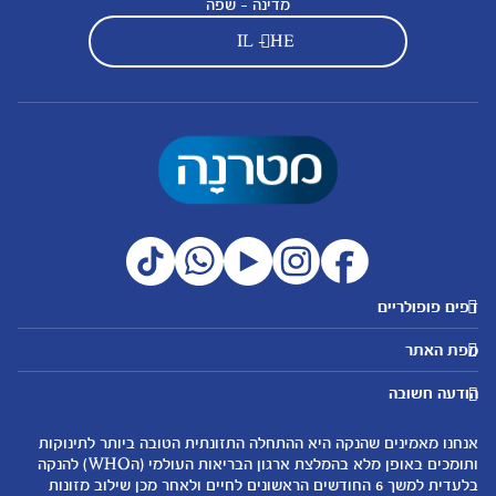
מדינה - שפה
IL - HE
דפים פופולריים
מטרנה לשירותכם
מועדון מטרנה
מפת האתר
היועצות שלנו
הטבות מועדון
אבני דרך
נושאים
שאלות נפוצות
להרשמה/התחברות לאתר
הודעה חשובה
לקראת הריון
לקראת לידה
צור קשר
הריון ולידה
תזונה ובריאות בהריון
אנחנו מאמינים שהנקה היא ההתחלה התזונתית הטובה ביותר לתינוקות
אודות
0-6 חודשים
שמות לתינוקות
ותומכים באופן מלא בהמלצת ארגון הבריאות העולמי (הWHO) להנקה
لموقع متيرنا باللغة العربية
בלעדית למשך 6 החודשים הראשונים לחיים ולאחר מכן שילוב מזונות
6-12 חודשים
התפתחות התינוק