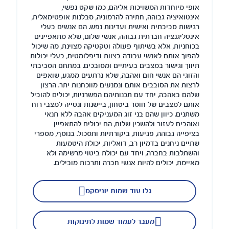
אופי מיוחדות המשויכות אליהם, כמו שקט נפשי,
אינטואיציה גבוהה, חתירה להרמוניה, סבלנות אופטימאלית,
רגישות סביבתית ואישית ועדינות נפש. הם אנשים בעלי
אינטליגנציה חברתית גבוהה, אנשי שלום, שלא מתאפיינים
בכוחניות, אלא בשיתוף פעולה וטקטיקה מצוינת, מה שיכול
להפוך אותם לאנשי עבודה בצוות ודיפלומטים, בעלי יכולות
תיווך וגישור במצבים בעיתיים ומסובכים. במתחם הסביבתי
והזוגי הם אנשי חום ואהבה, שלא נרתעים ממגע, שואפים
לרצות את הסובבים אותם ונמנעים מווכחנות יתר. הרצון
שלהם באהבה, יחד עם תכנותיהם הפשרניות, יכולים להוביל
אותם למצבים של חוסר ביטחון, ביישנות ונטייה למצבי רוח
משתנים. כיוון שהם בני זוג המעניקים אהבה ללא תנאי
ואוהבים לעזור ולהשכין שלום, הם יכולים להתאפיין
בציפייה גבוהה, פגיעות, ביקורתיות ותסכול. בנוסף, מספרי
שתיים ניחנים בדמיון רב, דואליות, יכולת היטמעות
והשתלבות בחברה, ויחד עם יכולת ביטוי מרשימה ולא
מאיימת, יכולים להיות אנשי חברה ותרבות מובילים.
גלו עוד שמות יוניסקס
מעבר לעמוד שמות לתינוקות