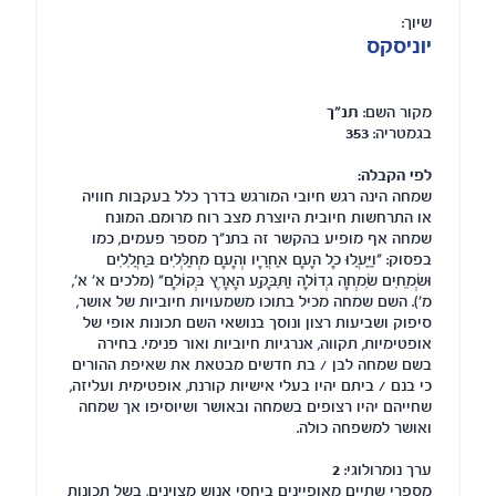
שיוך:
יוניסקס
מקור השם:
תנ"ך
בגמטריה:
353
לפי הקבלה:
שמחה הינה רגש חיובי המורגש בדרך כלל בעקבות חוויה
או התרחשות חיובית היוצרת מצב רוח מרומם. המונח
שמחה אף מופיע בהקשר זה בתנ"ך מספר פעמים, כמו
בפסוק: "וַיַּעֲלוּ כָל הָעָם אַחֲרָיו וְהָעָם מְחַלְּלִים בַּחֲלִלִים
וּשְׂמֵחִים שִׂמְחָה גְדוֹלָה וַתִּבָּקַע הָאָרֶץ בְּקוֹלָם" (מלכים א' א',
מ'). השם שמחה מכיל בתוכו משמעויות חיוביות של אושר,
סיפוק ושביעות רצון ונוסך בנושאי השם תכונות אופי של
אופטימיות, תקווה, אנרגיות חיוביות ואור פנימי. בחירה
בשם שמחה לבן / בת חדשים מבטאת את שאיפת ההורים
כי בנם / ביתם יהיו בעלי אישיות קורנת, אופטימית ועליזה,
שחייהם יהיו רצופים בשמחה ובאושר ושיוסיפו אך שמחה
ואושר למשפחה כולה.
ערך נומרולוגי:
2
מספרי שתיים מאופיינים ביחסי אנוש מצוינים, בשל תכונות