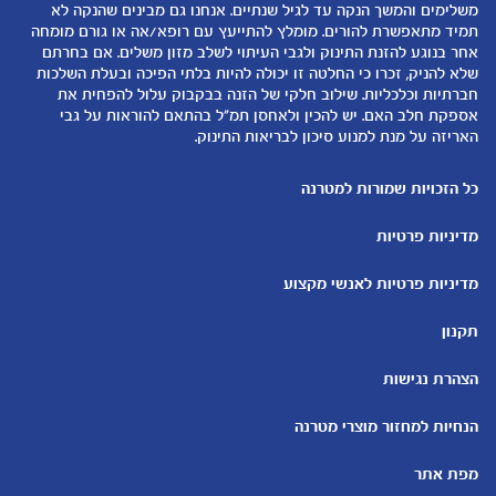
משלימים והמשך הנקה עד לגיל שנתיים. אנחנו גם מבינים שהנקה לא
רכישת מוצרים
12-24 חודשים
תזונת תינוקות
תמיד מתאפשרת להורים. מומלץ להתייעץ עם רופא/אה או גורם מומחה
המוצרים שלנו
אחר בנוגע להזנת התינוק ולגבי העיתוי לשלב מזון משלים. אם בחרתם
טיפול בתינוק
שלא להניק, זכרו כי החלטה זו יכולה להיות בלתי הפיכה ובעלת השלכות
קופונים
הנקה
חברתיות וכלכליות. שילוב חלקי של הזנה בבקבוק עלול להפחית את
להיות הורים
אספקת חלב האם. יש להכין ולאחסן תמ"ל בהתאם להוראות על גבי
האריזה על מנת למנוע סיכון לבריאות התינוק.
כלים ומחשבונים
עוד נושאים
מחשבון ביוץ
שמות לבנים
כל הזכויות שמורות למטרנה
מחשבון הריון
שמות לבנות
מדיניות פרטיות
מחשבון שמות
בדיקות הריון
מחשבון התפתחות וגדילת התינוק
עקומות גדילה והתפתחות
מדיניות פרטיות לאנשי מקצוע
תינוקות
מחשבון שבועות הריון
אוכל לתינוקות
תקנון
מחשבון צבע עיניים
מתכונים לתינוקות
הצהרת נגישות
הנחיות למחזור מוצרי מטרנה
מפת אתר