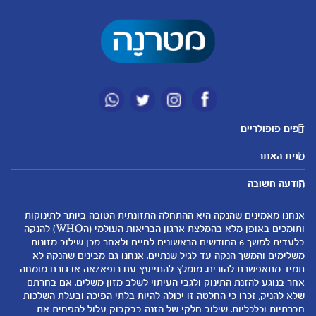
דפים פופולריים
מטרנה לשירותכם
מועדון מטרנה
מפת האתר
היועצות שלנו
הטבות מועדון
אבני דרך
נושאים
שאלות נפוצות
להרשמה/התחברות לאתר
הודעה חשובה
לקראת הריון
לקראת לידה
צור קשר
הריון ולידה
תזונה ובריאות בהריון
אנחנו מאמינים שהנקה היא ההתחלה התזונתית הטובה ביותר לתינוקות
אודות
0-6 חודשים
שמות לתינוקות
ותומכים באופן מלא בהמלצת ארגון הבריאות העולמי (הWHO) להנקה
لموقع متيرنا باللغة العربية
בלעדית למשך 6 החודשים הראשונים לחיים ולאחר מכן שילוב מזונות
6-12 חודשים
התפתחות התינוק
משלימים והמשך הנקה עד לגיל שנתיים. אנחנו גם מבינים שהנקה לא
רכישת מוצרים
12-24 חודשים
תזונת תינוקות
תמיד מתאפשרת להורים. מומלץ להתייעץ עם רופא/אה או גורם מומחה
המוצרים שלנו
אחר בנוגע להזנת התינוק ולגבי העיתוי לשלב מזון משלים. אם בחרתם
טיפול בתינוק
שלא להניק, זכרו כי החלטה זו יכולה להיות בלתי הפיכה ובעלת השלכות
קופונים
הנקה
חברתיות וכלכליות. שילוב חלקי של הזנה בבקבוק עלול להפחית את