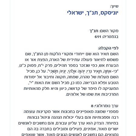
שיוך:
יוניסקס, תנ"ך, ישראלי
מקור השם:
תנ"ך
בגמטריה:
611
לפי הקבלה:
השם תאיר הוא שם ייחודי ומקורי הלקוח מן התנ"ך, שם
משמש לתיאור פעולה עתידית של הארה, הפצת אור או
הבערת אש, כפי שנזכר בספר תהילים, פרק י"ח, פסוק כ"ט,
"כִּי-אַתָּה, תָּאִיר נֵרִי; יְהוָה אֱלֹהַי, יַגִּיהַּ חָשְׁכִּי". על כן, מכיל
השם מעלות של טהרה, שמחה, תקווה וחיבור אל יסודות
הטבע ופלא הבריאה. כמו כן, מכיל השם את האות "י",
המעניקה לו מימד של קדושה, כיוון והיא חלק מהאותיות
המרכיבות את שמו של אלוהים.
ערך נומרולוגי:
8
מספרי שמונה מאופיינים בתכונות אשר מקרינות עוצמה
רבה וסמכותיות והם בעלי יכולות הנהגה וניהול גבוהות
במיוחד. הצדק הוא ערך עליון עבורם, והם נחשבים לאנשים
ישרים מאוד, אמינים, פעילים ומובילים בחברה בה הם
נמצאים. הם נחשבים לאנשים הגונים מאוד, אשר שואפים