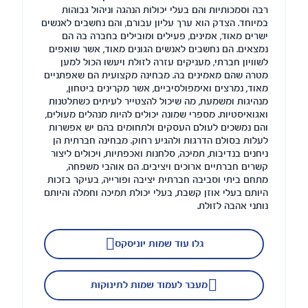
רבה וסמכותיות והם בעלי יכולות הנהגה וניהול גבוהות
במיוחד. הצדק הוא ערך עליון עבורם, והם נחשבים לאנשים
ישרים מאוד, אמינים, פעילים ומובילים בחברה בה הם
נמצאים. הם נחשבים לאנשים הגונים מאוד, אשר שואפים
לשוויון חברתי, מעניקים עזרה לזולת ויעשו הכול למען
מטרה שהם מאמינים בה. מבחינה מקצועית הם שאפתניים
מאוד, נמרצים ואימפולסיביים, אשר מקרינים ביטחון,
מנהיגות ומשמעת, מה שיכול להצטייר לעיתים כשתלטנות
ואגואיסטיות. מספרי שמונה יכולים להיות מנהלים מעולים,
והם נמשכים לעולם העסקים ולתחומים בהם יש אפשרות
לעלות בסולם הדרגות ולהגיע רחוק. מבחינה חברתית הן
ניחנים בנדיבות, תמיכה, סלחנות ואכפתיות, ויכולים ליצור
קשרים חברתיים ארוכים ויציבים. הם אוהבי משפחה,
מתחם ביתי וסביבה חברתית יציבה ופורייה, בעיקר בזכות
היותם בעלי אוזן קשבת, בעלי יכולת תמיכה וחמלה והיותם
נותני אהבה לזולת.
גלו עוד שמות יוניסקס
מעבר לעמוד שמות לתינוקות