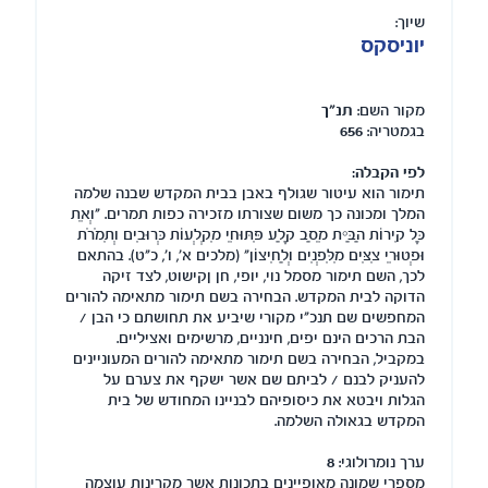
שיוך:
יוניסקס
מקור השם:
תנ"ך
בגמטריה:
656
לפי הקבלה:
תימור הוא עיטור שגולף באבן בבית המקדש שבנה שלמה
המלך ומכונה כך משום שצורתו מזכירה כפות תמרים. "וְאֵת
כָּל קִירוֹת הַבַּיִת מֵסַב קָלַע פִּתּוּחֵי מִקְלְעוֹת כְּרוּבִים וְתִמֹרֹת
וּפְטוּרֵי צִצִּים מִלִּפְנִים וְלַחִיצוֹן" (מלכים א', ו', כ"ט). בהתאם
לכך, השם תימור מסמל נוי, יופי, חן ןקישוט, לצד זיקה
הדוקה לבית המקדש. הבחירה בשם תימור מתאימה להורים
המחפשים שם תנכ"י מקורי שיביע את תחושתם כי הבן /
הבת הרכים הינם יפים, חינניים, מרשימים ואציליים.
במקביל, הבחירה בשם תימור מתאימה להורים המעוניינים
להעניק לבנם / לביתם שם אשר ישקף את צערם על
הגלות ויבטא את כיסופיהם לבניינו המחודש של בית
המקדש בגאולה השלמה.
ערך נומרולוגי:
8
מספרי שמונה מאופיינים בתכונות אשר מקרינות עוצמה