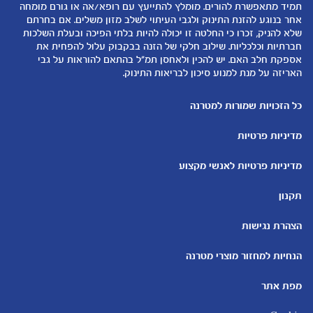
12-24 חודשים
תזונת תינוקות
תמיד מתאפשרת להורים. מומלץ להתייעץ עם רופא/אה או גורם מומחה
המוצרים שלנו
אחר בנוגע להזנת התינוק ולגבי העיתוי לשלב מזון משלים. אם בחרתם
טיפול בתינוק
שלא להניק, זכרו כי החלטה זו יכולה להיות בלתי הפיכה ובעלת השלכות
קופונים
הנקה
חברתיות וכלכליות. שילוב חלקי של הזנה בבקבוק עלול להפחית את
להיות הורים
אספקת חלב האם. יש להכין ולאחסן תמ"ל בהתאם להוראות על גבי
האריזה על מנת למנוע סיכון לבריאות התינוק.
כלים ומחשבונים
עוד נושאים
מחשבון ביוץ
שמות לבנים
כל הזכויות שמורות למטרנה
מחשבון הריון
שמות לבנות
מדיניות פרטיות
מחשבון שמות
בדיקות הריון
מחשבון התפתחות וגדילת התינוק
עקומות גדילה והתפתחות
מדיניות פרטיות לאנשי מקצוע
תינוקות
מחשבון שבועות הריון
אוכל לתינוקות
תקנון
מחשבון צבע עיניים
מתכונים לתינוקות
הצהרת נגישות
הנחיות למחזור מוצרי מטרנה
מפת אתר