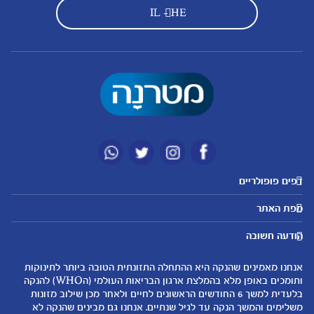
IL - HE
דפים פופולריים
מטרנה לשירותכם
מועדון מטרנה
מפת האתר
היועצות שלנו
הטבות מועדון
אבני דרך
נושאים
שאלות נפוצות
להרשמה/התחברות לאתר
הודעה חשובה
לקראת הריון
לקראת לידה
צור קשר
הריון ולידה
תזונה ובריאות בהריון
אנחנו מאמינים שהנקה היא ההתחלה התזונתית הטובה ביותר לתינוקות
אודות
0-6 חודשים
שמות לתינוקות
ותומכים באופן מלא בהמלצת ארגון הבריאות העולמי (הWHO) להנקה
لموقع متيرنا باللغة العربية
בלעדית למשך 6 החודשים הראשונים לחיים ולאחר מכן שילוב מזונות
6-12 חודשים
התפתחות התינוק
משלימים והמשך הנקה עד לגיל שנתיים. אנחנו גם מבינים שהנקה לא
רכישת מוצרים