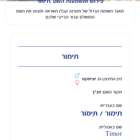
פירוש ומשמעות השם ,תימור
מאגר השמות הגדול של מטרנה קבלו השראה ומצאו את השם
המושלם עבור הבייבי שלכם
תימור
מין התינוק/ת:
יוניסקס
מקור השם:
תנ"ך
שם בעברית:
תימור / תִּימּוֹר
שם באנגלית:
Timor