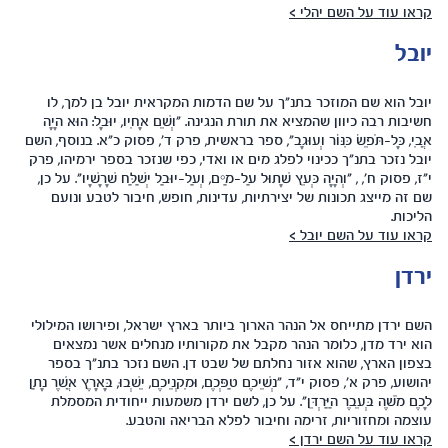
קראו עוד על השם יהלי >
יובל
יובל הוא שם המוזכר בתנ"ך על שם הדמות המקראית יובל בן למך, לו
חשיבות רבה כיוון שהמציא את תורת הנגינה. "וְשֵׁם אָחִיו, יוּבָל: הוּא הָיָה
אֲבִי, כָּל-תֹּפֵשׂ כִּנּוֹר וְעוּגָב", ספר בראשית, פרק ד', פסוק כ"א. בנוסף, השם
יובל נזכר בתנ"ך ככינוי לפלג מים או ואדי, כפי שנזכר בספר ירמיהו, פרק
י"ז, פסוק ח', , "וְהָיָה כְּעֵץ שָׁתוּל עַל-מַיִם, וְעַל-יוּבַל יְשַׁלַּח שָׁרָשָׁיו". על כן,
שם זה מייצג תכונות של יצירתיות, עדינות, חופש, חיבור לטבע ונועם
הליכות.
קראו עוד על השם יובל >
ירדן
השם ירדן מתייחס אל הנהר הארוך ביותר בארץ ישראל, ופירושו המילולי
הוא ירד מדן, כלומר הנהר מקבל את מקורותיו מנחלים אשר נמצאים
בצפון הארץ, שהוא אזור נחלתם של שבט דן. השם נזכר בתנ"ך בספר
יהושוע, פרק א', פסוק י"ד, "נְשֵׁיכֶם טַפְּכֶם, וּמִקְנֵיכֶם, יֵשְׁבוּ, בָּאָרֶץ אֲשֶׁר נָתַן
לָכֶם מֹשֶׁה בְּעֵבֶר הַיַּרְדֵּן". על כן, לשם ירדן משמעות ייחודית המסמלת
עוצמה ומחזוריות, זרימה וחיבור לפלא הבריאה והטבע.
קראו עוד על השם ירדן >