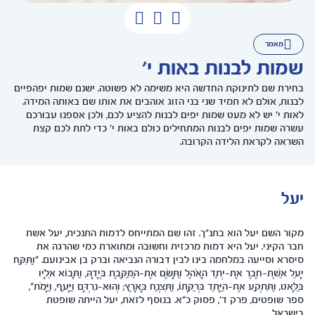
מאמר
שמות לבנות באות י'
בחירת שם לתינוקת החדשה היא משימה לא פשוטה. ישנם שמות יפהפיים
לבנות, אולם לא תמיד שני בני הזוג אוהבים את אותו שם באותה המידה.
לאות י' יש לא מעט שמות יפים לבנות להציע לכם, ולכן אספנו עבורכם
עשרה שמות יפים לבנות המתחילים כולם באות י' כדי לתת לכם קצת
השראה לקראת הלידה הקרובה.
יעל
מקור השם יעל הוא בתנ"ך. זהו שם המתייחס לדמות התנכית, יעל אשת
חבר הקיני. יעל היא דמות מרכזית וחשובה ומתוארת כמי שהרגה את
סיסרא וסייעה במלחמה בינו לבין דבורה הנביאה וברק בן אבינועם. "וַתִּקַּח
יָעֵל אֵשֶׁת-חֶבֶר אֶת-יְתַד הָאֹהֶל וַתָּשֶׂם אֶת-הַמַּקֶּבֶת בְּיָדָהּ, וַתָּבוֹא אֵלָיו
בַּלָּאט, וַתִּתְקַע אֶת-הַיָּתֵד בְּרַקָּתוֹ, וַתִּצְנַח בָּאָרֶץ; וְהוּא-נִרְדָּם וַיָּעַף, וַיָּמֹת",
ספר שופטים, פרק ד', פסוק כ"א. בנוסף לזאת, יעל הייתה שופטת
בישראל.