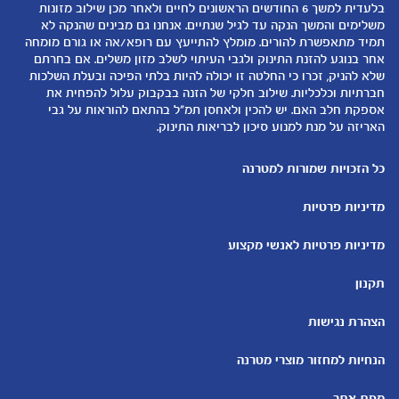
لموقع متيرنا باللغة العربية
בלעדית למשך 6 החודשים הראשונים לחיים ולאחר מכן שילוב מזונות
6-12 חודשים
התפתחות התינוק
משלימים והמשך הנקה עד לגיל שנתיים. אנחנו גם מבינים שהנקה לא
רכישת מוצרים
12-24 חודשים
תזונת תינוקות
תמיד מתאפשרת להורים. מומלץ להתייעץ עם רופא/אה או גורם מומחה
המוצרים שלנו
אחר בנוגע להזנת התינוק ולגבי העיתוי לשלב מזון משלים. אם בחרתם
טיפול בתינוק
שלא להניק, זכרו כי החלטה זו יכולה להיות בלתי הפיכה ובעלת השלכות
קופונים
הנקה
חברתיות וכלכליות. שילוב חלקי של הזנה בבקבוק עלול להפחית את
להיות הורים
אספקת חלב האם. יש להכין ולאחסן תמ"ל בהתאם להוראות על גבי
האריזה על מנת למנוע סיכון לבריאות התינוק.
כלים ומחשבונים
עוד נושאים
מחשבון ביוץ
שמות לבנים
כל הזכויות שמורות למטרנה
מחשבון הריון
שמות לבנות
מדיניות פרטיות
מחשבון שמות
בדיקות הריון
מחשבון התפתחות וגדילת התינוק
עקומות גדילה והתפתחות
מדיניות פרטיות לאנשי מקצוע
תינוקות
מחשבון שבועות הריון
אוכל לתינוקות
תקנון
מחשבון צבע עיניים
מתכונים לתינוקות
הצהרת נגישות
הנחיות למחזור מוצרי מטרנה
מפת אתר