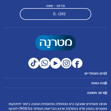
מדינה - שפה
IL - HE
דפים פופולריים
מטרנה לשירותכם
מועדון מטרנה
מפת האתר
היועצות שלנו
הטבות מועדון
אבני דרך
נושאים
שאלות נפוצות
להרשמה/התחברות לאתר
הודעה חשובה
לקראת הריון
לקראת לידה
צור קשר
הריון ולידה
תזונה ובריאות בהריון
אנחנו מאמינים שהנקה היא ההתחלה התזונתית הטובה ביותר לתינוקות
אודות
0-6 חודשים
שמות לתינוקות
ותומכים באופן מלא בהמלצת ארגון הבריאות העולמי (הWHO) להנקה