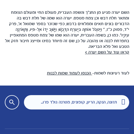
השם יערה מגיע מן התנ"ך והשפה העברית, מעולם החי ומעולם הצומח
ומתאר חלת דבש וכן צמח מטפס. יערה הוא שמה של חלת דבש בה
הדבורים בונים תאים וממלאים בדבש, כפי שנזכר בספר שמואל א', פרק
י"ד, פסוק כ"ז, " וַיִּטְבֹּל אוֹתָהּ בְּיַעְרַת הַדְּבָשׁ; וַיָּשֶׁב יָדוֹ אֶל-פִּיו, וַתָּאֹרְנָה
עֵינָיו". כמו כן, בשפה העברית, יערה הוא שמו של צמח מטפס המתאפיין
בתפרחת לבנה או צהובה. על כן, שם זה מיוחד במינו ומייצג חיבור חזק אל
הטבע ואל פלא הבריאה.
קראו עוד על השם יערה >
לעוד רעיונות לשמות-
הכנסו לעמוד שמות לבנות