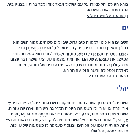
בורא העולם יהל מאורו על עם ישראל ויגאל אותו מכל צרותיו, בבניין בית
המקדש ובגאולה השלמה.
קראו עוד על השם יהל >
ים
השם ים הוא כינוי למקווה מים גדול, שבו מים מלוחים. מקור השם הוא
בתנ"ך ומצוין בספר דברים, פרק ג', פסוק י"ז, "וְהָעֲרָבָה, וְהַיַּרְדֵּן וּגְבֻל
מִכִּנֶּרֶת, וְעַד יָם הָעֲרָבָה יָם הַמֶּלַח, תַּחַת אַשְׁדֹּת ". הים הוא סמל תרבותי
המייצג את עוצמתה של הבריאה ואת עוצמתו של האל שיצר דבר עצום
שכזה, ולכן שם זה מיוחד במינו, ונושא עמו ערכים של חופש, חיבור
לאדמה ולסביבה וקשר חזק עם הבורא.
קראו עוד על השם ים >
יהלי
השם יהלי מגיע מן השפה העברית ומקורו בשם התנכי יהל, שפירושו יפיץ
אור, יזרח או יאיר, ולו משמעות חיובית המנבאת בשורות ואנרגיות טובות.
השם מצוין בספר איוב, פרק ל"א, פסוק כ"ו "אִם אֶרְאֶה אוֹר כִּי יָהֵל, וְיָרֵחַ
יָקָר הֹלֵךְ". הוספת האות י' אל השם מוסיפה לו קדושה, משום שאות זה היא
אחת מאותיות שמו של אלוהים, ובנוסף מעניקה לו משמעות של שייכות
אישית כאמור, יהל שלי.