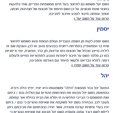
השם יעל משמש גם לתיאור בעל חיים ממשפחת הפריים, שחי בלהקות
בתנאי שטח מגוונים. על כן השם מיוחס אל תכונות של מנהיגות, חכמה,
אומץ, עוצמה, חיבור לטבע וחיבור לסביבה.
קראו עוד על השם יעל >
יסמין
השם יסמין לקוח מן השפה העברית ועולם הצומח והוא משמש לתיאור
שיח בר המתאפיין בתפרחת ריחנית בצבעים צהוב או לבן. הענקת שם זה
לילדה מייצג מכלול של תכונות כמו עדינות, חן, הדר, תפארת, יופי וריחניות.
כמו כן, מלמד השם על חיבור ליסודות הטבע, למחזוריות החיים ולעולם
רוחני, לפלא הבריאה ולקשר מיוחד עם האדמה והסביבה.
קראו עוד על השם יסמין >
יהל
הפועל יהל נגזר מהמונח "הילה" ומשמעותו היא יאיר, יפיץ הילה ויזרח.
בהתאמה, השם יהל מבטא את התרגשות ההורים עם הולדת בנם / ביתם
ואת תחושתם כי הבייבי החדש/ה ת/ימלא את הבית בהילת אור קסומה.
מעבר לכך, הבחירה בשם יהל משקפת את שאיפת ההורים כי בנם / ביתם
יהיו בעלי אישיות קורנת ומאירה, אשר יאירו בנוכחותם את סביבתם. ניתן
לייחס לשם רובד עמוק ומאמין: השם יהל מבטא את שאיפת ההורים כי