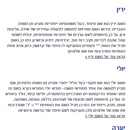
ירין
השם ירין הוא שם מיוחד, בעל משמעויות ייחודיות ומגיע מן השפה
העברית. פירוש השם מתייחס למעשה לפעולה עתידית של שירה, עליצות
ורון. על כן, מיוחסים לשם ערכים של חיוביות ואופטימיות, יכולת לשמח
קהל, אהבה לבריות, מצב רוח טוב, יצירתיות, דמיון וכישרון. כמו כן, השם
מכיל את האות "י" פעמיים המעניקה לו מימד של קדושה, כיוון והיא אחת
האותיות המרכיבות את שם אלוהים.
קראו עוד על השם ירין >
יולי
השם יולי הוא שם מקורי בעל צליל ייחודי ומגיע מן השפה הלטינית, שם
מציין למעשה את אחד מחודשי השנה- חודש יולי. החודש נקרא בשם זה
מפני שאחד הדיקטטוריים המרכזיים בהיסטוריה, יוליוס קיסר, נולד בחודש
זה ועל כן, מיוחסות לשם תכונות של מנהיגות, גדלות, עוצמה, השפעה,
אומץ, חוזק וייחודיות. כמו כן מכיל השם את האותיות "י" ו-"ו", שמרכיבות
את שמו של אלוהים ולכן מעניקות לשם מימד של קדושה ורוחניות.
קראו עוד על השם יולי >
יערה