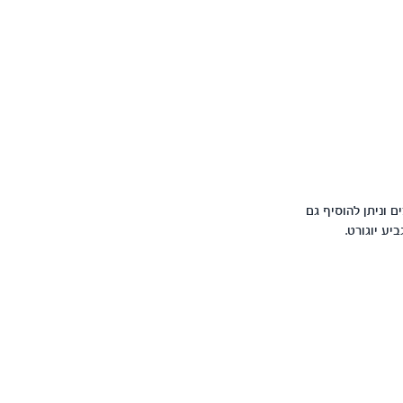
-3 תפוחי אדמה, בצל קצוץ מטוגן, עשבי תיבול, שום קצוץ, 3 כפות קמח, 2 ביצים וניתן להוסיף גם