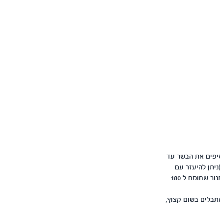
סיפים את הבשר עד
יתן להיעזר עם
מעט שמן על הידיים), מעליה מהדקים שכבת בשר ולבסוף שכבה נוספת של פירה תפו"א. מכניסים לתנור שחומם ל 180
תבלים בשום קצוץ,