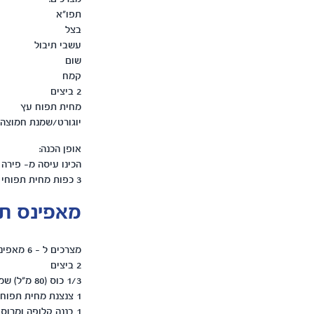
תפו"א
בצל
עשבי תיבול
שום
קמח
2 ביצים
מחית תפוח עץ
יוגורט/שמנת חמוצה
אופן הכנה:
3 כפות מחית תפוחי עץ. צרו לביבות בגודל נוח לאחיזה ואפו בתנור. ניתן להגיש לצד שמנת חמוצה/ גביע יוגורט.
מאפינס ת
מצרכים ל - 6 מאפינס:
2 ביצים
1/3 כוס (80 מ"ל) שמן קנולה
1 צנצנת מחית תפוח (ניתן להשתמש בכל טעם אחר)
1 בננה קלופה ומרוסקת (לא חובה)