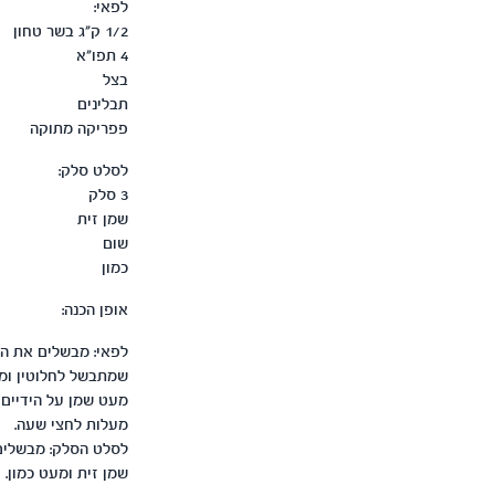
לפאי:
1/2 ק"ג בשר טחון
4 תפו"א
בצל
תבלינים
פפריקה מתוקה
לסלט סלק:
3 סלק
שמן זית
שום
כמון
אופן הכנה:
לפאי: מבשלים את הת
שמתבשל לחלוטין ומש
מעלות לחצי שעה.
לסלט הסלק: מבשלים 
שמן זית ומעט כמון.