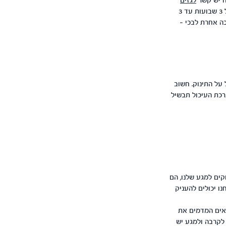
ח יש קשר
לגזים
של התינוק. סביר יותר שאם כאבי הבטן מתקיימים לפי חוק ה-3, כלומר מגיל 3 שבועות עד 3
לא סיבה אחרת לבכי –
 על התינוק. חשוב
רכת העיכול תבשיל
קים למגע שלנו, הם
ו יכולים להעניק
נאים המדמים את
 לקרבה ולמגע יש