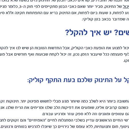
סר הבנה של ההבדלים, קוראים לכאבי הבטן של התינוק גזים בשעה שלא בהכר
כול
חודשים, 3 ימים בשבוע לפחות, 3 שעות ביום לפחות, אם התינוק בריא עם התפתחות תקינה ול
ה שמדובר בכאב בטן קוליקי.
ים? יש איך להקל?
יכול למנוע את הופעת כאבי הקוליק, אבל החדשות הטובות הן שיש לנו איך להקל
ף מעצמה ככל שיעבור הזמן. נכון, זה יכול לקחת שבועות ואף חודשים אבל מע
קו.
קל על התינוק שלכם בעת התקף קוליק:
שובה ביותר היא לשלב כמה שיותר מגע מבלי לחשוש מפינוק יתר. תינוקות זקו
כשהם קרובים אלינו, שומעים את דפיקות הלב שלנו ומריחים את הריח שלנו. אנחנ
עטופים ומוגנים וזה ללא ספק עוזר ומרגיע עבורם.
ודשי החיים הראשונים עדיין בשלבי הסתגלות לחיים "האמיתיים" והם זקוקים לת
טוף, חום ותנועתיות, ללא עומס של גירויים כך שיוכלו להרגיש בטוחים ורגועים.