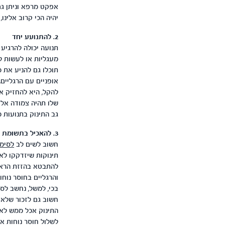
אפקט מרפא וניתן גם
יהיה הכי קרוב אלינו,
2. להתנועע יחד
תנועה יכולה להרגיע 
מעגליות או לעשות ל
תוכלו גם להניע את מ
אופניים עם הרגליים.
להקל, היא להחזיק א
שלו תהיה צמודה אל 
גב התינוק בתנועות מ
3. להאכיל בתשומת לב
חשוב לשים לב
לסימנ
להתבטא בהזזת הראש 
והרגליים בחוסר נוחו
בכי, למשל, נחשב לס
חשוב גם לזכור שלא 
התינוק אכל ממש לאח
לשלול חוסר נוחות א