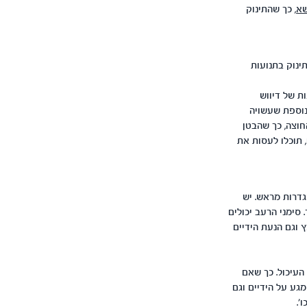
א
, כך שהתינוק
תינוק בתנועות
ת של דיווש
 נוספת שעשויה
חוצה, כך שהבטן
 תוכלו לעסות את
גדרות מראש. יש
כאלו שיראו סימנים ראשונים רק לאחר 3-4 שעות ויותר. סימני הרעב יכולים
 וגם הנעת הידיים
העיכול. כך שאם
גע על הידיים וגם
'.