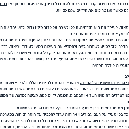
 לחבק את התינוק קרוב במגע עור לעור ככל הניתן, או להיעזר בעיטוף או
במנש
 גם כאשר אנו צריכים את הידיים שלנו פנויות.
מאוד, בעיקר אם היא חזרתית. תוכלו לשבת על כדור פיזיו גדול ולנוע יחד עם ה
תינוק אמבט חמים ולעסות את ביטנו.
ערכת העיכול באמצעות כיפוף של רגלי התינוק לכיוון הבטן ולייצר תנועות עדינו
 הדבר יכול לסייע לשחרור גזים ולהמריץ את פעילות המעי לעידוד יציאות. דרך
ת התינוק בתנוחת נמר על העץ: מקמו את התינוק על הזרוע ואפשרו לו להביט ה
הזרוע והרגליים ישתלשלו כלפי מטה. הלחץ על הבטן עשוי להקל עליו ואם תרצו,
עגליות בידכם הפנויה.
י הרעב הראשונים של התינוק
ולהאכיל בהתאם לסימנים הללו ולא לפי שעות מו
תינוקות שיזדקקו לארוחה לאחר שעתיים ויש 
לצדדים לחיפוש השד או הבקבוק, הכנסת ידיים לפה, מציצה נמרצת של המוצץ
ת.
ימן מאוחר יחסית ולכן מומלץ לשים לב דווקא לסימני הרעב הראשונים.
כל בכי מעיד על רעב וגם ריבוי ארוחות עלול להכביד על חוסר הנוחות במערכת 
רונה סביר להניח שהוא עוד לא רעב ועדיף קודם כל לנסות להרגיע באמצעות מ
חר כמו למשל: גרעפס תקוע שעוד לא השתחרר, חיתול שדורש החלפה, עייפות וכו