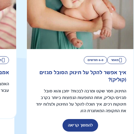
מאמר
6-0 חודשים
מ
איך אפשר להקל על תינוק הסובל מגזים
אמבט
(קוליק)?
האמבט
עבור 
התינוק חסר שקט ומרבה לבכות? יתכן והוא סובל
מגזים/קוליק, אחת התופעות הנפוצות ביותר בקרב
תינוקות רכים. איך תוכלו להקל על התינוק ולצלוח יחד
את התקופה המאתגרת הזו.
להמשך קריאה