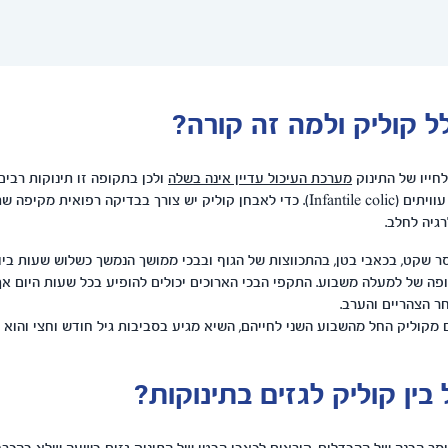
ל קוליק ולמה זה קורה?
חייו של התינוק
מערכת העיכול עדיין אינה בשלה
ולכן בתקופה זו תינוקות רבים
מקוליק – כאבי בטן עוויתים (Infantile colic). כדי לאבחן קוליק יש צורך בבדיקה רפואי
גיה לחלב.
סר שקט, בכאבי בטן, בהתכווצות של הגוף ובבכי ממושך הנמשך כשלוש שעות ביו
ה של למעלה משבוע. התקפי הבכי הארוכים יכולים להופיע בכל שעות היום אך
 הצהריים והערב.
ין קוליק לגזים בתינוקות?