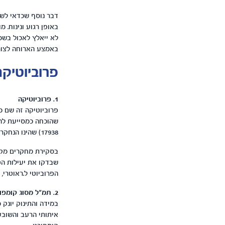
דבר נוסף שכדאי לשי
באופן רגוע ונינוח. 
לא ייאלץ לאכול בשכי
באמצע הארוחה לצורך
פרוביוטיקה
1. פרוביוטיקה
פרוביוטיקה זה שם כל
17938) שהינו הנחקר ביותר בהקשר של קוליק וההורים מכירים אותו אולי בשם ביוגאיה.
שבדקו את יעילות הטי
הפרוביוטי ל.ראוטרי
2. תמ"ל מסוג קומפורט
במידה והתינוק יונק
איתותי הרעב והשובע.