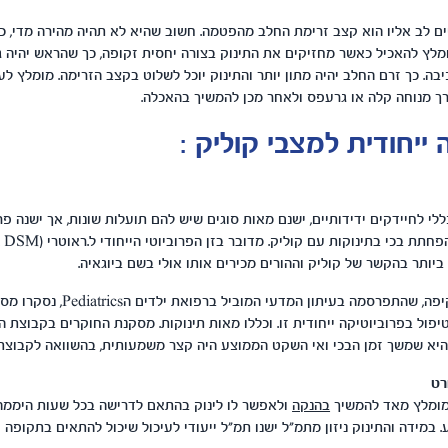
ם לב אליו הוא קצב זרימת החלב מהפטמה. חשוב שהיא לא תהיה מהירה מדי, כך
מומלץ להאכיל כאשר מחזיקים את התינוק בצורה יחסית זקופה, כך שהראש יהיה גב
בה. כך זרם החלב יהיה מתון יותר והתינוק יוכל לשלוט בקצב הזרימה. מומלץ 
 מנוחה קלה או גרעפס ולאחר מכן להמשיך בהאכלה.
 ייחודית למצבי קוליק
:
לי לחיידקים ידידותיים, ישנם מאות סוגים שיש להם תועלות שונות, אך ישנה פ
שהוכחה כמסייעת להפחתת בכי בתינוקות עם קולי
בסקירת מחקרים מקיפה, שהתפרסמה בעיתון
פול בפרוביוטיקה ייחודית זו. וכללו מאות תינוקות. מסקנת החוקרים בקבוצת הט
, היא שמשך זמן הבכי ואי השקט הממוצע היה קצר משמעותית, בהשוואה לקבוצת 
 מומלץ מאד להמשיך
בהנקה
ולאפשר לו לינוק בהתאם לדרישה בכל שעות היממה, כ
 במידה והתינוק ניזון מתמ"ל ישנו תמ"ל ייעודי לעיכול שיכול להתאים בתקופה ז