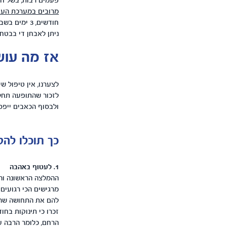
פעמים רבות, בשל חו
מרובים במערכת העי
ניתן לאבחן די בבטח
אז מה עוש
לצערנו, אין טיפול ש
לזכור שהתופעה תחלו
ולבסוף הכאבים ייפס
כך תוכלו לה
1. לעטוף באהבה
ההמלצה הראשונה והח
מרגישים הכי רגועים 
להם את התחושה שהם 
זכרו כי תינוקות בח
הרחם, כלומר הרבה עי