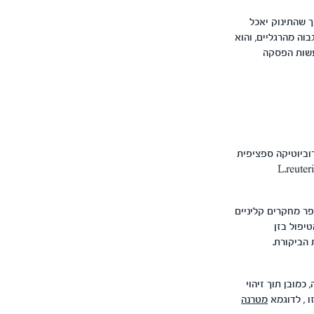
 שהתינוק יאכל
וה מהרגליים, והוא
לעשות הפסקה
רוביוטיקה ספציפית
ק. מדובר בזן הפרוביוטי הייחודי ל.ראוטרי (L.reuteri DSM
 המדעי המוביל ברפואת ילדים הPediatrics, נסקרו מספר מחקרים קליניים
יפול בזן
הביקורת.
מובן תוך זיהוי
ו , לדוגמא
מטרנה