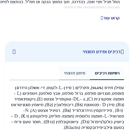
החל מגיל חצי שנה, בהדרגה, תוך המשך הנקה או תמ"ל, בהתאם לסימני
מוכנות התפתחותיים של התינוק.
קראו עוד
מאכלים ראשונים מומלצים לתינוקות: מזונות עשירים ומועשרים בברזל
כגון בשר בקר, הודו ועוף, דגים, קטניות, דגנים ודייסות וכן מזונות עשירים
בויטמין C כגון פירות וירקות.
דייסות מטרנה - ארוחה לתינוק - מגוונות את תפריטו של תינוקך
ומעניקות לו מזון עם ויטמינים ומינרלים כגון ברזל. הברזל הינו מינרל
החשוב להתפתחות התינוק, בתקופה בה הגדילה מואצת וחשוב לספק
רכיבים ומידע תזונתי
לתינוק את כל צרכיו.
דייסות מטרנה מגיעות במגוון טעמים. הוספת דייסה לתמ"ל - תרכובת
מזון לתינוק או לחלב אם מהווה דרך קלה ונוחה לחשוף את התינוק למגוון
רשימת רכיבים
סימון תזונתי
טעמים ומרקמים חדשים ומאפשרת את המעבר ההדרגתי ממזון נוזלי
למוצק.
עמילן תירס (94.6%), מינרלים: ( סידן-L-לקטט, די-אשלגן הידרוגן
כחלק מתפריט מגוון ניתן לשלב דייסה, את הדייסה רצוי להגיש בהכנה
פוספט, מגנזיום סולפט, ברזל סולפט, אבץ סולפט), ויטמינים: (L -
סמיכה לאכילה בכפית וניתן גם בהכנה דלילה לאכילה בבקבוק במידת
חומצה אסקורבית (C), DL- a-טוקופריל אצטט (E), ניקוטינאמיד
הצורך (בהתאם להוראות ההכנה הרשומות על האריזה).
(B3), סידן D –פנטוטנת (B5), ריבופלאבין (B2), תיאמין מונוניטראט
(B1) , פירידוקסין הידרוכלוריד (B6), רטיניל אצטט (A), N-
דייסת וניל מתאימה לתינוקות מגיל 6 חודשים.
פטרואיל-L-חומצה גלוטמית (חומצה פולית), פילוקווינון (K1) , D –
הדייסה נמסה מיד, אין צורך לבשל, רק להוסיף לתרכובת המזון לתינוקות.
ביוטין, כולקלציפרול (D3), ציאנוקובלמין (B12)) , חומר טעם וריח –
בטעם וניל,ביפידובקטריה (B.lactis).