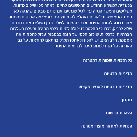
لموقع متيرنا باللغة العربية
בלעדית למשך 6 החודשים הראשונים לחיים ולאחר מכן שילוב מזונות
6-12 חודשים
התפתחות התינוק
משלימים והמשך הנקה עד לגיל שנתיים. אנחנו גם מבינים שהנקה לא
רכישת מוצרים
12-24 חודשים
תזונת תינוקות
תמיד מתאפשרת להורים. מומלץ להתייעץ עם רופא/אה או גורם מומחה
המוצרים שלנו
אחר בנוגע להזנת התינוק ולגבי העיתוי לשלב מזון משלים. אם בחרתם
טיפול בתינוק
שלא להניק, זכרו כי החלטה זו יכולה להיות בלתי הפיכה ובעלת השלכות
קופונים
הנקה
חברתיות וכלכליות. שילוב חלקי של הזנה בבקבוק עלול להפחית את
להיות הורים
אספקת חלב האם. יש להכין ולאחסן תמ"ל בהתאם להוראות על גבי
האריזה על מנת למנוע סיכון לבריאות התינוק.
כלים ומחשבונים
עוד נושאים
מחשבון ביוץ
שמות לבנים
כל הזכויות שמורות למטרנה
מחשבון הריון
שמות לבנות
מדיניות פרטיות
מחשבון שמות
בדיקות הריון
מחשבון התפתחות וגדילת התינוק
עקומות גדילה והתפתחות
מדיניות פרטיות לאנשי מקצוע
תינוקות
מחשבון שבועות הריון
אוכל לתינוקות
תקנון
מחשבון צבע עיניים
מתכונים לתינוקות
הצהרת נגישות
הנחיות למחזור מוצרי מטרנה