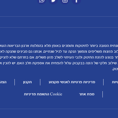
מועדון מטרנה
רכישת מוצרים
הטבות מועדון
המוצרים שלנו
נושאים
כלים ומחשבונים
להרשמה/התחברות לאתר
קופונים
לקראת לידה
מחשבון ביוץ
תזונה ובריאות בהריון
מחשבון הריון
שמות לתינוקות
מחשבון שמות
וב מזונות משלימים והמשך הנקה עד לגיל שנתיים. אנחנו גם מבינים שהנקה ל
בנוגע להזנת התינוק ולגבי העיתוי לשלב מזון משלים. אם בחרתם שלא להניק, ז
התפתחות התינוק
מחשבון התפתחות וג
 שילוב חלקי של הזנה בבקבוק עלול להפחית את אספקת חלב האם. יש להכין ו
תזונת תינוקות
מחשבון שבועות הריו
וק.
טיפול בתינוק
מחשבון צבע עיניים
יות
מדיניות פרטיות לאנשי מקצוע
תקנון
הצהר
הנקה
מתכונים לתינוקות
להיות הורים
מפת אתר
Cookie התאמת מדיניות