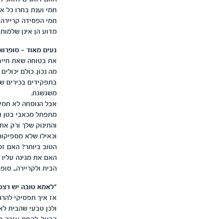
תמי וענת בחרו כל אח
תמי הפסידה קריירה 
מדוע הן אינן שלמות
נעים מאוד – סופרוומ
את בטוחה שאת חייבת
מה נכון. כולם יכולי
בתפקידים בכירים שמ
משגשגת.
אבל הנוסחה לא תמיד
מתפתל מכאבי בטן ונ
והתינוק שלך ורק את 
וכאילו שלא מספיקות
האם את מגינה עליו 
הבית ולקריירה... סופ
"לאמא טובה יש רצפה
אז איך תפסיקי להרג
ולכן טבעי שהבית לא