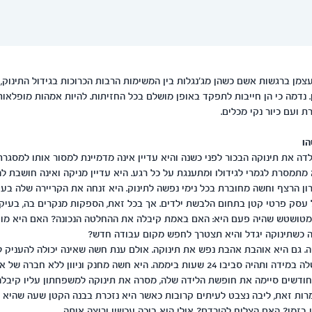
צמן ברגשות אשם כשהן מג'נגלות בין המשימות הרבות הכרוכות בגידול התינוק,
נדמה כי הן חייבות לתפקד באופן מושלם בכל החזיתות. להיות אמהות מופלאות,
 ועם כיור נקי מכלים.
הו
לדה את תינוקה הבכור לפני כשנה והיא עדיין אינה מדמיינת למסור אותו למסגרת 
תמסרת לגמרי לגידולו ומתענגת על כל רגע. היא עדיין מניקה ואינה חושבת לה
ון הרצף וחשה מחוברת בכל נימי נפשה לתינוק. היא זנחה את הקריירה שלה בעו
עסק פרטי קטן בתחום הלבשת ילדים. אך בכל זאת, הספקות מנקרים בה, בעיק
מטושטש שהיה פעם היא: האם באמת קיבלה את ההחלטה הנכונה? האם היא מוות
ה כשתינוקה יגדל והיא תצטרך לחפש מקום עבודה חדש?
ה. גם היא אוהבת אהבת נפש את תינוקה. אולם ענת חשה שאינה יכולה להעניק 
הרעננות והסבלנות שלה במידה ותהיה סביבו 24 שעות ביממה. היא חשה מחנק וניוון ללא חב
סביבה. לכן, בגיל 4 חודשים סיימה את חופשת הלידה שלה, מסרה את תינוקה למשפחתון עליו ק
מרות זאת, ליבה נצבט לעיתים קרובות כאשר היא נזכרת בבנה הקטן שעה שהיא ב
בזמן? האם הצליח להירדם? אולי הוא בוכה עכשיו ורוצה אותה...