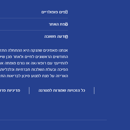
דפים פופולריים
מטרנה לשירותכם
מפת האתר
היועצות שלנו
אבני דרך
שאלות נפוצות
הודעה חשובה
לקראת הריון
צור קשר
הריון ולידה
אודות
0-6 חודשים
החודשים הראשונים לחיים ולאחר מכן שיל
لموقع متيرنا باللغة العربية
להתייעץ עם רופא/אה או גורם מומחה אחר 
6-12 חודשים
הפיכה ובעלת השלכות חברתיות וכלכליות.
12-24 חודשים
האריזה על מנת למנוע סיכון לבריאות התינ
כל הזכויות שמורות למטרנה
מדיניות פרט
עוד נושאים
שמות לבנים
שמות לבנות