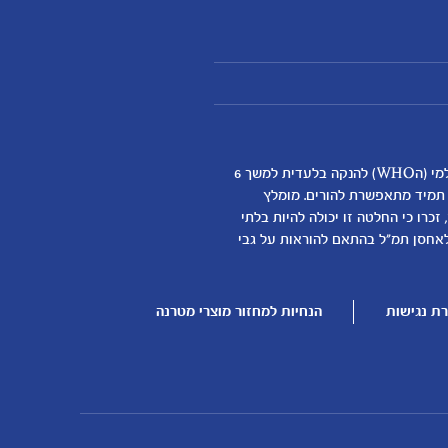
אנחנו מאמינים שהנקה היא ההתחלה התזונתית הטובה ביותר לתינוקות ותומכים באופן מלא בהמלצת ארגון הבריאות העולמי (הWHO) להנקה בלעדית למשך 6
א תמיד מתאפשרת להורים. מומלץ
כרו כי החלטה זו יכולה להיות בלתי
דילת התינוק
לאחסן תמ"ל בהתאם להוראות על גבי
ן
ת נגישות
הנחיות למחזור מוצרי מטרנה