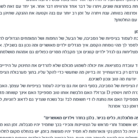
ת בפתרונות שונים, ויתרו על דבר אחד והרוויחו דבר אחר. אך יחד עם זאת לש
ופרנסה בטוחה. ענת ויתרה על זמן רב יותר עם בנה וקטעה את ההנקה. שתיהן ב
 עם החלטתן?
ן
 לעמוד בציפיות של הסביבה, של הבעל, של החמות ושל המומחים הגדולים להור
ם לספר לך מהי נוסחת הקסם. איך מגדלים ילדים מאושרים ומה נכון גם בשבילך. 
צליחות גם לגדל ילדים קטנים וכך מקבלת מסרים כפולים: גם אמהות מושלמת ו
 עובדת במציאות. את יכולה לשמוע מכולם שלא להרדים את התינוק על הידיים
רדם רק בזרועותייך זה בדיוק מה שתעשי כדי להקל עליו. בתוך מערבולת הציפי
יודעת מה טוב ונכון לשניכם.
 הציפיות של הסביבה, בסוף היום את גם צריכה לעמוד בציפיות של עצמך. האם
הטוב ביותר? האם זכרת לתת ויטמין D וברזל? האם הלבשת אותו טוב מספיק? האם אינך ק
מספיק? האם את נותנת לו די תשומת לב? ובל נשכח שצריך גם לדאוג לזוגיות, ל
רוומן כבר אמרנו?
 מלוכלכת, כלים בכיור, בלגן בחדר וילדים מאושרים"
יש אשמה? ותרי מראש על הצטיינות והכירי בכך שתמיד יהיו מגבלות. זמן הוא 
 יהיה כל הזמן נקי והארוחות לא תמיד יהיו מוגשות בזמן. יש בהחלט מקום לחל