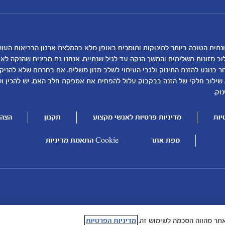
הטבות מועדון
המוצרים שלנו
נושאים
כלים ומחשבונים
להרשמה/התחברות לאתר
קופונים
לקראת לידה
מחשבון ביוץ
תזונה ובריאות בהריון
מחשבון הריון
שמות לתינוקות
מחשבון שמות
וב מזונות משלימים והמשך הנקה עד לגיל שנתיים. אנחנו גם מבינים שהנקה ל
בנוגע להזנת התינוק ולגבי העיתוי לשלב מזון משלים. אם בחרתם שלא להניק, ז
התפתחות התינוק
מחשבון התפתחות וג
 שילוב חלקי של הזנה בבקבוק עלול להפחית את אספקת חלב האם. יש להכין ו
תזונת תינוקות
מחשבון שבועות הריו
וק.
טיפול בתינוק
מחשבון צבע עיניים
יות
מדיניות פרטיות לאנשי מקצוע
תקנון
הצהר
הנקה
מתכונים לתינוקות
להיות הורים
מפת אתר
Cookie התאמת מדיניות
תר מהווה הסכמה לשימוש זה.
מדיניות הפרטיות