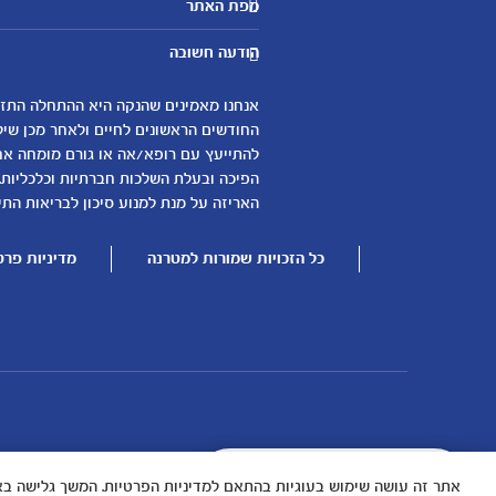
מפת האתר
היועצות שלנו
אבני דרך
שאלות נפוצות
הודעה חשובה
לקראת הריון
צור קשר
הריון ולידה
אודות
0-6 חודשים
החודשים הראשונים לחיים ולאחר מכן שיל
لموقع متيرنا باللغة العربية
להתייעץ עם רופא/אה או גורם מומחה אחר 
6-12 חודשים
הפיכה ובעלת השלכות חברתיות וכלכליות.
12-24 חודשים
האריזה על מנת למנוע סיכון לבריאות התינ
כל הזכויות שמורות למטרנה
מדיניות פרט
עוד נושאים
שמות לבנים
שמות לבנות
בדיקות הריון
עקומות גדילה והתפתחות תינוקות
ליצור קשר בכל שאלה
אתר זה עושה שימוש בעוגיות בהתאם למדיניות הפרטיות. המשך גלישה בא