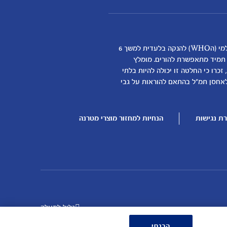
אנחנו מאמינים שהנקה היא ההתחלה התזונתית הטובה ביותר לתינוקות ותומכים באופן מלא בהמלצת ארגון הבריאות העולמי (הWHO) להנקה בלעדית למשך 6
א תמיד מתאפשרת להורים. מומלץ
כרו כי החלטה זו יכולה להיות בלתי
דילת התינוק
לאחסן תמ"ל בהתאם להוראות על גבי
ן
ת נגישות
הנחיות למחזור מוצרי מטרנה
גלול למעלה
הבנתי