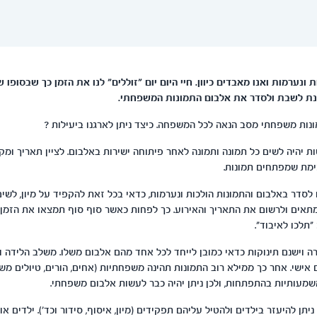
 ונערמות ואנו מאבדים כיוון. חיי היום יום "זוללים" לנו את הזמן כך שבסופו ש
נת לשבת ולסדר את אלבום התמונות המשפחתי.
ונות משפחתי מסב הנאה לכל המשפחה. כיצד ניתן לארגנו ביעילות ?
ת יהיה לשים כל תמונה ותמונה לאחר פיתוחה ישירות באלבום. לציין תאריך ומק
ימת שמפתחים תמונות.
לסדר באלבום והתמונות הולכות ונערמות, כדאי בכל זאת להקפיד על מיון, לשים
אים ולרשום את התאריך והאירוע. כך לפחות כאשר סוף סוף תמצאו את הזמן
תלכו לאיבוד".
ישי. אחר כך ממילא רוב התמונות תהינה משפחתיות (אחים, הורים, טיולים משו
משמעותיות בהתפתחות, ולכן ניתן יהיה כבר לעשות אלבום משפחתי.
ניתן להיעזר בילדים ולהטיל עליהם תפקידים (מיון, איסוף, סידור וכד'). ילדים 