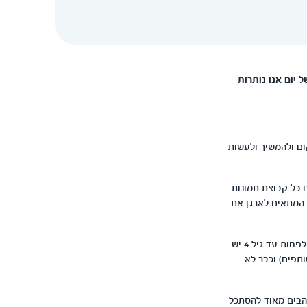
ל יום אנו נותרות
ום ולהמשיך ולעשות
 כל קבוצת תמונות
 המתאים לארגן את
כאשר המשפחה צעירה וישנם תינוקות כדאי כמובן לייחד לכל אחד מהם אלבום משלו. משלב הלידה ולפחות עד גיל 4 יש
תפים) וכבר לא
אוהבים מאוד להסתכל