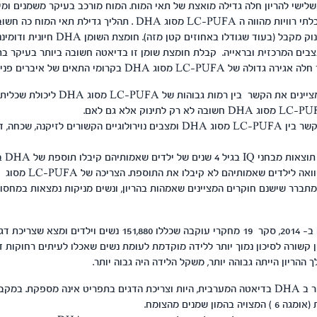
מכלל האנרגיה שהתינוק מקבל (בעוד שגודלו באחוזים
בים המרכזית ובראייה. קבלת חומצת שומן זו בדיאטה חשובה ביותר בעיקר ב
סוג DHA בקרומי התאים של איברים פנימיים ובעיקר המוח.
יש מחקרים רבים שמציינים את הקשר בין רמות גבוהות 
מחקרים רבים הראו קשר בין LC-PUFA מסוג DHA ומצבים נוירולוגיים הקשורים לזיקנ
מחקר א
מחקר נוסף שפורסם ב- 2014, סקר 19 מחקרי עוקבה שכללו 151,880 נשי
 קשורה לסיכון נמוך יותר ללידה מוקדמת לעומת נשים שאכלו לעיתים רחוקות ד
ההריון הייתה גבוהה יותר, משקל הלידה היה גבוה יותר.
היום יש יחסית מחסור ב DHA בדיאטה המערבית, היות וצריכת הדגים בתפריט אינה מספקת. 
מון שמנים מהצומח.