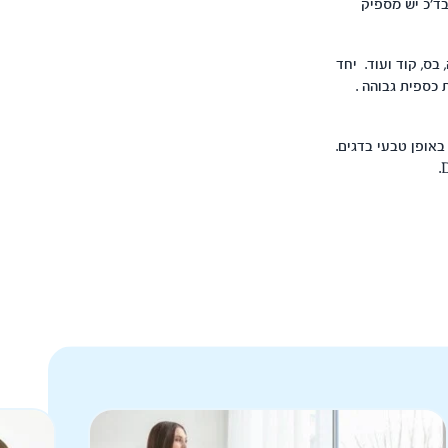
 להעשיר את התפריט ב- DHA כי ארכידונית בד'כ יש מספיק
ג, טונה, בס, קוד ועוד. יחד
 כספית גבוהה .