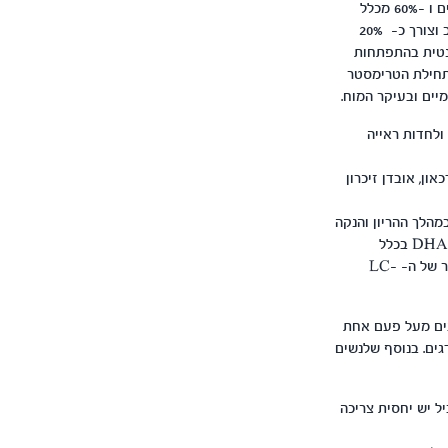
במהלך הטרימסטר השלישי להריון חלה גדילה מואצת של תאי המוח. המוח מורכב בעיקר משמנים ומים ו -60% מכלל
החומצות שומן הרב בלתי רוויות מהווה ה LC-PUFA מסוג DHA . תהליך גדילת תאי המוח כה חשוב וצורך כ- 20%
 קטן מזה). חומצת השומן DHA חיונית ודומיננטית בהתפתחות
תחילת הטרימסטר
של LC-PUFA מסוג DHA ליכולת שכלית ולחדות ראייה
ה, שכחה, דכאון, אובדן זיכרון
חר הראה כי תוצאות מבחני IQ בגיל 4 שנים של ילדים שאמותיהם קיבלו תוספת של DHA במהלך ההריון והנקה
היו גבוהים יותר בהשוואה לילדים שאמותיהם לא קיבלו את התוספת. הצריכה של LC-PUFA מסוג DHA בכלל
האוכלוסייה נבדקה, ומתברר שישנם חוקרים המציינים שאמהות בהריון, ונשים מניקות נמצאות במחסור של ה- LC-
ם וילדים ומצא שצריכת דגים מעל פעם אחת
גים. בנוסף שלנשים
במקביל יש יחסית צריכה