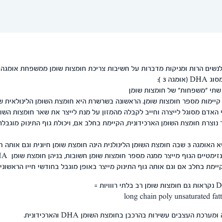
"משפחת" אומגה 6 קיימות מספר חומצות שומן. הראשונה בשרשרת היא חומצת השומן הלינולאי
גוף האדם מסוגל לייצרה וחייב לקבלה מהמזון על מנת לייצר את שאר חומצות הש
וצרת חומצת השומן הארכידונית, הקיימת בחלב אם, ויכולת גוף התינוק מוגבלת 
"המשפחה" השניה היא האומגה 3 שבה חומצת השומן הלינולנית הינה חומצת שומן חיונית וגם 
בשרשרת תהליכים אנזימטיים הגוף מייצר 
יימת בחלב אם וגם אותה גוף התינוק מייצר באופן מוגבל בחודשי חייו הראשונים
long chain poly unsaturated f
רכת העצבים עשירות בהרכבן בחומצת השומן DHA והארכידונית.