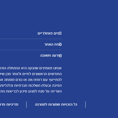
דפים פופולריים
מטרנה לשירותכם
מפת האתר
היועצות שלנו
אבני דרך
שאלות נפוצות
הודעה חשובה
לקראת הריון
צור קשר
הריון ולידה
אודות
0-6 חודשים
החודשים הראשונים לחיים ולאחר מכן שיל
لموقع متيرنا باللغة العربية
להתייעץ עם רופא/אה או גורם מומחה אחר 
6-12 חודשים
הפיכה ובעלת השלכות חברתיות וכלכליות.
12-24 חודשים
האריזה על מנת למנוע סיכון לבריאות התינ
כל הזכויות שמורות למטרנה
מדיניות פרט