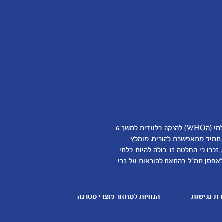
אנחנו מאמינים שהנקה היא ההתחלה התזונתית הטובה ביותר לתינוקות ותומכים באופן מלא בהמלצת ארגון הבריאות העולמי (הWHO) להנקה בלעדית למשך 6
א תמיד מתאפשרת להורים. מומלץ
כרו כי החלטה זו יכולה להיות בלתי
דילת התינוק
לאחסן תמ"ל בהתאם להוראות על גבי
ן
ת נגישות
הנחיות למחזור מוצרי מטרנה