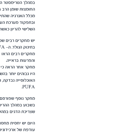
ובתפקוד מערכת העצ
השלישי להריון כאשר חלה אגירה גדולה של LC-PUFA מ
בתינוק הנולד. ה- LC-PUFA מסוג DHA חשובה לא רק לתינוק אלא גם לאם.
והפרעות בראייה.
PUFA.
בשבוע במהלך ההריון
שצריכת הדגים במהלך 
עודפת של ארכידונית (אומגה 6 ) המצויה בה