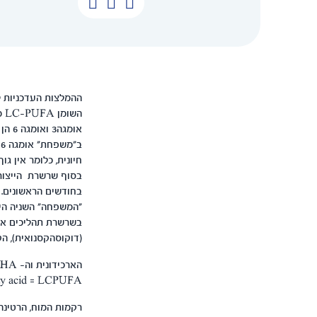
השומן LC-PUFA מסוג DHA (אומגה 3 ):
אומגה3 ואומגה 6 הן שתי "משפחות" של חומצות שומן
ב
חיונית, כלומר אין 
בסוף שרשרת הייצור נ
בחודשים הראשונים.
(דוקוסהקסנואית), הק
הארכידונית וה- DHA נקראות גם חומצות שומן רב בלתי רווויות =
atty acid = LCPUFA
רקמות המוח, הרטינה ומע