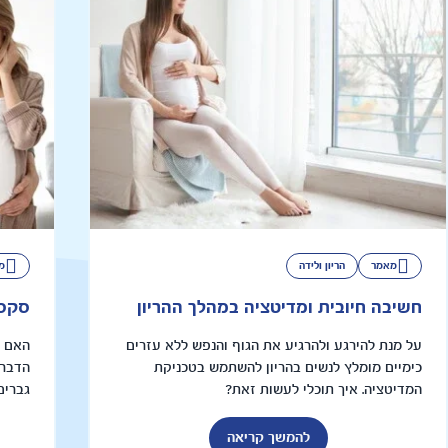
מאמר
הריון ולידה
מ
חשיבה חיובית ומדיטציה במהלך ההריון
סקס 
על מנת להירגע ולהרגיע את הגוף והנפש ללא עזרים
האם ה
כימיים מומלץ לנשים בהריון להשתמש בטכניקת
הדבר 
המדיטציה. איך תוכלי לעשות זאת?
גברים
להמשך קריאה