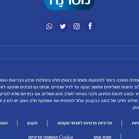
מועדון מטרנה
רכישת מוצרים
הטבות מועדון
המוצרים שלנו
נושאים
כלים ומחשבונים
להרשמה/התחברות לאתר
קופונים
לקראת לידה
מחשבון ביוץ
תזונה ובריאות בהריון
מחשבון הריון
שמות לתינוקות
מחשבון שמות
וב מזונות משלימים והמשך הנקה עד לגיל שנתיים. אנחנו גם מבינים שהנקה ל
בנוגע להזנת התינוק ולגבי העיתוי לשלב מזון משלים. אם בחרתם שלא להניק, ז
התפתחות התינוק
מחשבון התפתחות וג
 שילוב חלקי של הזנה בבקבוק עלול להפחית את אספקת חלב האם. יש להכין ו
תזונת תינוקות
מחשבון שבועות הריו
וק.
טיפול בתינוק
מחשבון צבע עיניים
יות
מדיניות פרטיות לאנשי מקצוע
תקנון
הצהר
הנקה
מתכונים לתינוקות
להיות הורים
מפת אתר
Cookie התאמת מדיניות