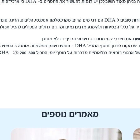
היחס בכמויות הצריכה בניהן מאוד חשוב,לכן יש לנסות
מקורות ל DHA: מקורות טובים ל DHA הם דגי מים קרים: מקרל,סלמון אטלנטי, הליבוט, הרינ
 על כללי הבטיחות ולהימנע מדגים נאים ומדגים גדולים העלולים להכיל תכולת
יל DHA – חומצת שומן ממשפחה אומגה 3 המצויה באופן טבעי בדגים.
וני רופאים בנלאומיים מדברות על תוסף יומי המכיל 200-300 מ'ג DHA.
מאמרים נוספים