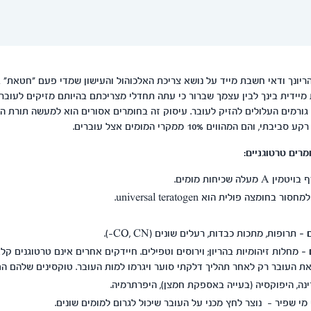
הריונך ודאי חשבת מייד על נושא צריכת האלכוהול והעישון שמדי פעם "חטאת" 
מיידית בינך לבין עצמך שברור כי עתה תחדלי מצריכתם בהיותם מזיקים לעובר.
 גורמים העלולים להזיק לעובר. עיסוק זה בחומרים אסורים הוא למעשה תורת ה
והם המהווים 10% ממקרי המומים אצל עוברים.
מרים טרטוגניים:
ן A מעלה שכיחות מומים.
בחומצה פולית הוא universal teratogen.
– תרופות, מתכות כבדות, רעלים שונים (CO, CN-).
– מחלות זיהומיות בהריון; וירוסים וטפילים. חיידקים אחרים אינם טרטוגנים ק
את העובר רק לאחר תהליך דלקתי סוער ויגרמו למות העובר. טוקסינים שלהם הם 
נה, היפוקסיה (בעייה באספקת חמצן), היפרתרמיה.
מי שפיר - נוצר לחץ מכני על העובר שיכול לגרום למומים שונים.