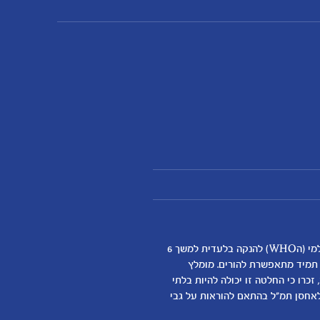
אנחנו מאמינים שהנקה היא ההתחלה התזונתית הטובה ביותר לתינוקות ותומכים באופן מלא בהמלצת ארגון הבריאות העולמי (הWHO) להנקה בלעדית למשך 6
א תמיד מתאפשרת להורים. מומלץ
כרו כי החלטה זו יכולה להיות בלתי
דילת התינוק
לאחסן תמ"ל בהתאם להוראות על גבי
ן