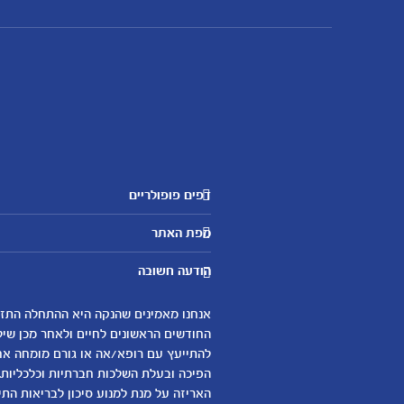
דפים פופולריים
מטרנה לשירותכם
מפת האתר
היועצות שלנו
אבני דרך
שאלות נפוצות
הודעה חשובה
לקראת הריון
צור קשר
הריון ולידה
אודות
0-6 חודשים
החודשים הראשונים לחיים ולאחר מכן שיל
لموقع متيرنا باللغة العربية
להתייעץ עם רופא/אה או גורם מומחה אחר 
6-12 חודשים
הפיכה ובעלת השלכות חברתיות וכלכליות.
12-24 חודשים
האריזה על מנת למנוע סיכון לבריאות התינ