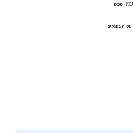
– מחלות של האם כמו סוכרת (שהתחילה לפני הכניסה להריון) ופנילקטונוריה (PKU). מכאן
ועלייה בפגמים