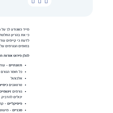
מייד כשנודע לך על 
כי את בהריון החלטת 
לדעת כי קיימים עוד
במומים הנגרמים על רקע סביבתי, 
להלן פירוט אודות חו
תזונתיים
– עודף בויטמי
כל חומר הגורם למחסור 
אלכוהול
טרטוגנים
כימיים
גורמים
זיהומיים
יכולים להדביק 
פיסיקליים
– קרי
מכניים
- מיעוט 