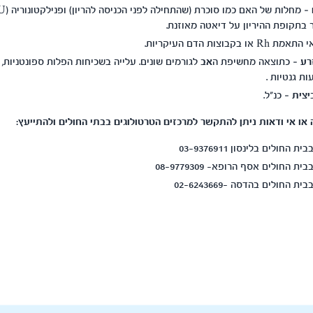
בתקופת ההיריון על דיאטה מאוזנת.
ת Rh או בקבוצות הדם העיקריות.
רע
– כתוצאה מחשיפת ה
אב
לגורמים שונים. עלייה בשכיחות הפלות ספונטניות, 
ת גנטיות .
יצית
– כנ"ל.
ו אי ודאות ניתן להתקשר למרכזים הטרטולוגים בבתי החולים ולהתייעץ:
החולים בלינסון 03-9376911
ת החולים אסף הרופא- 08-9779309
 החולים בהדסה -02-6243669