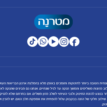
מועדון מטרנה
רכישת מוצרים
הטבות מועדון
המוצרים שלנו
נושאים
כלים ומחשבונים
להרשמה/התחברות לאתר
קופונים
לקראת לידה
מחשבון ביוץ
תזונה ובריאות בהריון
מחשבון הריון
שמות לתינוקות
מחשבון שמות
וב מזונות משלימים והמשך הנקה עד לגיל שנתיים. אנחנו גם מבינים שהנקה ל
בנוגע להזנת התינוק ולגבי העיתוי לשלב מזון משלים. אם בחרתם שלא להניק, ז
התפתחות התינוק
מחשבון התפתחות וג
 שילוב חלקי של הזנה בבקבוק עלול להפחית את אספקת חלב האם. יש להכין ו
תזונת תינוקות
מחשבון שבועות הריו
וק.