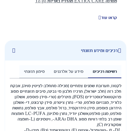
וב בהזנת התינוק | לשימוש מחוץ לבית
, כך שגם אם מזדמן לכן לעיתים הצורך
זה כשתינוקך אצל סבתא או עם הבייביסיטר או
שיצאתם לטיול קטן בפארק, מארז EXTRA CARE מהדרין טו-גו הוא
ירה של בקבוק בכל זמן ובכל מקום.
מזון הטוב ביותר לתינוק.
 לאחר התייעצות עם רופא/ה או אח/ות
ורך להשתמש בו ואופן השימוש. יש להכין את
ל גבי האריזה או לפי הוראות רופא/ה או
 על אלרגנים
סימון תזונתי
לבד. המידע המופיע על גבי אריזת המוצר הוא
ם (מכילה מתחלב: לציטין סויה), אבקת
ובע במקרה של חוסר התאמה.
 חלבון מי גבינה, סיבים תזונתיים מסוג
פרוקטואוליגוסכרידים (FOS), מינרלים: (טרי-סידן פוספט, אשלגן
- נתרן ציטרט, סידן קרבונט, די-אשלגן
קסיד, ברזל סולפט, אבץ סולפט, נחושת
סולפט, מנגן סולפט,אשלגן יודיד, נתרן סלניט), LC-PUFA חומצות
שומן רב בלתי רוויות מסוג DHA וARA-, ויטמינים: (L-חומצה
α -DL -טוקופריל-אצטט (E), ניקוטינאמיד (B3), סידן-D-