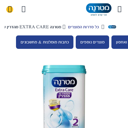
רים
מטרנה EXTRA CARE מהדרין שלב 2
כתבות מומלצות & מחשבונים