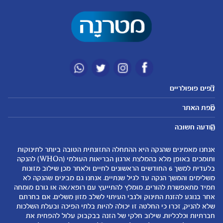
מועדון מטרנה
הטבות מועדון
נושאים
להרשמה/התחברות לאתר
לקראת לידה
תזונה ובריאות בהריון
חלה התזונתית הטובה ביותר לתינוקות
שמות לתינוקות
ותומכים באופן מלא בהמלצת ארגון הבריאות העולמי (הWHO) להנקה
ודשים הראשונים לחיים ולאחר מכן שילוב מזונות
התפתחות התינוק
שנתיים. אנחנו גם מבינים שהנקה לא
תזונת תינוקות
 להתייעץ עם רופא/אה או גורם מומחה
י העיתוי לשלב מזון משלים. אם בחרתם
טיפול בתינוק
יכולה להיות בלתי הפיכה ובעלת השלכות
הנקה
י של הזנה בבקבוק עלול להפחית את