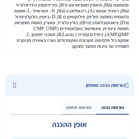
פנטוטנת (B5), תיאמין מונוניטראט (B1), פירידוקסין הידרוכלוריד
(B6), רטיניל אצטט (A), ריבופלאבין (B2), N- פטרואיל-L-חומצה
גלוטמית (חומצה פולית), פילוקווינון (K1), D-ביוטין, כולקלציפרול
D), ציאנוקובלאמין (B12)), כולין כלוריד, טאורין, מווסת חומציות:
חומצה ציטרית, אינוסיטול, נוקלאוטידים (CMP, UMP,
AMP,GMP), ביפידובקטריה ( B.Lactis), מעכבי חמצון: L-
טוקופרולים. נארז באווירה מבוקרת
קן).
 אחסון
פן ההכנה