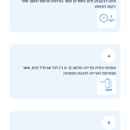
ם אשר הורתחו מראש למשך שתי
הוסיפו כפית מדידה מלאה (כ-9 ג') לכל 60 מ"ל מים, אשר
מטרנה