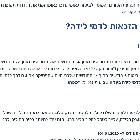
ת תקופת הקורונה המוסד לביטוח לאומי עדכן באופן זמני את הגדרות תקופת ה
 הקורונה.
הזכאות לדמי לידה?
:
אם המעסיק שילם עבורך דמי ביטוח 10 חו
יון ("היום הקובע") את זכאית לדמי לידה בעד 12 שבועות ( 84 ימי זכאות).
אם שולמו בעדך דמי ביטוח 6 חודשים מתוך 14 החודשים שלפני היום שהפסיקת את עבודתך ב
 6 שבועות 42) ימי זכאות(
ביטוח לאומי משלם ליולדת לחשבון הבנק שלה, בהתאם למספר הילדים שנולדו 
נק הלידה, עלייך לטפל בהליך הבירוקרטי הזה עוד בהיותך בבית החולים, לפני 
ל- 01.01.2020)