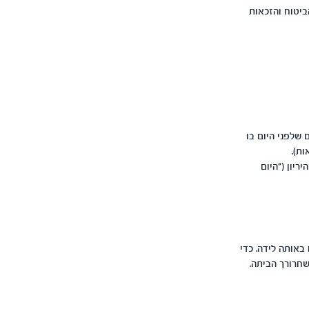
ביטוח והזכאות
דשים מתוך 14 החודשים, או 15 חודשים מתוך 22 החודשים שלפני היום בו
זמן ההיריון ("היום
באותה לידה. כדי
שחרורך הביתה.