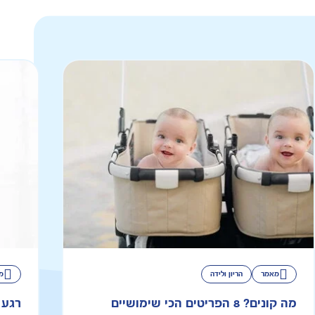
מאמר
הריון ולידה
מ
מה קונים? 8 הפריטים הכי שימושיים
רגע 