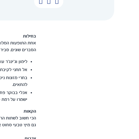
בחילות
אחת התופעות המלוות
הסברים שונים. סביר 
לימון וג'ינג'ר 
אל תתני לקיבתך להיות ריקה. אכלי -6
בחרי מזונות ניט
להתאים.
אכלי בבוקר פחמ
ישמרו על רמת ס
הקאות
הכי חשוב לשתות הרבה
גם מיץ טבעי סחוט א
צרבות