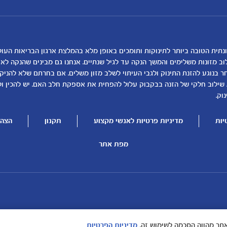
הטבות מועדון
המוצרים שלנו
נושאים
כלים ומחשבונים
להרשמה/התחברות לאתר
קופונים
לקראת לידה
מחשבון ביוץ
תזונה ובריאות בהריון
מחשבון הריון
שמות לתינוקות
מחשבון שמות
וב מזונות משלימים והמשך הנקה עד לגיל שנתיים. אנחנו גם מבינים שהנקה ל
בנוגע להזנת התינוק ולגבי העיתוי לשלב מזון משלים. אם בחרתם שלא להניק, ז
התפתחות התינוק
מחשבון התפתחות וג
 שילוב חלקי של הזנה בבקבוק עלול להפחית את אספקת חלב האם. יש להכין ו
תזונת תינוקות
מחשבון שבועות הריו
וק.
טיפול בתינוק
מחשבון צבע עיניים
יות
מדיניות פרטיות לאנשי מקצוע
תקנון
הצהר
הנקה
מתכונים לתינוקות
להיות הורים
מפת אתר
תר מהווה הסכמה לשימוש זה.
מדיניות הפרטיות