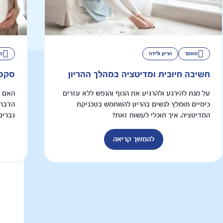
מאמר
הריון ולידה
מ
חשיבה חיובית ומדיטציה במהלך ההריון
סקס 
על מנת להירגע ולהרגיע את הגוף והנפש ללא עזרים
האם ה
כימיים מומלץ לנשים בהריון להשתמש בטכניקת
הדבר 
המדיטציה. איך תוכלי לעשות זאת?
גברים
להמשך קריאה