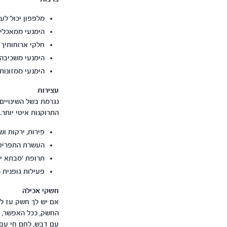
מלפפון יכול לעז
הימנעי ממאכלים 
חלקי ארוחותיך 
הימנעי משכיבה 
הימנעי ממזונות
עצירות
נגרמת בשל השינויים
התרוקנות איטי יותר.
פירות, ירקות וש
העשרת התפריט ב
תרופת 'סבתא יד
פעילות גופנית 
חשקי אכילה
אם יש לך חשק עז למ
החשק, ככל האפשר, ל
עם דבש, לחם חי עם ר