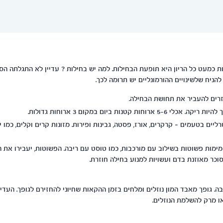
 כמעט כל הריון היא תופעת הבחילות. למה יש בחילות ? עדיין לא התגלתה הסי
להניח שלשינויים ההורמונליים יש תרומה לכך.
עוזרים להעביר את תחושת הבחילה.
5 ארוחות קטנות ביום במקום 3 ארוחות גדולות.
רליים בטעמים – קרקרים, אורז, פסטה, גבינות ופירות. מזונות קרים וקלים, כמו יו
ימות פשוטות בשילוב עם מורכבות, כמו טוסט עם ריבה. הפשוטות, יעבירו את 
וכר מאוזנת בדם ועשויות למנוע בחילה חוזרת.
. גופך מאבד המון נוזלים ומלחים בזמן ההקאות שחיוני להחזירם לגופך. העדיפ
ו מרק להשלמת הנוזלים.