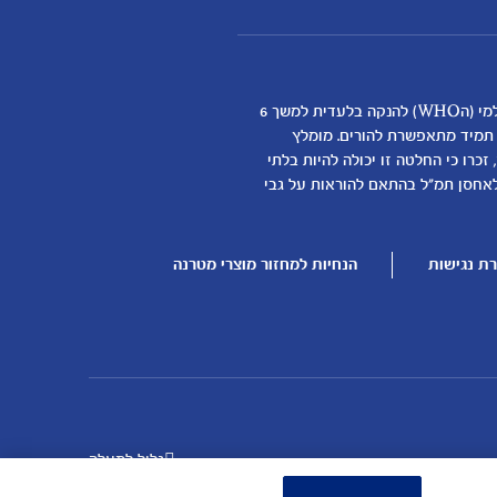
אנחנו מאמינים שהנקה היא ההתחלה התזונתית הטובה ביותר לתינוקות ותומכים באופן מלא בהמלצת ארגון הבריאות העולמי (הWHO) להנקה בלעדית למשך 6
א תמיד מתאפשרת להורים. מומלץ
כרו כי החלטה זו יכולה להיות בלתי
דילת התינוק
לאחסן תמ"ל בהתאם להוראות על גבי
ן
ת נגישות
הנחיות למחזור מוצרי מטרנה
גלול למעלה