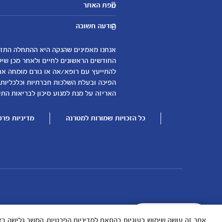
מפת האתר
היועצות שלנו
אבני דרך
שאלות נפוצות
הודעה חשובה
לקראת הריון
צור קשר
הריון ולידה
אודות
0-6 חודשים
החודשים הראשונים לחיים ולאחר מכן שיל
لموقع متيرنا باللغة العربية
להתייעץ עם רופא/אה או גורם מומחה אחר 
6-12 חודשים
הפיכה ובעלת השלכות חברתיות וכלכליות.
12-24 חודשים
האריזה על מנת למנוע סיכון לבריאות התינ
כל הזכויות שמורות למטרנה
מדיניות פרט
עוד נושאים
שמות לבנים
שמות לבנות
בדיקות הריון
עקומות גדילה והתפתחות תינוקות
ליצור קשר בכל שאלה
אתר זה עושה שימוש בעוגיות בהתאם למדיניות הפרטיות. המשך גלישה בא