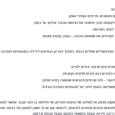
ור.
מטוגנים, חריפים ועתירי שומן.
לקטנות ובכך תימנעי את הרגשת הכובד והלחץ על בטנך.
לאחר הארוחה.
 המרפים את שסתום הקיבה – נענע, קפאין ומנטה.
 ההורמונליים שחלים בגופך במהלך ההריון, הגורמים לירידת בתנועתיות מערכת 
תיית מים מרובה יכולים לסייע.
סיבים כגון דגנים מלאים וקטניות.
ועה' – מיץ שזיפים מיובשים שהושרו במים חמים.
משפיעה באופן חיובי על תנועתיות מערכת העיכול.
שהו מתוק או לשילוב של מזונות מוזרים, אל תילחמי בו הוא יעבור. אפשר לנסו
מזונות מזינים שיתרמו לתזונתך. לדוגמה אם יש לך חשק למתוק נסי לבחור מתוק
יבה, פירות, עוגות בחושות במקום עוגות קצפת וכדומה.