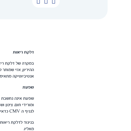
דלקת ריאות
במקרה של דלקת ריאו
ההיריון, אזי שמותר 
אנטיביוטיקה מתאימה לדלקת, בין היתר Roxithromycin, זינ
שפעת
שפעת אינה נחשבת כמ
ומורידי חום. צינון 
לנגיף ה CMV כדאי לבצע בדיקת דם חוזרת למחלה, בטווח סביר מסיומה.
בניגוד לדלקת ריאות,
מאליו.