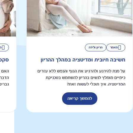
מאמר
הריון ולידה
מ
חשיבה חיובית ומדיטציה במהלך ההריון
סקס 
על מנת להירגע ולהרגיע את הגוף והנפש ללא עזרים
האם ה
כימיים מומלץ לנשים בהריון להשתמש בטכניקת
הדבר 
המדיטציה. איך תוכלי לעשות זאת?
גברים
להמשך קריאה