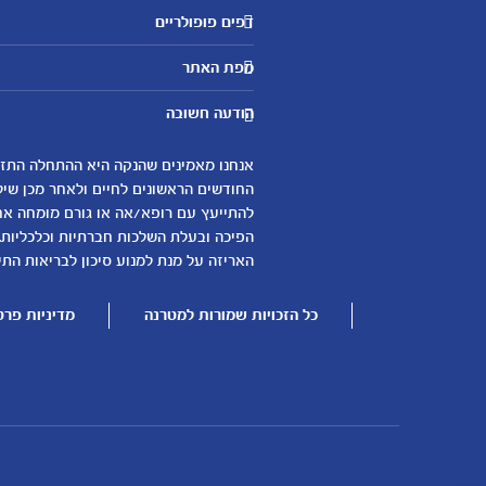
דפים פופולריים
מטרנה לשירותכם
מפת האתר
היועצות שלנו
אבני דרך
שאלות נפוצות
הודעה חשובה
לקראת הריון
צור קשר
הריון ולידה
אודות
0-6 חודשים
החודשים הראשונים לחיים ולאחר מכן שיל
لموقع متيرنا باللغة العربية
להתייעץ עם רופא/אה או גורם מומחה אחר 
6-12 חודשים
הפיכה ובעלת השלכות חברתיות וכלכליות.
12-24 חודשים
האריזה על מנת למנוע סיכון לבריאות התינ
כל הזכויות שמורות למטרנה
מדיניות פרט
עוד נושאים
שמות לבנים
שמות לבנות