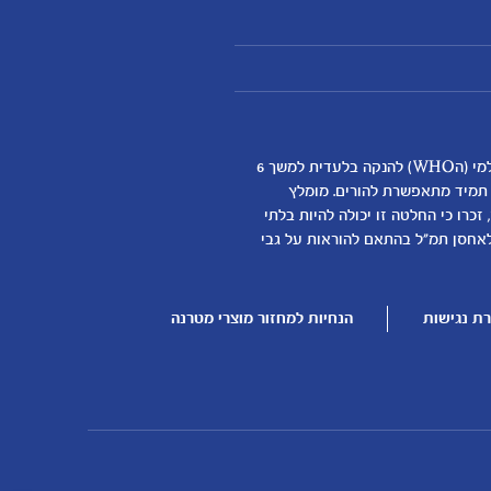
אנחנו מאמינים שהנקה היא ההתחלה התזונתית הטובה ביותר לתינוקות ותומכים באופן מלא בהמלצת ארגון הבריאות העולמי (הWHO) להנקה בלעדית למשך 6
א תמיד מתאפשרת להורים. מומלץ
כרו כי החלטה זו יכולה להיות בלתי
דילת התינוק
לאחסן תמ"ל בהתאם להוראות על גבי
ן
ת נגישות
הנחיות למחזור מוצרי מטרנה