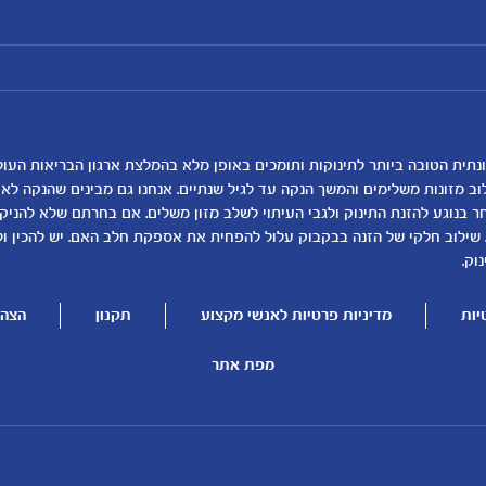
מועדון מטרנה
רכישת מוצרים
הטבות מועדון
המוצרים שלנו
נושאים
כלים ומחשבונים
להרשמה/התחברות לאתר
קופונים
לקראת לידה
מחשבון ביוץ
תזונה ובריאות בהריון
מחשבון הריון
שמות לתינוקות
מחשבון שמות
וב מזונות משלימים והמשך הנקה עד לגיל שנתיים. אנחנו גם מבינים שהנקה ל
בנוגע להזנת התינוק ולגבי העיתוי לשלב מזון משלים. אם בחרתם שלא להניק, ז
התפתחות התינוק
מחשבון התפתחות וג
 שילוב חלקי של הזנה בבקבוק עלול להפחית את אספקת חלב האם. יש להכין ו
תזונת תינוקות
מחשבון שבועות הריו
וק.
טיפול בתינוק
מחשבון צבע עיניים
יות
מדיניות פרטיות לאנשי מקצוע
תקנון
הצהר
הנקה
מתכונים לתינוקות
להיות הורים
מפת אתר