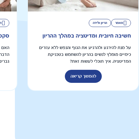
מאמר
הריון ולידה
מ
חשיבה חיובית ומדיטציה במהלך ההריון
סקס 
על מנת להירגע ולהרגיע את הגוף והנפש ללא עזרים
האם ה
כימיים מומלץ לנשים בהריון להשתמש בטכניקת
הדבר 
המדיטציה. איך תוכלי לעשות זאת?
גברים
להמשך קריאה