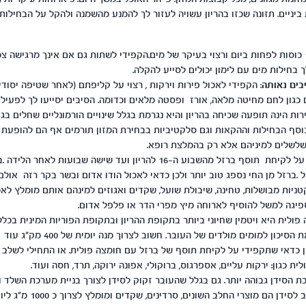
 2-3 ארוחות ביניים. תזונה שכזו בהריון עשויה לעזור לך להמנע מהשמנה ולהקל על הבחיל
: של 10 כוסות לפחות ביום ורצוי בעיקר של מים.הקפידי לשתות גם אם אינך מרגישה
ך בחילות מים עם לימון יכולים לסייע להקלה.
בים נאותה
: הקפידי לאכול פירות וירקות , רצוי על קליפתם (לאחר שטיפה יסודית
 כגון לחם מחיטה מלאה, אורז ופסטה מלאים וכדומה. הסיבים יסייעו לך לפעילו
רות הינה תופעה שכיחה בהריון והיא נגרמת בגלל שינויים הורמונליים שחלים בג
נוסף הבחילות וההקאות וגם סלקטיביות בבחירת המזון תורמים אף הם להופעת ע
שלים למיניהם אלא רק בהמלצת רופא.
: חשוב להקפיד על לקיחת תוסף ברזל מהשבוע ה-16 להריון ועד שישה שבועו
 .ברזל מן החי נספג טוב יותר ולכן כדאי לאכול הודו אדום ובשר בקר רזה אולם
טניות מבושלות, טחינה, שיבולת שועל, שקדים ואגוזים למינהם אותם מומלץ לא
 פולית היא ויטמין שחיוני ביותר בתקופת ההריון ובתקופת הפוריות המינית בכלל
במחקרים כמפחית את הסיכון למומים מולדים של
ן כדאי שתקפידי על לקיחת תוסף של ברזל עם חומצה פולית. או התחילי לשלב 
ת כגון: ירקות עליים, אספרגוס, ברוקולי, אפונה ירוקה, תרד, חסה ועוד.
כת הסידן גבוהה יותר. גם בגלל שהעובר זקוק לסידן לצורך בניית מערכת השלד ו
סידן הם מוצרי החלב השונים, סרדינים, שקדים ומומלץ לצרוך כ 1000 מ"ג ליום.