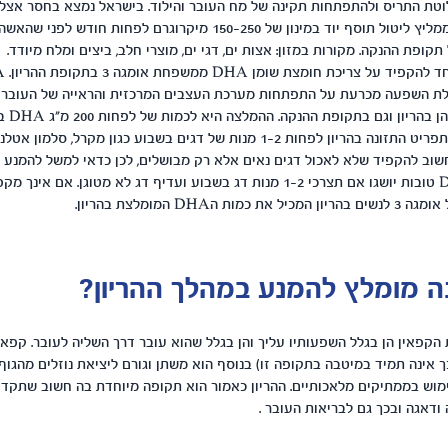
בלוטת התריס ולהתפתחות תקינה של מח העובר והילוד. בישראל נמצא בחסר אצל נ
לכן משרד הבריאות ממליץ ליטול תוסף יוד במינון של 150-250 מיקרוגרם לפחות
תקופת ההנקה. מקורות במזון: אצות ים, דגי ים, מוצרי חלב, ביצים ומלח מיודד.
ת השפעה מכרעת על התפתחות מערכת העצבים המרכזית והראייה של העובר וה
להקפיד ע
דגים מומלץ לשלב בתפריט התזונה בהריון לפחות 1-2 מנות של דגים בשבוע כגון מקרל, 
 חשוב להקפיד שלא לאכול דגים נאים אלא רק מבושלים, לכן כדאי למשל להמנע 
מעושנים. רמות DHA טובות יושגו אם תצרכי 1-2 מנות דג בשבוע ועדיף דג לא מטוגן
 הDHA המומלצת בהריון.
נה מומלץ להמנע במהלך ההריון?
הקפאין הן בגלל השפעותיו עליך והן בגלל שהוא עובר דרך השליה לעובר. קפאין 
 אינה תמיד במיטבה בתקופה זו) בנוסף הוא משתן וגורם ליציאת נוזלים מהגוף
מוש בממתיקים מלאכותיים. ההריון כאמור הוא תקופה מיוחדת בה חשוב שתקדי
ודאגה ובכך גם לבריאות העובר .