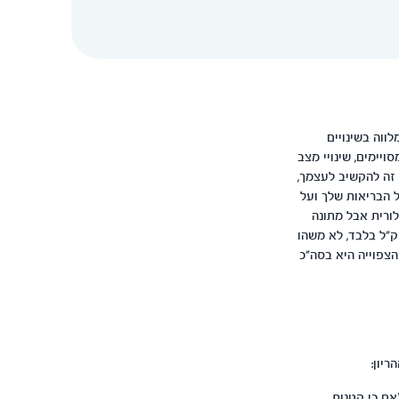
ים, המלווה בשינויים
ויימים, שינויי מצב
 זה להקשיב לעצמך,
ל הבריאות שלך ועל
ורית אבל מתונה
יה בכמות הקלוריות הנדרשת ליום מתחילה בטרימסטר השני בלבד והיא בממוצע ב300 קק"ל בלבד, לא משהו
הצפוייה היא בסה"כ
יון:
ל במשך היום: 3 ארוחות עיקריות (אם כי קטנות,