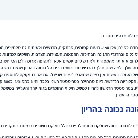
מנהלת מדעית מטרנה
הריון הינו תקופה מיוחדת במינה, אלו 40 שבועות קסומים, מרתקים, מרגשים ולעיתים גם מלחיצ
רמונלים ובהרגלי התזונה. הבחילות, ההקאות, העצירות, הצרבות, חשקים למזונות מס
 להוציא אותך מהמסגרת ולא רק ליום יומיים אלא לתקופה ארוכה, לכן הכי חשוב
נות שלך ולמה שגורם לך להרגיש טוב. כשמדברים על תזונה בהריון שמים דגש ע
 העובר. ראשית אין סיבה שתאכלי "עבור שניים". את אמנם זקוקה לתוספת קל
בלבד, העלי
 בטרימסטר הראשון להריון למשל, חילוף החומרים בגוף יורד והעלייה במשקל 
נה נכונה בהריון
ים לתזונה נבונה שחלקם נכונים לחיים בכלל וחלקם חשובים במיוחד בתקופת ההר
: השתדלי לצרוך מזונות מגוונים, מכל קבוצות המזון. פיזור האוכ