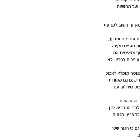
ות ועל תחושות
 צמא זה חשוב למניעת
 עם מים וסבון) ,
ת מעיים תקינה
וף ומאיטים את
צירות בהריון. לא
ת לאחר הלידה .בנוסף מומלץ לאכול
 ישנם גם מקורות
כול בשילוב עם
 והוא הוכח
 העובר. חשוב לצרוך מנה יומית של 400 מק"ג עוד לפני ההפריה. לכן
בתפריט מזונות
גם כי הגוף שלך