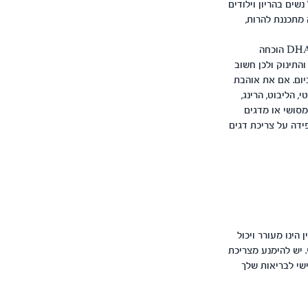
שים בהריון וילודים
 חודש לפני שהאשה מתכננת להרות,
: חשוב במיוחד להקפיד על צריכת חומצת שומן DHA ממשפחת אומגה 3 בתקופת ההריון. DHA הוכחה
תינוק ולכן חשוב
ל צריכתה הן בהריון וגם בתקופת ההנקה. ההמלצה היא לכמות של לפחות 200 מ"ג DHA ביום. אם את אוהבת
סלמון אטלנטי, הליבוט, הרינג,
מסושי או מדגים
. אם אינך מקפידה על צריכת דגים
הינו מעורר ויכול
. יש להימנע מצריכת
שי לבריאות שלך