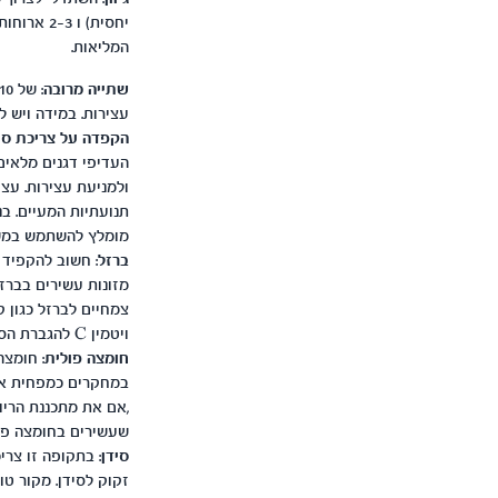
יחסית) ו
המליאות.
שתייה מרובה
עצירות. במידה ויש ל
הקפדה על צריכת סי
העדיפי דגנים מלאים
ולמניעת עצירות. עצי
תנועתיות המעיים. ב
מומלץ להשתמש במשל
ברזל
מזונות עשירים בברזל
צמחיים לברזל כגון ק
ויטמין C להגברת הספיגה למשל להוסיף לארוחה מיץ מפרי הדר או פלפל אדום.
חומצה פולית
: חומצה
,אם את מתכננת הריו
שעשירים בחומצה פולי
סידן
: בתקופה זו צרי
זקוק לסידן. מקור טוב ל