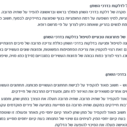
ל לדלקות בדרכי השתן:
קרה של דלקת בדרכי השתן מומלץ בראש ובראשונה להפיד על שתיה מרובה. נ
ציות, למיץ השפעה על רמת החומציות בגוף שפוגעת בחיידקים. לבסוף, חשוב מא
 לנשים בהריון, שאותה ניתן לצרוך על פי מרשם רופא.
ב של פתרונות טבעיים לטיפול בדלקות בדרכי השתן:
נה לטיפול ומניעה בדלקות בדרכי השתן כוללת צריכה מרובה של סיבים תזונתיים
עם זאת רצוי להקטין את צריכת הפחמימות הפשוטות, ומזונות שונים העשירים בפור
ו. רצוי לצרוך כמות גבוהה של מזונות העשירים במגנזיום (סידן) כמו: סויה, שיפון
בדרכי השתן:
ש – חשוב מאוד להקפיד על לבישת תחתונים העשויים מכותנה. תחתונים העשויים
ם אחרים משאירים את האיזור לח וחם, ומעודדים התרבות של חיידקים.
אוד להקפיד על שתיה מרובה. שתיה מרובה תעלה את הצורך במתן שתן, ותמנע 
ות חיידקים במקום. שתיה מרובה גם מסייעת במניעה של צירים מוקדמים עקב 
– חשוב מאוד להקפיד על מתן שתן לאחר קיום יחסי מין, מאחר ופעולה זו שוטפ
בעת קיום יחסי המין. לעיתים גם שינוי של התנוחה בעת קיום יחסים מסייע במנ
האישה מעלה את הסיכוי להופעה של הדלקת.