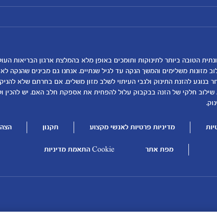
מועדון מטרנה
רכישת מוצרים
הטבות מועדון
המוצרים שלנו
נושאים
כלים ומחשבונים
להרשמה/התחברות לאתר
קופונים
לקראת לידה
מחשבון ביוץ
תזונה ובריאות בהריון
מחשבון הריון
שמות לתינוקות
מחשבון שמות
וב מזונות משלימים והמשך הנקה עד לגיל שנתיים. אנחנו גם מבינים שהנקה ל
בנוגע להזנת התינוק ולגבי העיתוי לשלב מזון משלים. אם בחרתם שלא להניק, ז
התפתחות התינוק
מחשבון התפתחות וג
 שילוב חלקי של הזנה בבקבוק עלול להפחית את אספקת חלב האם. יש להכין ו
תזונת תינוקות
מחשבון שבועות הריו
וק.
טיפול בתינוק
מחשבון צבע עיניים
יות
מדיניות פרטיות לאנשי מקצוע
תקנון
הצהר
הנקה
מתכונים לתינוקות
להיות הורים
מפת אתר
Cookie התאמת מדיניות