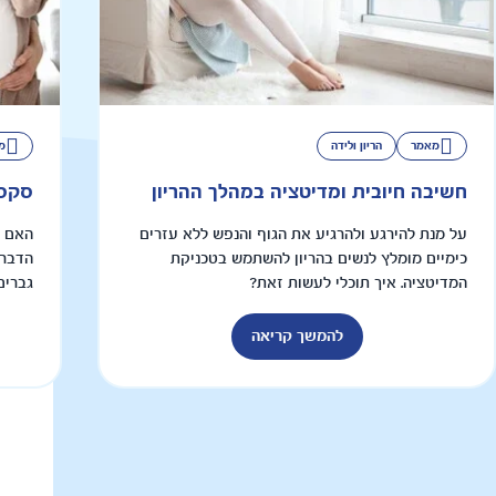
מאמר
הריון ולידה
מ
חשיבה חיובית ומדיטציה במהלך ההריון
סקס 
על מנת להירגע ולהרגיע את הגוף והנפש ללא עזרים
האם ה
כימיים מומלץ לנשים בהריון להשתמש בטכניקת
הדבר 
המדיטציה. איך תוכלי לעשות זאת?
גברים
להמשך קריאה