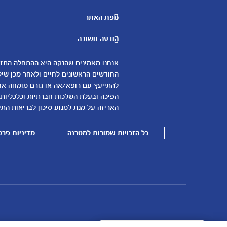
מטרנה לשירותכם
מפת האתר
היועצות שלנו
אבני דרך
שאלות נפוצות
הודעה חשובה
לקראת הריון
צור קשר
הריון ולידה
אודות
0-6 חודשים
החודשים הראשונים לחיים ולאחר מכן שיל
لموقع متيرنا باللغة العربية
להתייעץ עם רופא/אה או גורם מומחה אחר 
6-12 חודשים
הפיכה ובעלת השלכות חברתיות וכלכליות.
12-24 חודשים
האריזה על מנת למנוע סיכון לבריאות התינ
כל הזכויות שמורות למטרנה
מדיניות פרט
עוד נושאים
שמות לבנים
שמות לבנות
בדיקות הריון