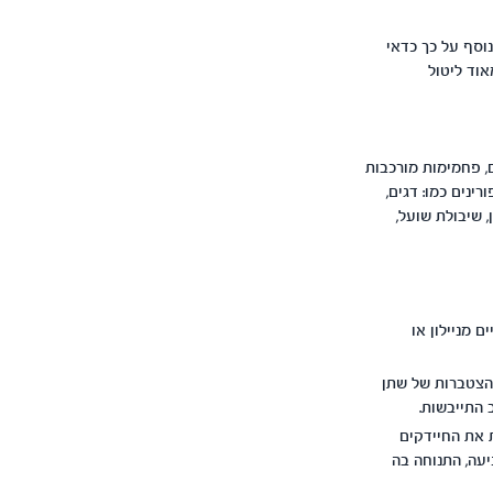
וסף על כך כדאי
וד ליטול
, פחמימות מורכבות
ינים כמו: דגים,
, שיבולת שועל,
 מניילון או
הצטברות של שתן
התייבשות.
ת את החיידקים
יעה, התנוחה בה