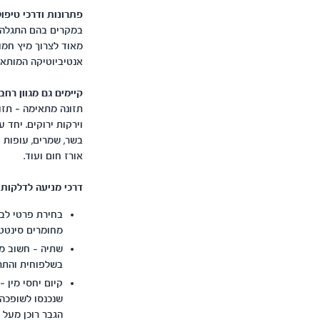
פתרונות ודרכי טיפו
במקרים בהם התגלה מ
מאוד לצרוך מיץ חמו
אנטיביוטיקה המותאמת
קיימים גם מגוון רח
תזונה מתאימה – תזו
וירקות ירוקים. יחד 
בשר, שמרים, עופות וכ
אורז חום ועוד.
דרכי מניעה לדלקות 
בחירת פרטי לבו
מחומרים סינטטי
שתיה - חשוב מ
בשלפוחית והתרב
קיום יחסי מין 
שנכנסו לשופכה 
הגבר רוכן מעל 