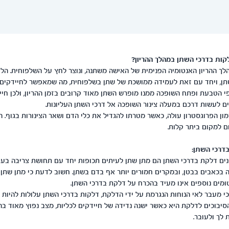
קות בדרכי השתן במהלך ההריון?
ך ההריון האנטומיה הפנימית של האישה משתנה, ונוצר לחץ על השלפוחית. הלח
תן, ויחד עם זאת לעמידה ממושכת של שתן בשלפוחית, מה שמאפשר לחיידקים 
פי הטבעת ופתח השופכה ממנו מופרש השתן מאוד קרובים בזמן ההריון, ולכן חי
ים לעשות דרכם במעלה צינור השופכה אל דרכי השתן העליונות.
מון הפרוגסטרון עולה, כאשר מטרתו להגדיל את כלי הדם ושאר הצינורות בגוף. 
ם למקום ביתר קלות.
דרכי השתן:
ים דלקת בדרכי השתן הם מתן שתן לעיתים תכופות יחד עם תחושת צריבה בעת
 בכאבים בבטן, ובמקרים חמורים יותר אף בדם בשתן. חשוב לדעת כי מתן שתן 
מים נוספים אינו מעיד בהכרח על דלקת בדרכי השתן.
 מעבר לאי הנוחות הנגרמת על ידי הדלקת, דלקות בדרכי השתן עלולות להיות מ
יבוכים לדלקת היא כאשר ישנה נדידה של חיידקים לכליות, מצב נפוץ מאוד בהר
 לך ולעובר.