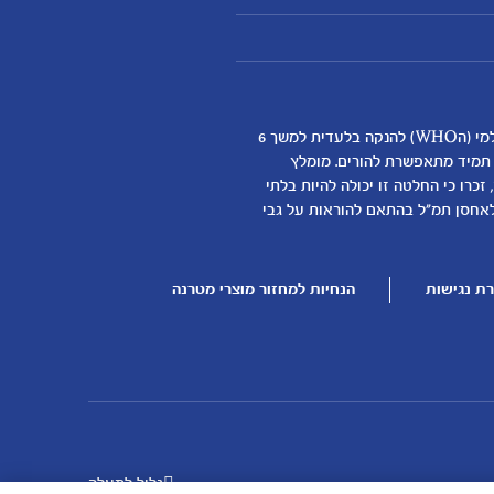
אנחנו מאמינים שהנקה היא ההתחלה התזונתית הטובה ביותר לתינוקות ותומכים באופן מלא בהמלצת ארגון הבריאות העולמי (הWHO) להנקה בלעדית למשך 6
א תמיד מתאפשרת להורים. מומלץ
כרו כי החלטה זו יכולה להיות בלתי
דילת התינוק
לאחסן תמ"ל בהתאם להוראות על גבי
ן
ת נגישות
הנחיות למחזור מוצרי מטרנה
גלול למעלה